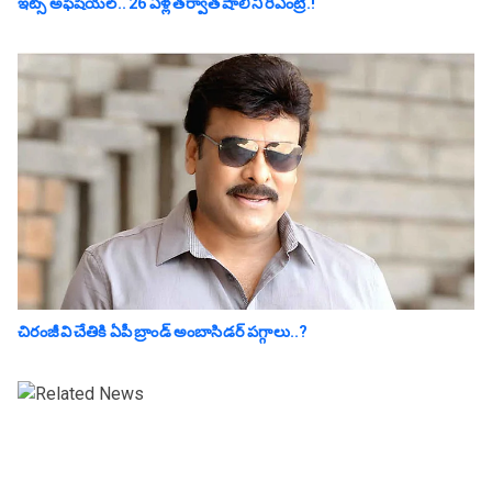
ఇట్స్ అఫీషియ‌ల్‌.. 26 ఏళ్ల తర్వాత షాలిని రీఎంట్రీ.!
చిరంజీవి చేతికి ఏపీ బ్రాండ్ అంబాసిడర్ పగ్గాలు..?