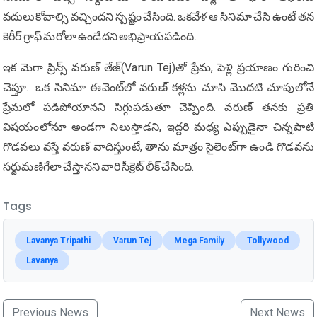
వదులుకోవాల్సి వచ్చిందని స్పష్టం చేసింది. ఒకవేళ ఆ సినిమా చేసి ఉంటే తన
కెరీర్ గ్రాఫ్ మరోలా ఉండేదని అభిప్రాయపడింది.
ఇక మెగా ప్రిన్స్ వరుణ్ తేజ్‌(Varun Tej)తో ప్రేమ, పెళ్లి ప్రయాణం గురించి
చెప్తూ.. ఒక సినిమా ఈవెంట్‌లో వరుణ్ కళ్లను చూసి మొదటి చూపులోనే
ప్రేమలో పడిపోయానని సిగ్గుపడుతూ చెప్పింది. వరుణ్ తనకు ప్రతి
విషయంలోనూ అండగా నిలుస్తాడని, ఇద్దరి మధ్య ఎప్పుడైనా చిన్నపాటి
గొడవలు వస్తే వరుణ్ వాదిస్తుంటే, తాను మాత్రం సైలెంట్‌గా ఉండి గొడవను
సర్దుమణిగేలా చేస్తానని వారి సీక్రెట్ లీక్ చేసింది.
Tags
Lavanya Tripathi
Varun Tej
Mega Family
Tollywood
Lavanya
Previous News
Next News