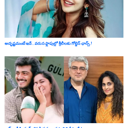
అదృష్టమంటే ఇదే.. వ‌రుస ఫ్లాపుల్లో శ్రీ‌లీల‌కు గోల్డెన్ ఛాన్స్‌.!