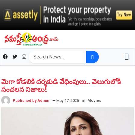
మెగా కోడ‌లికి ద‌ర్శ‌కుడి వేధింపులు.. వెలుగులోకి
సంచ‌ల‌న నిజాలు!
Published by Admin
— May 17, 2026
in
Movies