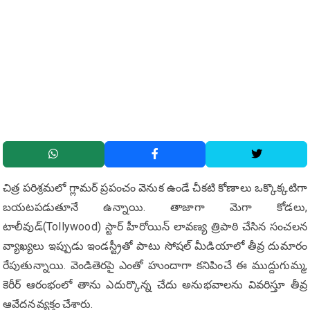
చిత్ర పరిశ్రమలో గ్లామర్ ప్రపంచం వెనుక ఉండే చీకటి కోణాలు ఒక్కొక్కటిగా
బయటపడుతూనే ఉన్నాయి. తాజాగా మెగా కోడలు,
టాలీవుడ్(Tollywood) స్టార్ హీరోయిన్ లావణ్య త్రిపాఠి చేసిన సంచలన
వ్యాఖ్యలు ఇప్పుడు ఇండస్ట్రీతో పాటు సోషల్ మీడియాలో తీవ్ర దుమారం
రేపుతున్నాయి. వెండితెరపై ఎంతో హుందాగా కనిపించే ఈ ముద్దుగుమ్మ,
కెరీర్ ఆరంభంలో తాను ఎదుర్కొన్న చేదు అనుభ‌వాల‌ను వివరిస్తూ తీవ్ర
ఆవేదన వ్యక్తం చేశారు.