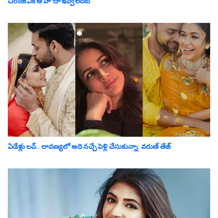
చిరంజీవికి ఆ హోదా ఇవ్వలేదట
ఏడేళ్లు ల‌వ్‌.. లావ‌ణ్య‌లో అది న‌చ్చే పెళ్లి చేసుకున్నా: వ‌రుణ్ తేజ్‌