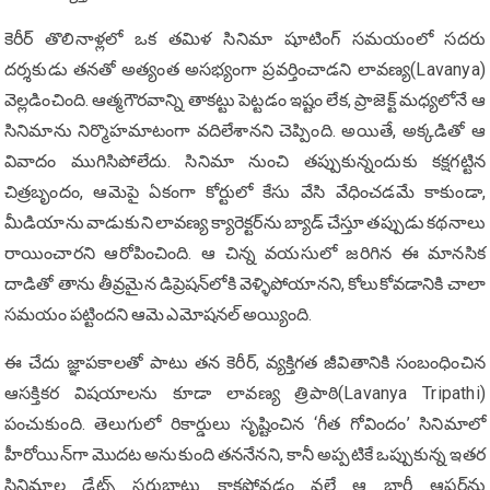
కెరీర్ తొలినాళ్లలో ఒక తమిళ సినిమా షూటింగ్ సమయంలో సదరు
దర్శకుడు తనతో అత్యంత అసభ్యంగా ప్రవర్తించాడని లావణ్య(Lavanya)
వెల్లడించింది. ఆత్మగౌరవాన్ని తాకట్టు పెట్టడం ఇష్టం లేక, ప్రాజెక్ట్ మధ్యలోనే ఆ
సినిమాను నిర్మొహమాటంగా వదిలేశానని చెప్పింది. అయితే, అక్కడితో ఆ
వివాదం ముగిసిపోలేదు. సినిమా నుంచి తప్పుకున్నందుకు కక్షగట్టిన
చిత్రబృందం, ఆమెపై ఏకంగా కోర్టులో కేసు వేసి వేధించడమే కాకుండా,
మీడియాను వాడుకుని లావణ్య క్యారెక్టర్‌ను బ్యాడ్ చేస్తూ తప్పుడు కథనాలు
రాయించారని ఆరోపించింది. ఆ చిన్న వయసులో జరిగిన ఈ మానసిక
దాడితో తాను తీవ్రమైన డిప్రెషన్‌లోకి వెళ్ళిపోయానని, కోలుకోవడానికి చాలా
సమయం పట్టిందని ఆమె ఎమోషనల్ అయ్యింది.
ఈ చేదు జ్ఞాపకాలతో పాటు తన కెరీర్, వ్యక్తిగత జీవితానికి సంబంధించిన
ఆసక్తికర విషయాలను కూడా లావణ్య త్రిపాఠి(Lavanya Tripathi)
పంచుకుంది. తెలుగులో రికార్డులు సృష్టించిన ‘గీత గోవిందం’ సినిమాలో
హీరోయిన్‌గా మొదట అనుకుంది తననేనని, కానీ అప్పటికే ఒప్పుకున్న ఇతర
సినిమాల డేట్స్ సర్దుబాటు కాకపోవడం వల్లే ఆ భారీ ఆఫర్‌ను