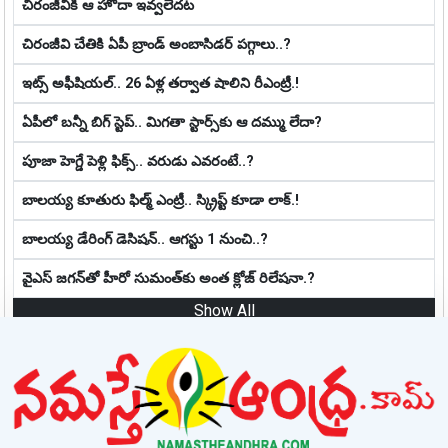
చిరంజీవికి ఆ హోదా ఇవ్వలేదట
చిరంజీవి చేతికి ఏపీ బ్రాండ్ అంబాసిడర్ పగ్గాలు..?
ఇట్స్ అఫీషియ‌ల్‌.. 26 ఏళ్ల తర్వాత షాలిని రీఎంట్రీ.!
ఏపీలో బ‌న్నీ బిగ్ స్టెప్‌.. మిగ‌తా స్టార్స్‌కు ఆ ద‌మ్ము లేదా?
పూజా హెగ్డే పెళ్లి ఫిక్స్.. వరుడు ఎవరంటే..?
బాల‌య్య కూతురు ఫిల్మ్ ఎంట్రీ.. స్క్రిప్ట్ కూడా లాక్.!
బాల‌య్య డేరింగ్ డెసిష‌న్‌.. ఆగ‌స్టు 1 నుంచి..?
వైఎస్ జగన్‌తో హీరో సుమంత్‌కు అంత క్లోజ్ రిలేషనా.?
Show All