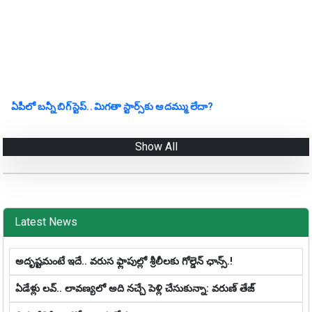
ఏపీలో బ‌న్నీ బిగ్ స్టెప్‌.. మిగ‌తా స్టార్స్‌కు ఆ ద‌మ్ము లేదా?
Show All
Latest News
అదృష్టమంటే ఇదే.. వ‌రుస ఫ్లాపుల్లో శ్రీ‌లీల‌కు గోల్డెన్ ఛాన్స్‌.!
ఏడేళ్లు ల‌వ్‌.. లావ‌ణ్య‌లో అది న‌చ్చే పెళ్లి చేసుకున్నా: వ‌రుణ్ తేజ్‌