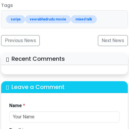
Tags
suriya
veerabhadrudu movie
mixed talk
Previous News
Next News
Recent Comments
Leave a Comment
Name
*