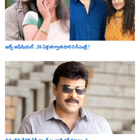
ఇట్స్ అఫీషియ‌ల్‌.. 26 ఏళ్ల తర్వాత షాలిని రీఎంట్రీ.!