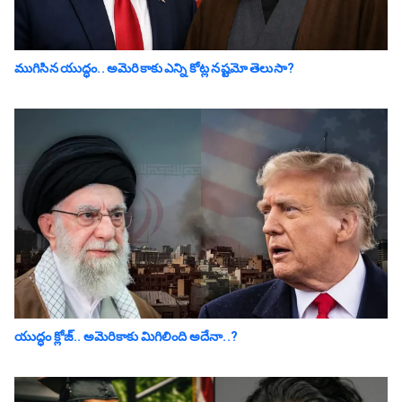
ముగిసిన యుద్ధం.. అమెరికాకు ఎన్ని కోట్ల న‌ష్ట‌మో తెలుసా?
యుద్ధం క్లోజ్‌.. అమెరికాకు మిగిలింది అదేనా..?