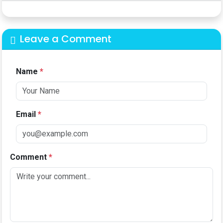
Leave a Comment
Name
*
Email
*
Comment
*