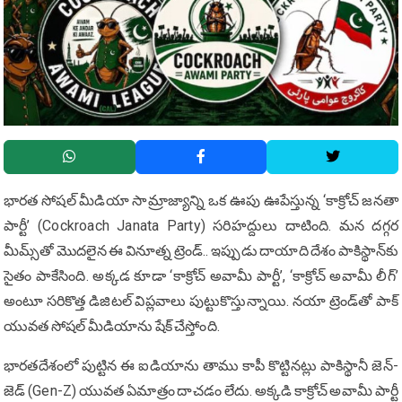
భారత సోషల్ మీడియా సామ్రాజ్యాన్ని ఒక ఊపు ఊపేస్తున్న ‘కాక్రోచ్‌ జనతా
పార్టీ’ (Cockroach Janata Party) సరిహద్దులు దాటింది. మన దగ్గర
మీమ్స్‌తో మొదలైన ఈ వినూత్న ట్రెండ్.. ఇప్పుడు దాయాది దేశం పాకిస్థాన్‌కు
సైతం పాకేసింది. అక్కడ కూడా ‘కాక్రోచ్‌ అవామీ పార్టీ’, ‘కాక్రోచ్‌ అవామీ లీగ్’
అంటూ సరికొత్త డిజిటల్ విప్లవాలు పుట్టుకొస్తున్నాయి. నయా ట్రెండ్‌తో పాక్
యువత సోషల్ మీడియాను షేక్ చేస్తోంది.
భారతదేశంలో పుట్టిన ఈ ఐడియాను తాము కాపీ కొట్టినట్లు పాకిస్థానీ జెన్-
జెడ్ (Gen-Z) యువత ఏమాత్రం దాచడం లేదు. అక్కడి కాక్రోచ్‌ అవామీ పార్టీ