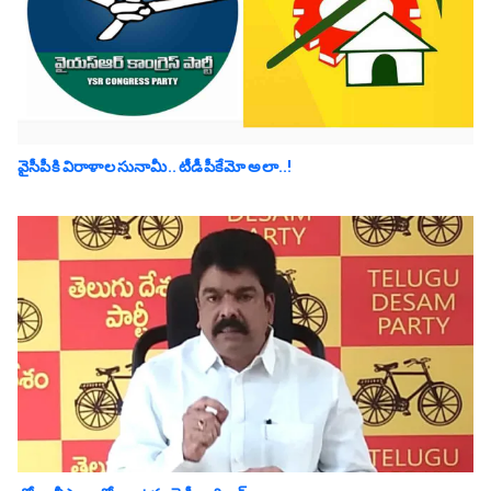
వైసీపీకి విరాళాల సునామీ.. టీడీపీకేమో అలా..!