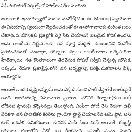
ఏపీ పొలిటికల్ సర్కిల్స్‌లో హాట్ టాపిక్‌గా మారింది.
తాజాగా ఓ ఇంటర్వ్యూలో మంచు మనోజ్(Manchu Manooj) స్వయంగా
ఈ విషయాన్ని స్వ‌యంగా వెల్ల‌డించ‌డంతో ఈ ఊహాగానాలకు మరింత బలం
చేకూరింది. మౌనికకు ప్రజల్లోకి వెళ్లి సేవ చేయాలనే బలమైన కోరిక ఉందని,
ఆమె రాజకీయ నిర్ణయాలకు తన పూర్తి మద్దతు ఉంటుందని మనోజ్
ప్రకటించడంతో నంద్యాల, కర్నూలు జిల్లాల రాజకీయాలు ఒక్కసారిగా
హీటెక్కాయి. గత కొంతకాలంగా తెరవెనుక సోషల్ సర్వీస్ చేస్తున్న మౌనిక,
ఇప్పుడు నేరుగా ప్రజాక్షేత్రంలోనే తన అదృష్టాన్ని పరీక్షించుకోవాలని ఫిక్స్
అయ్యారట.
అయితే అందరి దృష్టి ఇప్పుడు ఆమె ఎక్కడి నుంచి పోటీ చేస్తారనే అంశంపైనే
ఉంది. అందుతున్న సమాచారం ప్రకారం.. మౌనిక కర్నూలు(Kurnool)
లోక్‌సభ స్థానంపై కన్నేసినట్లు తెలుస్తోంది. ఎంపీగా పోటీ చేసి నేరుగా ఢిల్లీ
వేదికగా తన పొలిటికల్ కెరీర్‌ను గ్రాండ్‌గా స్టార్ట్ చేయాలనేది ఆమె ప్లాన్ అని
టాక్. ఒకవేళ సమీకరణాలు కుదరక ఎంపీ సీటు మిస్ అయితే.. కంబైన్డ్
కర్నూలు జిల్లాలోని ఏదో ఒక కీలకమైన అసెంబ్లీ స్థానం నుంచి