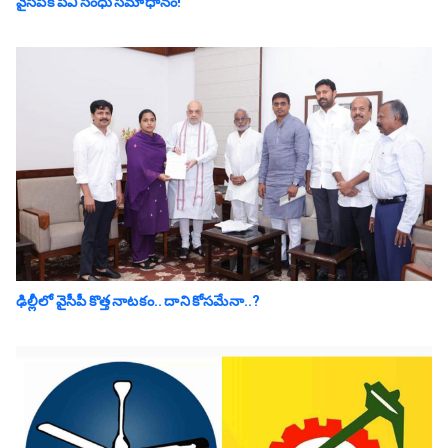
వైసీపీకి పీవీ సింధు సమాధానం!
ఢిల్లీలో వైసీపీ కొత్త నాట‌కం.. దాని కోస‌మేనా..?