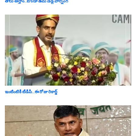
తోలు తీస్తాం..బోండా ఉమ డెడ్లీ వార్నింగ్
ఇంటింటికీ టీడీపీ..ఈ రోజు రికార్డ్