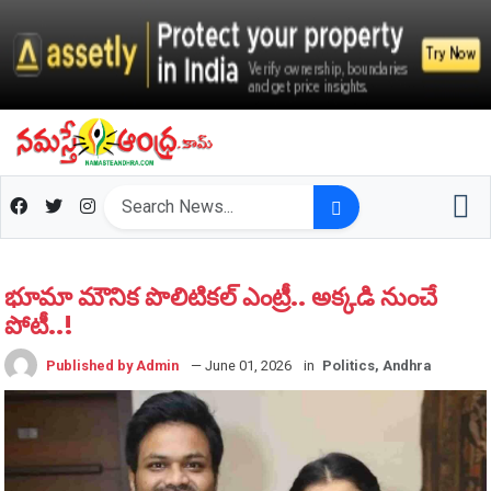
భూమా మౌనిక పొలిటిక‌ల్ ఎంట్రీ.. అక్క‌డి నుంచే
పోటీ..!
Published by Admin
— June 01, 2026
in
Politics, Andhra