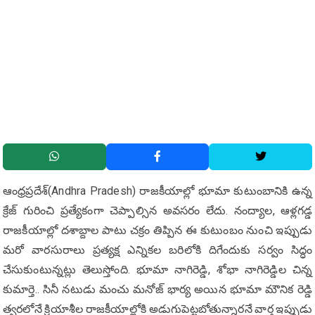
ఆంధ్రప్రదేశ్(Andhra Pradesh) రాజకీయాల్లో భూమా కుటుంబానికి ఉన్న
క్రేజ్ గురించి ప్రత్యేకంగా చెప్పాల్సిన అవసరం లేదు. నంద్యాల, ఆళ్లగడ్డ
రాజకీయాల్లో దశాబ్దాల పాటు చక్రం తిప్పిన ఈ కుటుంబం నుంచి ఇప్పుడు
మరో వారసురాలు ప్రత్యక్ష ఎన్నికల బరిలోకి దిగేందుకు సర్వం సిద్ధం
చేసుకుంటున్నట్లు తెలుస్తోంది. భూమా నాగిరెడ్డి, శోభా నాగిరెడ్డిల చిన్న
కుమార్తె.. సినీ నటుడు మంచు మనోజ్ భార్య అయిన భూమా మౌనిక రెడ్డి
త్వరలోనే క్రియాశీల రాజకీయాల్లోకి అడుగుపెట్టబోతున్నారనే వార్త ఇప్పుడు