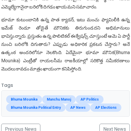
ఎమ్మెల్యేగానైనా బరిలోకి దిగడం ఖాయమని సమాచారం.
భూమా కుటుంబానికి ఉన్న పాత క్యాడర్, ఇటు మంచు ఫ్యామిలీకి ఉన్న
ఇమేజ్ రెండూ తోడైతే మౌనికకు తిరుగుండదని అభిమానులు
భావిస్తున్నారు. ప్రస్తుతం ఉన్న పొలిటికల్ ఈక్వేషన్స్ చూస్తుంటే ఆమె ఏ పార్టీ
నుంచి బరిలోకి దిగుతారు? ఎప్పుడు అధికారిక ప్రకటన చేస్తారు? అనే
ఉత్కంఠ అందరిలోనూ నెలకొంది. ఏదేమైనా భూమా మౌనిక(Bhuma
Mounika) ఎంట్రీతో రాయలసీమ రాజకీయాల్లో సరికొత్త సమీకరణాలు
మొదలుకావడం మాత్రం ఖాయంగా కనిపిస్తోంది.
Tags
Bhuma Mounika
Manchu Manoj
AP Politics
Bhuma Mounika Political Entry
AP News
AP Elections
Previous News
Next News