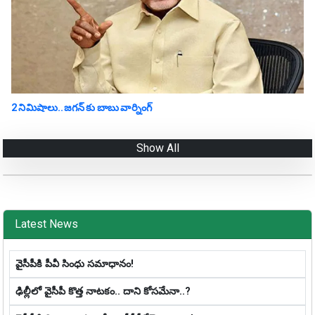
2 నిమిషాలు..జగన్ కు బాబు వార్నింగ్
Show All
Latest News
వైసీపీకి పీవీ సింధు సమాధానం!
ఢిల్లీలో వైసీపీ కొత్త నాట‌కం.. దాని కోస‌మేనా..?