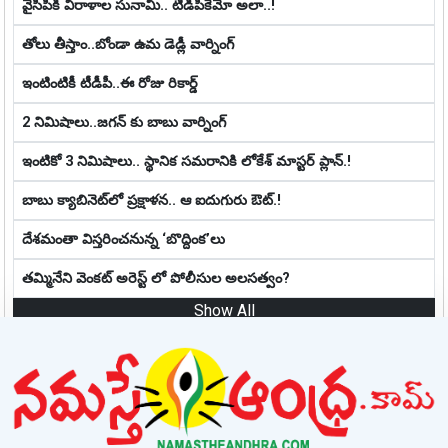
వైసీపీకి విరాళాల సునామీ.. టీడీపీకేమో అలా..!
తోలు తీస్తాం..బోండా ఉమ డెడ్లీ వార్నింగ్
ఇంటింటికీ టీడీపీ..ఈ రోజు రికార్డ్
2 నిమిషాలు..జగన్ కు బాబు వార్నింగ్
ఇంటికో 3 నిమిషాలు.. స్థానిక స‌మ‌రానికి లోకేశ్ మాస్ట‌ర్ ప్లాన్‌.!
బాబు క్యాబినెట్‌లో ప్ర‌క్షాళ‌న‌.. ఆ ఐదుగురు ఔట్‌.!
దేశమంతా విస్తరించనున్న ‘బొద్దింక’లు
తమ్మినేని వెంకట్ అరెస్ట్ లో పోలీసుల అలసత్వం?
Show All