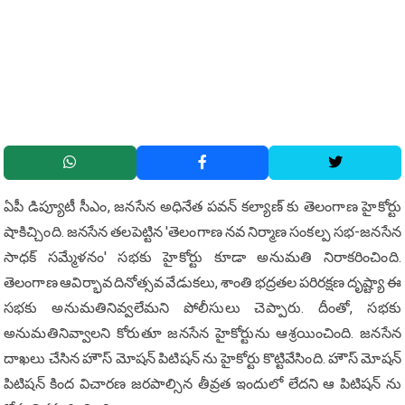
ఏపీ డిప్యూటీ సీఎం, జనసేన అధినేత పవన్ కల్యాణ్ కు తెలంగాణ హైకోర్టు
షాకిచ్చింది. జనసేన తలపెట్టిన 'తెలంగాణ నవ నిర్మాణ సంకల్ప సభ-జనసేన
సాధక్ సమ్మేళనం' సభకు హైకోర్టు కూడా అనుమతి నిరాకరించింది.
తెలంగాణ ఆవిర్భావ దినోత్సవ వేడుకలు, శాంతి భద్రతల పరిరక్షణ దృష్ట్యా ఈ
సభకు అనుమతినివ్వలేమని పోలీసులు చెప్పారు. దీంతో, సభకు
అనుమతినివ్వాలని కోరుతూ జనసేన హైకోర్టును ఆశ్రయించింది. జనసేన
దాఖలు చేసిన హౌస్ మోషన్ పిటిషన్ ను హైకోర్టు కొట్టివేసింది. హౌస్ మోషన్
పిటిషన్ కింద విచారణ జరపాల్సిన తీవ్రత ఇందులో లేదని ఆ పిటిషన్ ను