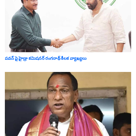
పవన్ పై హైడ్రా కమిషనర్ రంగనాథ్ కీలక వ్యాఖ్యలు