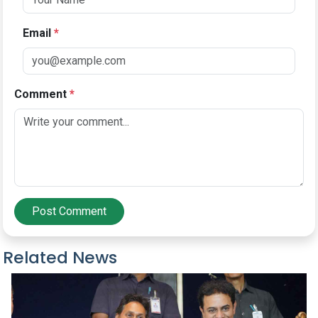
Email
*
Comment
*
Post Comment
Related News