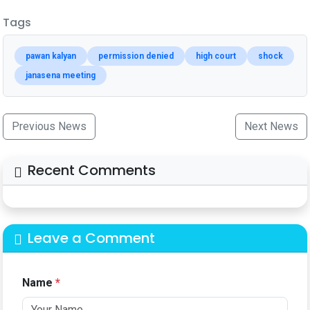
Tags
pawan kalyan
permission denied
high court
shock
janasena meeting
Previous News
Next News
Recent Comments
Leave a Comment
Name
*