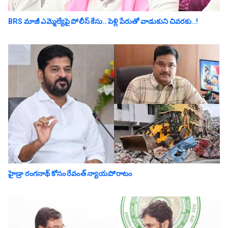
BRS మాజీ ఎమ్మెల్యేపై పోలీస్ కేసు.. పెళ్లి పేరుతో వాడుకుని చివ‌ర‌కు..!
హైడ్రా రంగనాథ్ కోసం రేవంత్ న్యాయపోరాటం