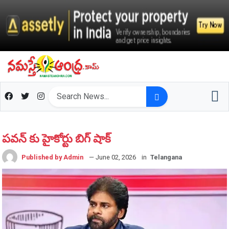
పవన్ కు హైకోర్టు బిగ్ షాక్
Published by Admin
— June 02, 2026
in
Telangana