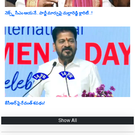
నెక్స్ట్ సీఎం ఆయనే.. పార్టీ మార్పుపై మ‌ల్లారెడ్డి క్లారిటీ..!
కేసీఆర్ పై రేవంత్ శపథం!
Show All