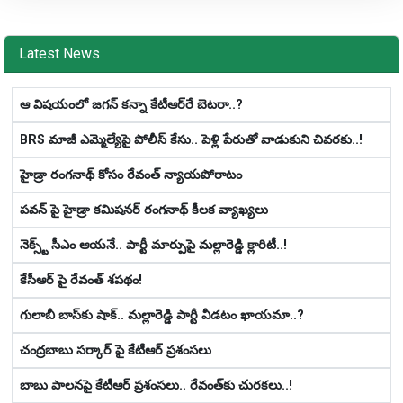
Latest News
ఆ విష‌యంలో జ‌గ‌న్ క‌న్నా కేటీఆర్‌రే బెట‌రా..?
BRS మాజీ ఎమ్మెల్యేపై పోలీస్ కేసు.. పెళ్లి పేరుతో వాడుకుని చివ‌ర‌కు..!
హైడ్రా రంగనాథ్ కోసం రేవంత్ న్యాయపోరాటం
పవన్ పై హైడ్రా కమిషనర్ రంగనాథ్ కీలక వ్యాఖ్యలు
నెక్స్ట్ సీఎం ఆయనే.. పార్టీ మార్పుపై మ‌ల్లారెడ్డి క్లారిటీ..!
కేసీఆర్ పై రేవంత్ శపథం!
గులాబీ బాస్‌కు షాక్.. మల్లారెడ్డి పార్టీ వీడ‌టం ఖాయ‌మా..?
చంద్రబాబు సర్కార్ పై కేటీఆర్ ప్రశంసలు
బాబు పాలనపై కేటీఆర్ ప్రశంసలు.. రేవంత్‌కు చుర‌క‌లు..!