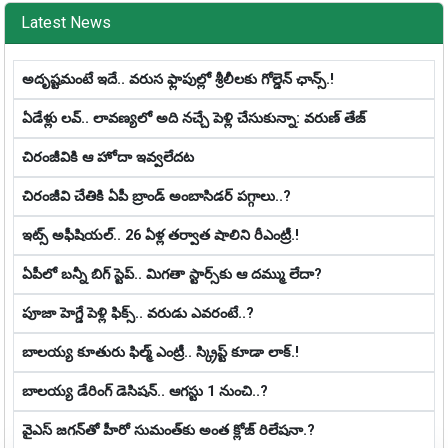
Latest News
అదృష్టమంటే ఇదే.. వ‌రుస ఫ్లాపుల్లో శ్రీ‌లీల‌కు గోల్డెన్ ఛాన్స్‌.!
ఏడేళ్లు ల‌వ్‌.. లావ‌ణ్య‌లో అది న‌చ్చే పెళ్లి చేసుకున్నా: వ‌రుణ్ తేజ్‌
చిరంజీవికి ఆ హోదా ఇవ్వలేదట
చిరంజీవి చేతికి ఏపీ బ్రాండ్ అంబాసిడర్ పగ్గాలు..?
ఇట్స్ అఫీషియ‌ల్‌.. 26 ఏళ్ల తర్వాత షాలిని రీఎంట్రీ.!
ఏపీలో బ‌న్నీ బిగ్ స్టెప్‌.. మిగ‌తా స్టార్స్‌కు ఆ ద‌మ్ము లేదా?
పూజా హెగ్డే పెళ్లి ఫిక్స్.. వరుడు ఎవరంటే..?
బాల‌య్య కూతురు ఫిల్మ్ ఎంట్రీ.. స్క్రిప్ట్ కూడా లాక్.!
బాల‌య్య డేరింగ్ డెసిష‌న్‌.. ఆగ‌స్టు 1 నుంచి..?
వైఎస్ జగన్‌తో హీరో సుమంత్‌కు అంత క్లోజ్ రిలేషనా.?