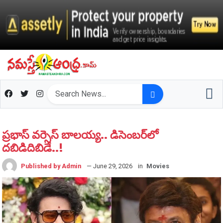
ప్రభాస్ వర్సెస్ బాలయ్య.. డిసెంబర్‌లో
ద‌బిడిదిబిడే..!
Published by Admin
— June 29, 2026
in
Movies