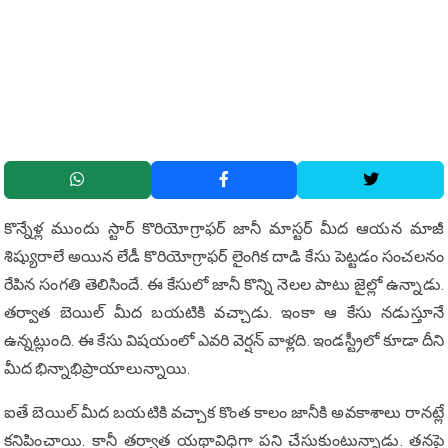
కొన్నేళ్ల ముందు స్టార్ కొరియోగ్రాఫ‌ర్ జానీ మాస్ట‌ర్ మీద ఆయ‌న మాజీ
శిష్యురాలే అయిన లేడీ కొరియోగ్రాఫ‌ర్ లైంగిక దాడి కేసు పెట్ట‌డం సంచ‌ల‌నం
రేపిన సంగ‌తి తెలిసిందే. ఈ కేసులో జానీ కొన్ని నెల‌ల పాటు జైల్లో ఉన్నాడు.
త‌ర్వాత బెయిల్ మీద బ‌య‌టికి వ‌చ్చాడు. ఇంకా ఆ కేసు న‌డుస్తూనే
ఉన్న‌ట్లుంది. ఈ కేసు విష‌యంలో ఎవ‌రి వెర్ష‌న్ వాళ్ల‌ది. ఇండ‌స్ట్రీలో కూడా దీని
మీద భిన్నాభిప్రాయాలున్నాయి.
ఐతే బెయిల్ మీద బ‌య‌టికి వ‌చ్చాక కొంత కాలం జానీకి అవ‌కాశాలు రాన‌ట్లే
క‌నిపించాయి. కానీ త‌ర్వాత య‌థావిధిగా ప‌ని చేసుకుంటున్నాడు. త‌న‌పై