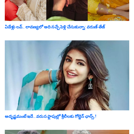
ఏడేళ్లు ల‌వ్‌.. లావ‌ణ్య‌లో అది న‌చ్చే పెళ్లి చేసుకున్నా: వ‌రుణ్ తేజ్‌
అదృష్టమంటే ఇదే.. వ‌రుస ఫ్లాపుల్లో శ్రీ‌లీల‌కు గోల్డెన్ ఛాన్స్‌.!