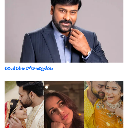
చిరంజీవికి ఆ హోదా ఇవ్వలేదట