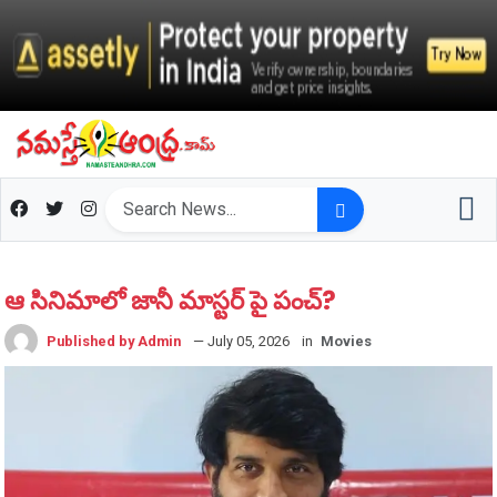
ఆ సినిమాలో జానీ మాస్ట‌ర్‌ పై పంచ్‌?
Published by Admin
— July 05, 2026
in
Movies