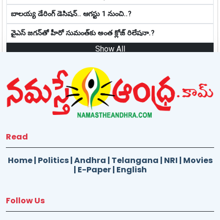
బాల‌య్య డేరింగ్ డెసిష‌న్‌.. ఆగ‌స్టు 1 నుంచి..?
వైఎస్ జగన్‌తో హీరో సుమంత్‌కు అంత క్లోజ్ రిలేషనా.?
Show All
Read
Home
|
Politics
|
Andhra
|
Telangana
|
NRI
|
Movies
|
E-Paper
|
English
Follow Us