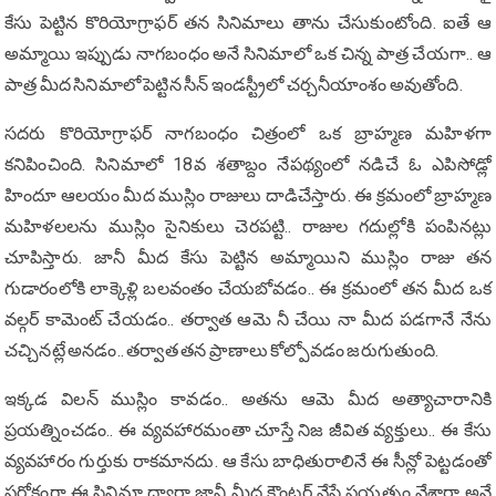
కేసు పెట్టిన కొరియోగ్రాఫ‌ర్ త‌న సినిమాలు తాను చేసుకుంటోంది. ఐతే ఆ
అమ్మాయి ఇప్పుడు నాగ‌బంధం అనే సినిమాలో ఒక చిన్న పాత్ర చేయ‌గా.. ఆ
పాత్ర మీద సినిమాలో పెట్టిన సీన్ ఇండ‌స్ట్రీలో చ‌ర్చ‌నీయాంశం అవుతోంది.
స‌ద‌రు కొరియోగ్రాఫ‌ర్ నాగ‌బంధం చిత్రంలో ఒక బ్రాహ్మ‌ణ మ‌హిళ‌గా
క‌నిపించింది. సినిమాలో 18వ శ‌తాబ్దం నేప‌థ్యంలో న‌డిచే ఓ ఎపిసోడ్లో
హిందూ ఆల‌యం మీద ముస్లిం రాజులు దాడిచేస్తారు. ఈ క్ర‌మంలో బ్రాహ్మ‌ణ‌
మ‌హిళ‌ల‌ల‌ను ముస్లిం సైనికులు చెర‌ప‌ట్టి.. రాజుల గ‌దుల్లోకి పంపిన‌ట్లు
చూపిస్తారు. జానీ మీద కేసు పెట్టిన అమ్మాయిని ముస్లిం రాజు త‌న
గుడారంలోకి లాక్కెళ్లి బ‌ల‌వంతం చేయ‌బోవ‌డం.. ఈ క్ర‌మంలో త‌న మీద ఒక
వ‌ల్గ‌ర్ కామెంట్ చేయ‌డం.. త‌ర్వాత ఆమె నీ చేయి నా మీద ప‌డ‌గానే నేను
చ‌చ్చిన‌ట్లే అన‌డం.. త‌ర్వాత త‌న ప్రాణాలు కోల్పోవ‌డం జ‌రుగుతుంది.
ఇక్క‌డ విల‌న్ ముస్లిం కావ‌డం.. అత‌ను ఆమె మీద అత్యాచారానికి
ప్ర‌య‌త్నించ‌డం.. ఈ వ్య‌వ‌హార‌మంతా చూస్తే నిజ జీవిత వ్య‌క్తులు.. ఈ కేసు
వ్య‌వ‌హారం గుర్తుకు రాక‌మాన‌దు. ఆ కేసు బాధితురాలినే ఈ సీన్లో పెట్టడంతో
ప‌రోక్షంగా ఈ సినిమా ద్వారా జానీ మీద కౌంట‌ర్ వేసే ప్ర‌య‌త్నం వేశారా అనే