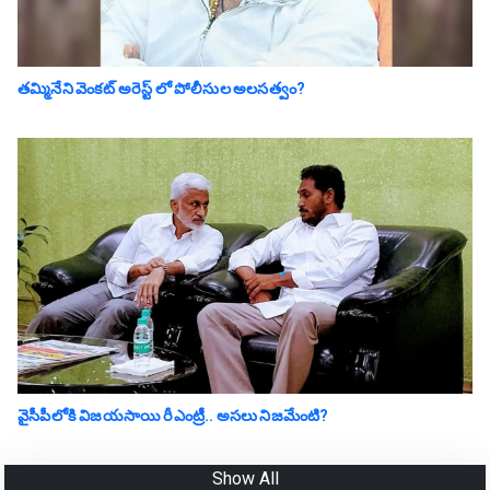
తమ్మినేని వెంకట్ అరెస్ట్ లో పోలీసుల అలసత్వం?
వైసీపీలోకి విజయసాయి రీఎంట్రీ.. అసలు నిజమేంటి?
Show All