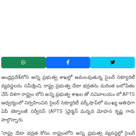
ఆంధ్రప్రదేశ్‌లోని అన్ని ప్రభుత్వ శాఖల్లో అమలవుతున్న సైబర్ సెక్యూరిటీ
వ్యవస్థలను సమీక్షించి, రాష్ట్ర ప్రభుత్వ డేటా భద్రతను మరింత బలోపేతం
చేసే దిశగా రాష్ట్రం లోని అన్ని ప్రభుత్వ శాఖల తో సచివాలయం లో APTS
ఆధ్వర్యంలో నిర్వహించిన సైబర్ సెక్యూరిటీ వర్క్‌షాప్‌లో ముఖ్య అతిధిగా
ఏపీ టెక్నాలజీ సర్వీసెస్ (APTS )ఛైర్మన్ మన్నవ మోహన కృష్ణ గారు
పాల్గొన్నారు.
“రాష్ట్ర డేటా భద్రత కోసం రాష్ట్రంలోని అన్ని ప్రభుత్వ వ్యవస్థల్లో సైబర్