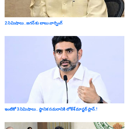
2 నిమిషాలు..జగన్ కు బాబు వార్నింగ్
ఇంటికో 3 నిమిషాలు.. స్థానిక స‌మ‌రానికి లోకేశ్ మాస్ట‌ర్ ప్లాన్‌.!