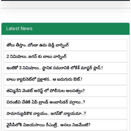
Latest News
తోలు తీస్తాం..బోండా ఉమ డెడ్లీ వార్నింగ్
2 నిమిషాలు..జగన్ కు బాబు వార్నింగ్
ఇంటికో 3 నిమిషాలు.. స్థానిక స‌మ‌రానికి లోకేశ్ మాస్ట‌ర్ ప్లాన్‌.!
బాబు క్యాబినెట్‌లో ప్ర‌క్షాళ‌న‌.. ఆ ఐదుగురు ఔట్‌.!
తమ్మినేని వెంకట్ అరెస్ట్ లో పోలీసుల అలసత్వం?
చిరంజీవి చేతికి ఏపీ బ్రాండ్ అంబాసిడర్ పగ్గాలు..?
సామాన్యుడికొక న్యాయం.. జ‌గ‌న్‌కో న్యాయ‌మా..?
వైసీపీలోకి విజయసాయి రీఎంట్రీ.. అసలు నిజమేంటి?