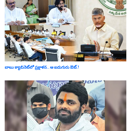
బాబు క్యాబినెట్‌లో ప్ర‌క్షాళ‌న‌.. ఆ ఐదుగురు ఔట్‌.!