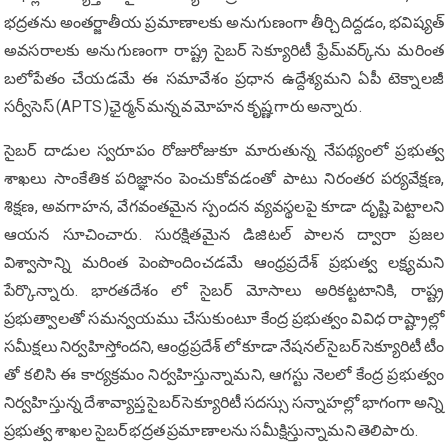
భద్రతను అంతర్జాతీయ ప్రమాణాలకు అనుగుణంగా తీర్చిదిద్దడం, భవిష్యత్
అవసరాలకు అనుగుణంగా రాష్ట్ర సైబర్ సెక్యూరిటీ ఫ్రేమ్‌వర్క్‌ను మరింత
బలోపేతం చేయడమే ఈ సమావేశం ప్రధాన ఉద్దేశ్యమని ఏపీ టెక్నాలజీ
సర్వీసెస్ (APTS )ఛైర్మన్ మన్నవ మోహన కృష్ణ గారు అన్నారు.
సైబర్ దాడుల స్వరూపం రోజురోజుకూ మారుతున్న నేపథ్యంలో ప్రభుత్వ
శాఖలు సాంకేతిక పరిజ్ఞానం పెంచుకోవడంతో పాటు నిరంతర పర్యవేక్షణ,
శిక్షణ, అవగాహన, వేగవంతమైన స్పందన వ్యవస్థలపై కూడా దృష్టి పెట్టాలని
ఆయన సూచించారు. సురక్షితమైన డిజిటల్ పాలన ద్వారా ప్రజల
విశ్వాసాన్ని మరింత పెంపొందించడమే ఆంధ్రప్రదేశ్ ప్రభుత్వ లక్ష్యమని
పేర్కొన్నారు. భారతదేశం లో సైబర్ మోసాలు అరికట్టటానికి, రాష్ట్ర
ప్రభుత్వాలతో సమన్వయము చేసుకుంటూ కేంద్ర ప్రభుత్వం వివిధ రాష్ట్రాల్లో
సమీక్షలు నిర్వహిస్తోందని, ఆంధ్రప్రదేశ్ లో కూడా నేషనల్ సైబర్ సెక్యూరిటీ టీం
తో కలిసి ఈ కార్యక్రమం నిర్వహిస్తున్నామని, ఆగస్టు నెలలో కేంద్ర ప్రభుత్వం
నిర్వహిస్తున్న దేశావ్యాప్త సైబర్ సెక్యూరిటీ సదస్సు సన్నాహల్లో భాగంగా అన్ని
ప్రభుత్వ శాఖల సైబర్ భద్రత ప్రమాణాలను సమీక్షిస్తున్నామని తెలిపారు.