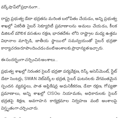
వర్క్‌షాప్‌లో ప్రధానంగా…
రాష్ట్ర ప్రభుత్వ డేటా భద్రతను మరింత బలోపేతం చేయడం, అన్ని ప్రభుత్వ
శాఖల్లో ఏకరీతి సైబర్ సెక్యూరిటీ ప్రమాణాలను అమలు చేయడం, కీలక
డిజిటల్ మౌలిక వసతుల రక్షణ, భారతదేశం లోని రాష్ట్రాల మధ్య ఉత్తమ
విధానాల మార్పిడి, జాతీయ స్థాయిలో సమన్వయంతో సైబర్ భద్రతా
కార్యాచరణ రూపొందించడం వంటి అంశాలకు ప్రాధాన్యత ఇచ్చారు.
ఈ సందర్భంగా చర్చించిన అంశాలు…
ప్రభుత్వ శాఖల్లో నిరంతర సైబర్ భద్రతా పర్యవేక్షణ, రిస్క్ అసెస్‌మెంట్, స్టేట్
డేటా సెంటర్లు, SWAN నెట్‌వర్క్‌ల భద్రత, సైబర్ ఘటనలకు వేగవంతమైన
స్పందన వ్యవస్థలు, పాత అప్లికేషన్ల ఆధునికీకరణ, డేటా రక్షణ, గోప్యతా
ప్రమాణాలు, అన్ని శాఖల్లో CISOల నియామకం, అధికారులకు సైబర్
భద్రతపై శిక్షణ, అవగాహన కార్యక్రమాల నిర్వహణ వంటి అంశాలపై
విస్తృతంగా చర్చించారు.