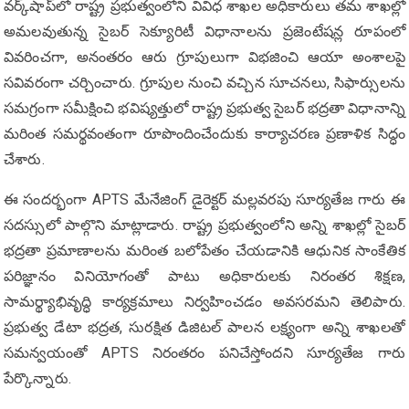
వర్క్‌షాప్‌లో రాష్ట్ర ప్రభుత్వంలోని వివిధ శాఖల అధికారులు తమ శాఖల్లో
అమలవుతున్న సైబర్ సెక్యూరిటీ విధానాలను ప్రజెంటేషన్ల రూపంలో
వివరించగా, అనంతరం ఆరు గ్రూపులుగా విభజించి ఆయా అంశాలపై
సవివరంగా చర్చించారు. గ్రూపుల నుంచి వచ్చిన సూచనలు, సిఫార్సులను
సమగ్రంగా సమీక్షించి భవిష్యత్తులో రాష్ట్ర ప్రభుత్వ సైబర్ భద్రతా విధానాన్ని
మరింత సమర్థవంతంగా రూపొందించేందుకు కార్యాచరణ ప్రణాళిక సిద్ధం
చేశారు.
ఈ సందర్భంగా APTS మేనేజింగ్ డైరెక్టర్ మల్లవరపు సూర్యతేజ గారు ఈ
సదస్సులో పాల్గొని మాట్లాడారు. రాష్ట్ర ప్రభుత్వంలోని అన్ని శాఖల్లో సైబర్
భద్రతా ప్రమాణాలను మరింత బలోపేతం చేయడానికి ఆధునిక సాంకేతిక
పరిజ్ఞానం వినియోగంతో పాటు అధికారులకు నిరంతర శిక్షణ,
సామర్థ్యాభివృద్ధి కార్యక్రమాలు నిర్వహించడం అవసరమని తెలిపారు.
ప్రభుత్వ డేటా భద్రత, సురక్షిత డిజిటల్ పాలన లక్ష్యంగా అన్ని శాఖలతో
సమన్వయంతో APTS నిరంతరం పనిచేస్తోందని సూర్యతేజ గారు
పేర్కొన్నారు.