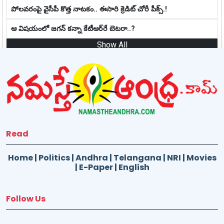
పోలవరంపై వైసీపీ కొత్త నాట‌కం.. ఈసారి క్రెడిట్ చోరీ పీక్స్.!
ఆ విష‌యంలో జ‌గ‌న్ క‌న్నా కేటీఆర్‌రే బెట‌రా..?
Show All
Read
Home
|
Politics
|
Andhra
|
Telangana
|
NRI
|
Movies
|
E-Paper
|
English
Follow Us