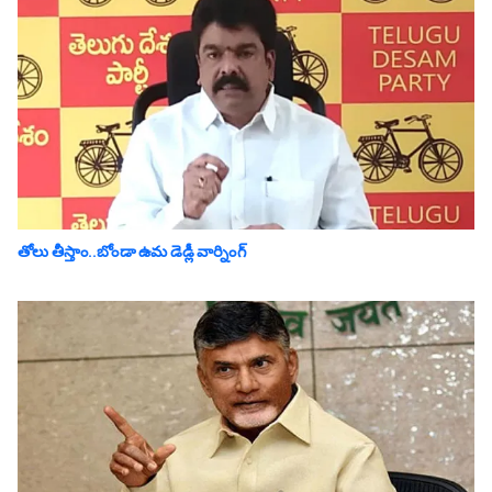
తోలు తీస్తాం..బోండా ఉమ డెడ్లీ వార్నింగ్