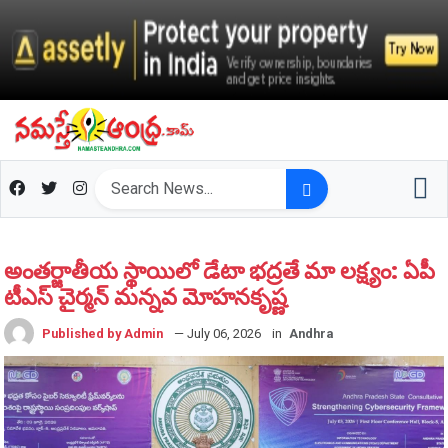
అంతర్జాతీయ స్థాయిలో డేటా భద్రతే మా లక్ష్యం: ఏపీ
టీఎస్ చైర్మన్ మన్నవ మోహనకృష్ణ
Published by Admin
— July 06, 2026
in
Andhra