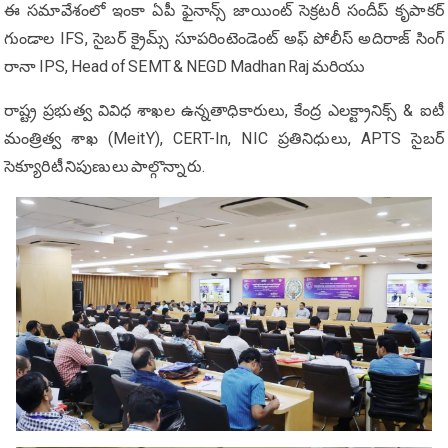
ఈ సమావేశంలో ఇంకా ఏపీ ఫైనాన్స్ జాయింట్ సెక్రటరీ సందీప్ కృపాకర్
గుండాల IFS, సైబర్ క్రైమ్స్ సూపరింటెండెంట్ అఫ్ పోలీస్ అదిరాజ్ సింగ్
రానా IPS, Head of SEMT & NEGD Madhan Raj మరియు
రాష్ట్ర ప్రభుత్వ వివిధ శాఖల ఉన్నతాధికారులు, కేంద్ర ఎలక్ట్రానిక్స్ & ఐటీ
మంత్రిత్వ శాఖ (MeitY), CERT-In, NIC ప్రతినిధులు, APTS సైబర్
సెక్యూరిటీ నిపుణులు పాల్గొన్నారు.