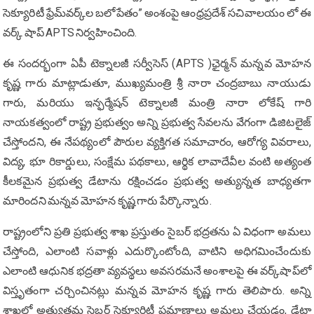
సెక్యూరిటీ ఫ్రేమ్‌వర్క్‌ల బలోపేతం” అంశంపై ఆంధ్రప్రదేశ్ సచివాలయం లో ఈ
వర్క్ షాప్ APTS నిర్వహించింది.
ఈ సందర్భంగా ఏపీ టెక్నాలజీ సర్వీసెస్ (APTS )ఛైర్మన్ మన్నవ మోహన
కృష్ణ గారు మాట్లాడుతూ, ముఖ్యమంత్రి శ్రీ నారా చంద్రబాబు నాయుడు
గారు, మరియు ఇన్ఫర్మేషన్ టెక్నాలజీ మంత్రి నారా లోకేష్ గారి
నాయకత్వంలో రాష్ట్ర ప్రభుత్వం అన్ని ప్రభుత్వ సేవలను వేగంగా డిజిటలైజ్
చేస్తోందని, ఈ నేపథ్యంలో పౌరుల వ్యక్తిగత సమాచారం, ఆరోగ్య వివరాలు,
విద్య, భూ రికార్డులు, సంక్షేమ పథకాలు, ఆర్థిక లావాదేవీల వంటి అత్యంత
కీలకమైన ప్రభుత్వ డేటాను రక్షించడం ప్రభుత్వ అత్యున్నత బాధ్యతగా
మారిందని మన్నవ మోహన కృష్ణ గారు పేర్కొన్నారు.
రాష్ట్రంలోని ప్రతి ప్రభుత్వ శాఖ ప్రస్తుతం సైబర్ భద్రతను ఏ విధంగా అమలు
చేస్తోంది, ఎలాంటి సవాళ్లు ఎదుర్కొంటోంది, వాటిని అధిగమించేందుకు
ఎలాంటి ఆధునిక భద్రతా వ్యవస్థలు అవసరమనే అంశాలపై ఈ వర్క్‌షాప్‌లో
విస్తృతంగా చర్చించినట్లు మన్నవ మోహన కృష్ణ గారు తెలిపారు. అన్ని
శాఖల్లో అత్యుత్తమ సైబర్ సెక్యూరిటీ ప్రమాణాలు అమలు చేయడం, డేటా