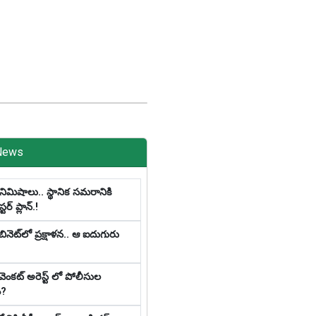
News
నిమిషాలు.. స్థానిక స‌మ‌రానికి
‌ర్ ప్లాన్‌.!
ినెట్‌లో ప్ర‌క్షాళ‌న‌.. ఆ ఐదుగురు
 వెంకట్ అరెస్ట్ లో పోలీసుల
ం?