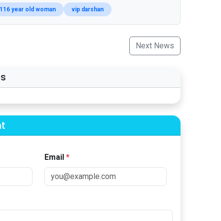
116 year old woman
vip darshan
Next News
s
t
Email
*