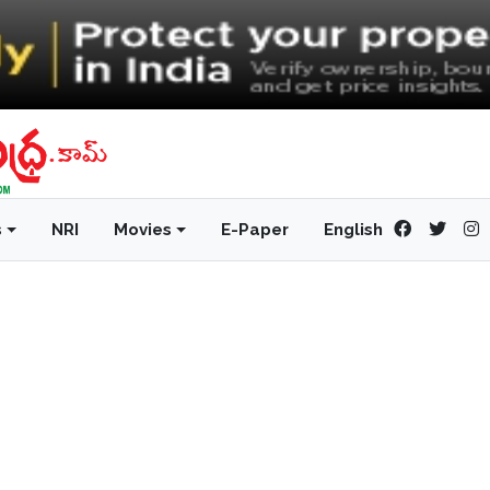
s
NRI
Movies
E-Paper
English