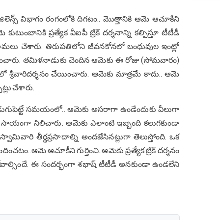
లెన్స్ విభాగం రంగంలోకి దిగటం.. మొత్తానికి ఆమె ఆచూకీని
కుటుంబానికి ప్రత్యేక వీఐపీ బ్రేక్ దర్శనాన్ని కల్పిస్తూ టీటీడీ
 అమలు చేశారు. తిరుపతిలోని జీవనకోనలో బంధువుల ఇంట్లో
తించారు. తమిళనాడుకు చెందిన ఆమెకు ఈ రోజు (సోమవారం)
 శ్రీవారిదర్శనం చేయించారు. ఆమెకు మాత్రమే కాదు.. ఆమె
ట్లు చేశారు.
అడుగుపెట్టే సమయంలో.. ఆమెకు అసరాగా ఉండేందుకు వీలుగా
కు సాయంగా నిలిచారు. ఆమెకు ఎలాంటి ఇబ్బంది కలుగకుండా
వామివారి తీర్థప్రసాదాల్ని అందజేసినట్లుగా తెలుస్తోంది. ఒక
ంచటం..ఆమె ఆచూకీని గుర్తించి..ఆమెకు ప్రత్యేక బ్రేక్ దర్శనం
కోవాల్సిందే. ఈ సందర్భంగా శభాష్ టీటీడీ అనకుండా ఉండలేని