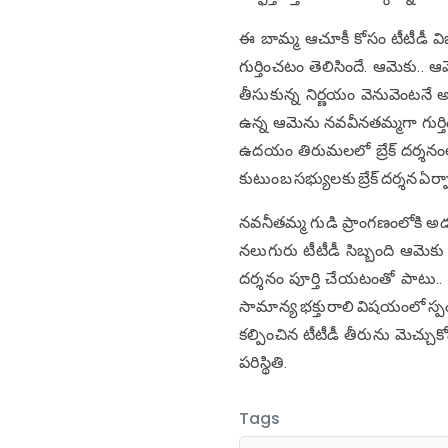
ఈ బామ్మ ఆచూకీ కోసం టీటీడీ విజి
గుర్తించటం తెలిసిందే. ఆమెకు.. ఆమె 
తీసుకున్న నిర్ణయం వెనువెంటనే
ఉన్న ఆమెను నవవీనతమ్మగా గుర్
ఉదయం తిరుమలలో బ్రేక్ దర్శనంలో
కుటుంబ సభ్యులకు బ్రేక్ దర్శన ఏర్పా
నవనీతమ్మ గుడి ప్రాంగణంలోకి 
నలుగురు టీటీడీ సిబ్బంది ఆమె
దర్శనం పూర్తి చేయటంతో పాటు.. స్
సామాన్య భక్తురాలి విషయంలో స్పంది
కల్పించిన టీటీడీ తీరును మెచ్చు
పరిస్థితి.
Tags