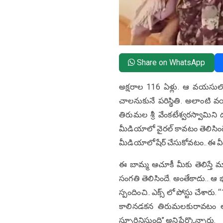
Share on WhatsApp
అక్షరాల 116 ఏళ్లు. ఆ వయసుల
చాలనుకునే పరిస్థితి. అలాంటి 
తిరుమల శ్రీ వేంకటేశ్వరస్వామిన
మీడియాలో వైరల్ కావటం తెలిసిందే
మీడియాలో షేర్ చేసుకోవటం.. ఈ వీడి
ఈ బామ్మ ఆచూకీ మీకు తెలిస్తే మ
సంగతి తెలిసిందే. అంతేకాదు.. ఆ భ
స్పందించి.. ఎక్స్ లో పోస్టు చేశార
కాలినడకన తిరుమలకురావటం ఆశ్చర
స్ఫూర్తినిస్తుంది’’ అని పేర్కొన్నారు.