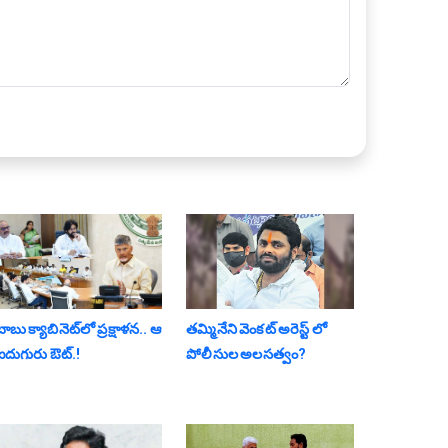
ాబు క్యాబినెట్‌లో ప్ర‌క్షాళ‌న‌.. ఆ
తమ్మినేని వెంకట్ అరెస్ట్ లో
ఐదుగురు ఔట్‌.!
పోలీసుల అలసత్వం?