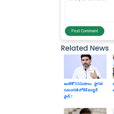
Post Comment
Related News
ఇంటికో 3 నిమిషాలు.. స్థానిక
బ
స‌మ‌రానికి లోకేశ్ మాస్ట‌ర్
ప్లాన్‌.!