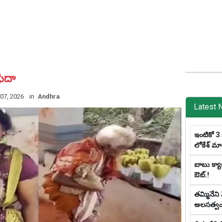
 ఫిదా
 07, 2026
in
Andhra
Latest 
ఇంటికో 3 
లోకేశ్ మాస్ట
బాబు క్యాబ
ఔట్‌.!
తమ్మినేని
అలసత్వ