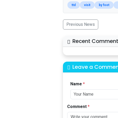
ttd
visit
by foot
Previous News
Recent Comment
Leave a Commen
Name
*
Comment
*