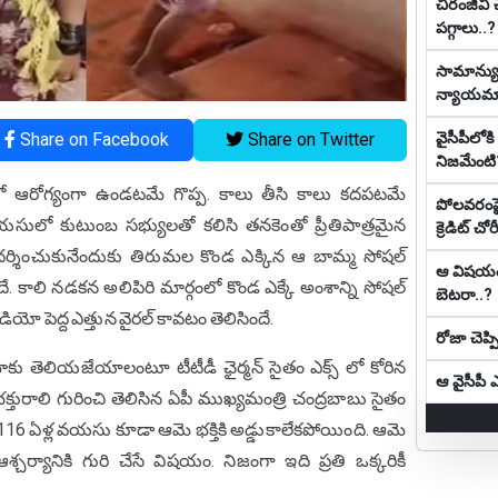
చిరంజీవి 
పగ్గాలు..?
సామాన్యుడ
న్యాయ‌మా
వైసీపీలో
Share on Facebook
Share on Twitter
నిజమేంటి
ో ఆరోగ్యంగా ఉండటమే గొప్ప. కాలు తీసి కాలు కదపటమే
పోలవరంపై 
వయసులో కుటుంబ సభ్యులతో కలిసి తనకెంతో ప్రీతిపాత్రమైన
క్రెడిట్ చోరీ
ి దర్శించుకునేందుకు తిరుమల కొండ ఎక్కిన ఆ బామ్మ సోషల్
ఆ విష‌యంలో
. కాలి నడకన అలిపిరి మార్గంలో కొండ ఎక్కే అంశాన్ని సోషల్
బెట‌రా..?
యో పెద్ద ఎత్తున వైరల్ కావటం తెలిసిందే.
రోజా చెప్
ాకు తెలియజేయాలంటూ టీటీడీ ఛైర్మన్ సైతం ఎక్స్ లో కోరిన
ఆ వైసీపీ ఎమ
క్తురాలి గురించి తెలిసిన ఏపీ ముఖ్యమంత్రి చంద్రబాబు సైతం
ు. ‘‘116 ఏళ్ల వయసు కూడా ఆమె భక్తికి అడ్డుకాలేకపోయింది. ఆమె
్యానికి గురి చేసే విషయం. నిజంగా ఇది ప్రతి ఒక్కరికీ