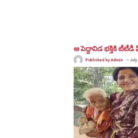
ఆ పెద్దావిడ భక్తికి టీటీడీ
Published by Admin
— July