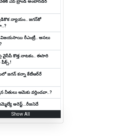
చేతికి ఏపీ బ్రాండ్ అంబాసిడర్
ికొక న్యాయం.. జ‌గ‌న్‌కో
..?
కి విజయసాయి రీఎంట్రీ.. అసలు
?
వైసీపీ కొత్త నాట‌కం.. ఈసారి
 పీక్స్.!
 జ‌గ‌న్ క‌న్నా కేటీఆర్‌రే
పిన నీతులు ఆమెకు వ‌ర్తించ‌వా..?
్మెల్యే అరెస్ట్...రీజనిదే
Show All