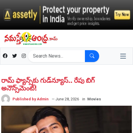
రామ్ ఫ్యాన్స్‌కు గుడ్‌న్యూస్‌.. రేపు బిగ్
అనౌన్స్‌మెంట్!
Published by Admin
— June 28, 2026
in
Movies