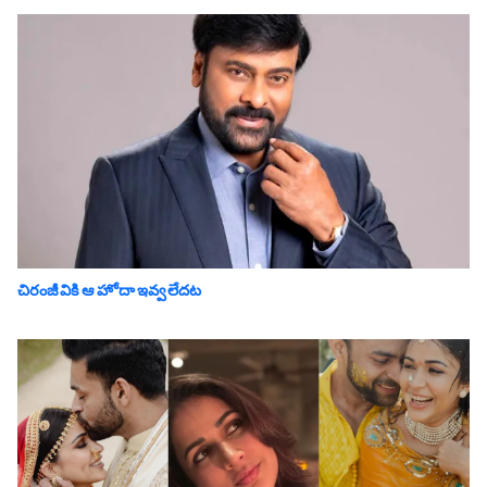
చిరంజీవికి ఆ హోదా ఇవ్వలేదట