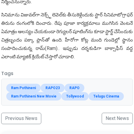
నిర్మించనున్నారు.
సినిమాను విజువల్‌గా నెక్స్ట్ లెవెల్‌కు తీసుకెళ్లేందుకు స్టార్ సినిమాటోగ్రాఫర్
తిరును రంగంలోకి దించారు. రేపు పూజా కార్యక్రమాలు ముగిసిన వెంటనే
ఏమాత్రం ఆలస్యం చేయకుండా రెగ్యులర్ షూటింగ్‌ను కూడా స్టార్ట్ చేసేందుకు
చిత్రబృందం పక్కా ప్లాన్‌తో ఉంది. హీరోగా కోట్ల మంది గుండెల్లో స్థానం
సంపాదించుకున్న రామ్(Ram).. ఇప్పుడు దర్శకుడిగా బాక్సాఫీస్ వద్ద
ఎలాంటి మ్యాజిక్ క్రియేట్ చేస్తారో చూడాలి.
Tags
Ram Pothineni
RAPO23
RAPO
Ram Pothineni New Movie
Tollywood
Telugu Cinema
Previous News
Next News