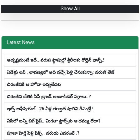
Show All
Latest News
అదృష్టమంటే ఇదే.. వ‌రుస ఫ్లాపుల్లో శ్రీ‌లీల‌కు గోల్డెన్ ఛాన్స్‌.!
ఏడేళ్లు ల‌వ్‌.. లావ‌ణ్య‌లో అది న‌చ్చే పెళ్లి చేసుకున్నా: వ‌రుణ్ తేజ్‌
చిరంజీవికి ఆ హోదా ఇవ్వలేదట
చిరంజీవి చేతికి ఏపీ బ్రాండ్ అంబాసిడర్ పగ్గాలు..?
ఇట్స్ అఫీషియ‌ల్‌.. 26 ఏళ్ల తర్వాత షాలిని రీఎంట్రీ.!
ఏపీలో బ‌న్నీ బిగ్ స్టెప్‌.. మిగ‌తా స్టార్స్‌కు ఆ ద‌మ్ము లేదా?
పూజా హెగ్డే పెళ్లి ఫిక్స్.. వరుడు ఎవరంటే..?