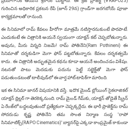
ప్రయోగానికి ఆయన శ్రీకారం చుట్టారు. ఈ క్రేజీ ప్రాజెక్ట్ (#RAPO23)
గురించిన అధికారిక ప్రకటన రేపే (జూన్ 29న) గ్రాండ్‌గా జరగబోయే పూజా
కార్యక్రమాలతో రానుంది.
ఈ సినిమాలో రామ్ కేవలం హీరోగా మాత్రమే నటిస్తారనుకుంటే పొరపాటే.
ఎందుకంటే ఈ చిత్రానికి ఆయనే స్వయంగా యాక్షన్ కట్ చెప్పబోతున్నారు.
అవును, మీరు విన్నది నిజమే! రామ్ పోతినేని(Ram Pothineni) ఈ
సినిమాతో దర్శకుడిగా మెగా ఫోన్ పట్టబోతున్నారు. కేవలం దర్శకత్వమే
కాదు.. ఈ చిత్రానికి అద్భుతమైన కథను కూడా ఆయనే అందించడం విశేషం.
నటనతో పాటు మెదడుకు పదును పెట్టే సబ్జెక్ట్‌తో మెగా ఫోన్
పడుతుండటంతో టాలీవుడ్‌లో ఈ వార్త హాట్ టాపిక్‌గా మారింది.
ఇక ఈ సినిమా జానర్ విషయానికి వస్తే.. ఇదొక మైండ్ బ్లోయింగ్ సైకలాజికల్
యాక్షన్ థ్రిల్లర్ గా తెరకెక్కనుంది. రామ్ మైండ్ గేమ్‌కు, యాక్షన్‌ తోడైతే స్క్రీన్
ఏ రేంజ్‌లో బద్దలవుతుందో ప్రత్యేకంగా చెప్పక్కర్లేదు. ఈ భారీ ప్రాజెక్ట్‌ను రామ్
సోదరుడు కృష్ణ పోతినేని తమ సొంత నిర్మాణ సంస్థ 'రాపో
సినిమాటిక్స్(RAPO Cinematics)' బ్యానర్‌పై ఎక్కడా కాంప్రమైజ్ కాకుండా