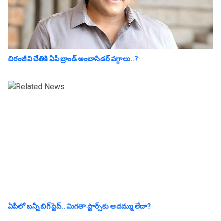
చిరంజీవి చేతికి ఏపీ బ్రాండ్ అంబాసిడర్ పగ్గాలు..?
ఏపీలో బ‌న్నీ బిగ్ స్టెప్‌.. మిగ‌తా స్టార్స్‌కు ఆ ద‌మ్ము లేదా?