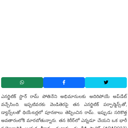
ఎనర్జిటిక్ స్టార్ రామ్ పోతినేని అభిమానులకు అదిరిపోయే అప్‌డేట్
వచ్చేసింది. ఇప్పటివరకు వెండితెరపై తన ఎనర్జిటిక్ పర్ఫార్మెన్స్‌తో,
డ్యాన్స్‌లతో థియేటర్లలో పూనకాలు తెప్పించిన రామ్.. ఇప్పుడు సరికొత్త
అవతారంలోకి మారబోతున్నారు. తన కెరీర్‌లో ఎన్నడూ చేయని ఒక భారీ