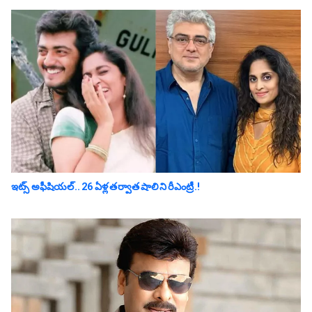
ఇట్స్ అఫీషియ‌ల్‌.. 26 ఏళ్ల తర్వాత షాలిని రీఎంట్రీ.!