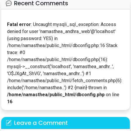
Recent Comments
Fatal error
: Uncaught mysqli_sql_exception: Access
denied for user 'namasthea_andhra_web'@'localhost'
(using password: YES) in
/home/namasthea/public_html/dbconfig.php:16 Stack
trace: #0
/home/namasthea/public_html/dbconfig.php(16):
mysqli->__construct('localhost', 'namasthea_andhr...',
'O$JXgAt_ShVG', 'namasthea_andhr...') #1
/home/namasthea/public_html/fetch_comments.php(6):
include('/home/namasthea...') #2 {main} thrown in
/home/namasthea/public_html/dbconfig.php
on line
16
Leave a Comment