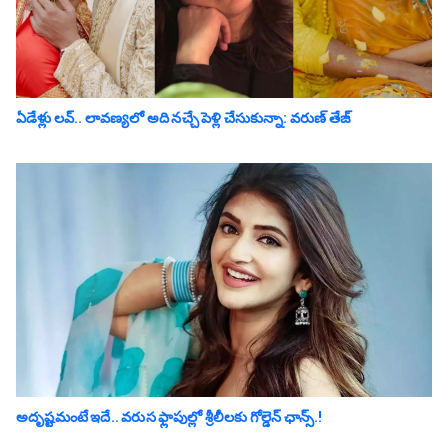
ఏడేళ్లు ల‌వ్‌.. లావ‌ణ్య‌లో అది న‌చ్చే పెళ్లి చేసుకున్నా: వ‌రుణ్ తేజ్‌
అదృష్టమంటే ఇదే.. వ‌రుస ఫ్లాపుల్లో శ్రీ‌లీల‌కు గోల్డెన్ ఛాన్స్‌.!