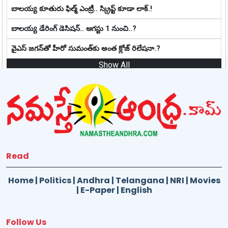
బాల‌య్య కూతురు ఫిల్మ్ ఎంట్రీ.. స్క్రిప్ట్ కూడా లాక్.!
బాల‌య్య డేరింగ్ డెసిష‌న్‌.. ఆగ‌స్టు 1 నుంచి..?
వైఎస్ జగన్‌తో హీరో సుమంత్‌కు అంత క్లోజ్ రిలేషనా.?
Show All
Read
Home
|
Politics
|
Andhra
|
Telangana
|
NRI
|
Movies
|
E-Paper
|
English
Follow Us