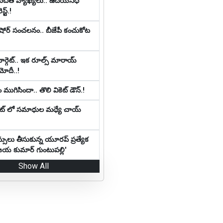
నుచిత వ్యాఖ్య‌లు.. ఉదయనిధి
్ట్‌.!
కిషోర్ సంచలనం.. బీజేపీ కంచుకోట
ర్గెట్‌.. ఇక రూల్స్ మారాయ్
మోదీ..!
 ముగిసిందా.. తొలి వికెట్ డౌన్.!
రెంట్ లో సమాధుల మధ్యే చాయ్
్సులు తీసుకున్న యూరప్ ప్రత్యేక
 'జయ కుమార్ గుంటుపల్లి'
Show All