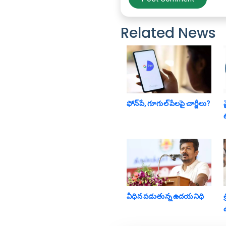
Related News
ఫోన్‌పే, గూగుల్ పేల‌పై చార్జీలు?
వీధిన పడుతున్న ఉదయనిధి
ఉ