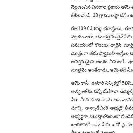
వెల్లడించిన వివరాల ప్రకారం ఆమె 
కేజీల వెండి.. 33 గ్రాముల ప్లాటినం ఉన
రూ.139.63 కోట్ల చరాస్తులు.. రూ.90
వెల్లడించారు. తన భర్త మార్టిన్ ప
సమయంలో కొడుకు చార్లెస్ మార్టి
మొత్తంగా తమ ఫ్యామిలీ ఆస్తుల వి
ఆసక్తికరమైన అంశం ఏమంటే.. ఇం
మాత్రమే. అంతేకాదు.. ఆమె తన మీద 
ఆమె కానీ.. ఈసారి ఎన్నికల్లో గెలి
అత్యంత సంపన్న మహిళా ఎమ్మెల్యే రికా
పేరు మీద ఉంది. ఆమె తన నామినేష
చూస్తే.. అన్నాడీఎంకే అభ్యర్థి ల
అభ్యర్థిగా నిలుస్తారనటంలో సందే
జాబితాలో ఆమె పేరు ఐదో స్థానంల
తీర్పును ఇస్తారో చూడాలి.