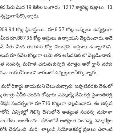
తన పేరు మీద 19 కేజీల బంగారం.. 1217 క్యారెట్ల వజ్రాలు.. 13
్నట్లుగా పేర్కొన్నారు.
9.94 కోట్ల స్థిరాస్తులు.. రూ.8.57 కోట్ల అప్పులు ఉన్నట్లుగా
ేరు మీద రూ.887.36 కోట్ల ఆస్తులు ఉన్నాయని వెల్లడించారు. అదే
న్ పేరు మీద రూ.655 కోట్ల విలువైన ఆస్తులు ఉన్నాయని..
లువ రూ.6వేల కోట్లుగా ఆమె తన అఫిడవిట్ లో వెల్లడించారు.
త సంపన్న మహిళ చదువుకున్నది మాత్రం ఆరో క్లాస్ వరకు
నాలుగు కేసులు విచారణలో ఉన్నట్లుగా పేర్కొన్నారు.
స్తే.. మరో రికార్డు ఖాయమని చెబుతున్నారు. ఇప్పటివరకు దేశంలో
ర్డు ఏపీకి చెందిన కోవూరు ఎమ్మెల్యే వేమిరెడ్డి ప్రశాంతిరెడ్డి
న్ సందర్భంగా రూ.716 కోట్లుగా వెల్లడించారు. ఈ లెక్కన
ీమారోస్ ఎన్నికల్లో గెలిస్తే దేశంలోనే అత్యంత సంపన్న మహిళా
హం లేదు. అంతేకాదు.. దేశంలోనే అత్యంత సంపన్న ఎమ్మెల్యేల
ోకి చేరనుంది. మరి.. లాల్గుడి నియోజకవర్గ ప్రజలు ఎలాంటి