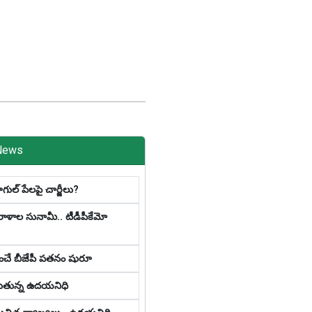
News
ూగుల్ పేల‌పై చార్జీలు?
విరాళాల సునామీ.. టీడీపీకేమో
ుంచే బీజేపీ పతనం షురూ
ుతున్న ఉదయనిధి