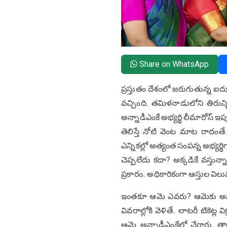
Share on WhatsApp
ప్రస్తుతం దేశంలో జరుగుతున్న ఐదు 
వచ్చింది. తమిళనాడులోని తిరుచ్చ
అన్నాడీఎంకే అభ్యర్థి లీమారోస్ ఇప
తెలిస్తే నోటి వెంట మాట రాదంతే.
ఎన్నికల్లో అత్యంత సంపన్న అభ్యర్
చెప్పలేదు కదా? అక్కడికే వస్తున
ప్రకారం.. అధికారికంగా ఆస్తుల విలు
ఇంతకూ ఆమె ఎవరు? ఆమెకు అన్ని 
వివరాల్లోకి వెళితే.. లాటరీ టికెట్
ఆమె అన్నాడీఎంకేలో చేరారు. 