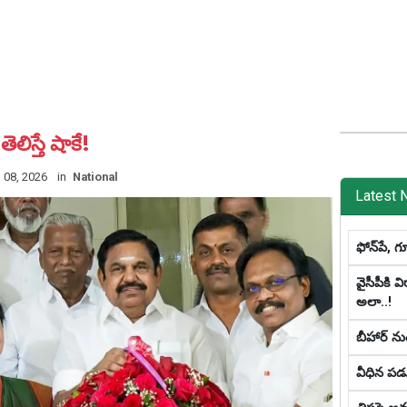
ెలిస్తే షాకే!
l 08, 2026
in
National
Latest 
ఫోన్‌పే, గ
వైసీపీకి 
అలా..!
బీహార్ న
వీధిన పడ