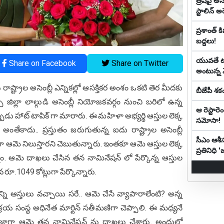
త్రిషపై అ
స్టాలిన్ అరెస
ప్రశాంత్ 
బద్దలు!
యువ‌తే టా
Share on Facebook
Share on Twitter
అంటున్న 
రాష్ట్రాల అసెంబ్లీ ఎన్నికల్లో ఆసక్తికర అంశం ఒకటి తెర మీదకు
బీజేపీ శకం
ి జిల్లా లాల్గుడి అసెంబ్లీ నియోజకవర్గం నుంచి బరిలో ఉన్న
ఆ రెస్టా
్పుడు హాట్ టాపిక్ గా మారారు. ఈ మహిళా అభ్యర్థి ఆస్తుల లెక్క
సమోసా!
 అంతేకాదు.. ప్రస్తుతం జరుగుతున్న ఐదు రాష్ట్రాల అసెంబ్లీ
సీఎం ఆశీస
థిగా ఆమె నిలుస్తారని చెబుతున్నారు. ఇంతకూ ఆమె ఆస్తుల లెక్క
ప్రతినిధి
్నాం. ఆమె దాఖలు చేసిన తన నామినేషన్ లో పేర్కొన్న ఆస్తుల
వ రూ.1049 కోట్లుగా పేర్కొన్నారు.
ఆస్తులు వచ్చాయి సరే.. ఆమె చేసే వ్యాపారాలేంటి? అన్న
ల విక్రయ సంస్థ అధినేత మార్టిన్ సతీమణిగా చెప్పాలి. ఈ మధ్యనే
తాజాగా ఆమె తన నామినేషన్ ను దాఖలు చేశారు. అందులో