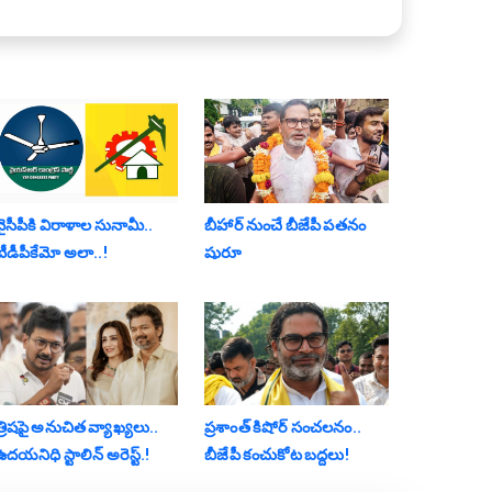
వైసీపీకి విరాళాల సునామీ..
బీహార్ నుంచే బీజేపీ పతనం
టీడీపీకేమో అలా..!
షురూ
త్రిషపై అనుచిత వ్యాఖ్య‌లు..
ప్రశాంత్ కిషోర్ సంచలనం..
దయనిధి స్టాలిన్ అరెస్ట్‌.!
బీజేపీ కంచుకోట బద్దలు!