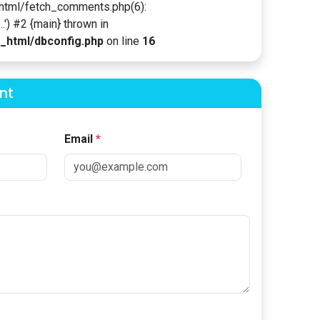
html/fetch_comments.php(6):
') #2 {main} thrown in
_html/dbconfig.php
on line
16
nt
Email
*