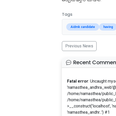
Tags
Aidmk candidate
having
Previous News
Recent Commen
Fatal error
: Uncaught mys
'namasthea_andhra_web'@'l
/home/namasthea/public_ht
/home/namasthea/public_h
>__construct('localhost', '
'namasthea_andhr...') #1