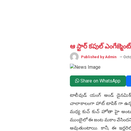
ఆ స్టార్ కపుల్ ఎంగేజ్మ
Published by Admin
— Octo
Share on WhatsApp
టాలీవుడ్ యంగ్ అండ్ డైనమిక్
చాలాకాలంగా హాట్ టాపిక్ గా ఉన్న
మధ్య కుచ్ కుచ్ హోతా హై అంటూ చా
ముంబైలో ఈ జంట మకాం వేసిందని, అక
అవుతుంటాయి. కానీ, ఈ ఇద్దరిల