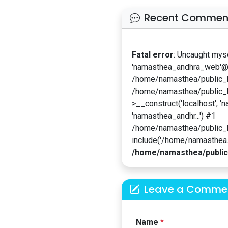
Recent Commen
Fatal error
: Uncaught mys
'namasthea_andhra_web'@'l
/home/namasthea/public_ht
/home/namasthea/public_h
>__construct('localhost', '
'namasthea_andhr...') #1
/home/namasthea/public_
include('/home/namasthea...
/home/namasthea/public
Leave a Comme
Name
*