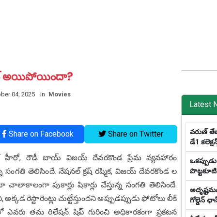
ెంట్ అయిపోయిందా?
ber 04, 2025
in
Movies
Latest 
వరుణ్ తేజ
Share on Facebook
Share on Twitter
డే1 క‌లెక్ష‌
 హీరో, రౌడీ బాయ్ విజయ్ దేవరకొండ ప్రేమ వ్యవహారం
ఒక‌ప్పుడు
 సంగతి తెలిసిందే. నేషనల్ క్రష్ రష్మిక, విజయ్ దేవరకొండ ల
పొట్టకూటి 
లాకాలంగా పుకార్లు షికార్లు చేస్తున్న సంగతి తెలిసిందే.
అదృష్టమంటే
్కడ రెస్టారెంట్లు చుట్టేస్తుందని అప్పుడప్పుడు ఫోటోలు లీక్
గోల్డెన్ ఛాన్
ో ఎవరు తమ రిలేషన్ షిప్ గురించి అధికారకంగా ప్రకటన