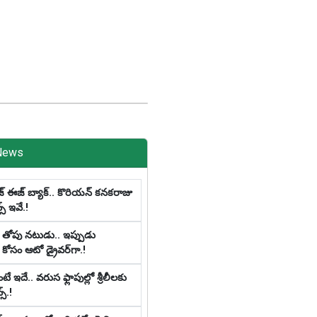
News
్ ఈజ్ బ్యాక్‌.. కొరియన్ కనకరాజు
న్స్ ఇవే.!
 తోపు న‌టుడు.. ఇప్పుడు
కోసం ఆటో డ్రైవ‌ర్‌గా.!
 ఇదే.. వ‌రుస ఫ్లాపుల్లో శ్రీ‌లీల‌కు
స్‌.!