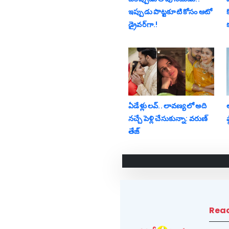
ఇప్పుడు పొట్టకూటి కోసం ఆటో
డ్రైవ‌ర్‌గా.!
క
ఏడేళ్లు ల‌వ్‌.. లావ‌ణ్య‌లో అది
న‌చ్చే పెళ్లి చేసుకున్నా: వ‌రుణ్
ఫ
తేజ్‌
Rea