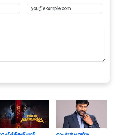
వరుణ్ తేజ్ ఈజ్ బ్యాక్‌..
చిరంజీవికి ఆ హోదా