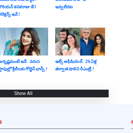
కొరియన్ కనకరాజు డే1
ఇవ్వలేదట
‌లెక్ష‌న్స్ ఇవే.!
అదృష్టమంటే ఇదే.. వ‌రుస
ఇట్స్ అఫీషియ‌ల్‌.. 26 ఏళ్ల
్లాపుల్లో శ్రీ‌లీల‌కు గోల్డెన్ ఛాన్స్‌.!
తర్వాత షాలిని రీఎంట్రీ.!
Show All
d