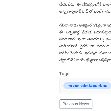
చేయలేదు. ఈ నేపద్యంలోనే హఠాత్త
అన్న వార్త టాలీవుడ్ లో వైరల్ గా మా
దసరా నాడు అత్యంత గోప్యంగా ఇరు
ఈ నిశ్చితార్థ వేడుక జరిగినట్
సమాచారం ఇంకా తెలియాల్సి ఉంది. వ
మీడియాలో వైరల్ గా మారింది. 
జరిపించేందుకు ఇరువురి కుటుంబ స
త్వరలోనే విజయ్, క్రష్మికలు అఫీషియ
Tags
heroine rashmika mandanna
Previous News