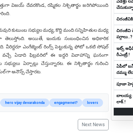
ఏడేళ్లు ల‌వ
ుగా విజయ్ దేవరకొండ, రష్మికల నిశ్చితార్థం జరిగిపోయింది
చేసుకున్నా
రింది.
చిరంజీవి
వురి కుటుంబ సభ్యుల మధ్య, కొద్ది మంది సన్నిహితుల మధ్య
చిరంజీవి 
పగ్గాలు..?
లుగా తెలుస్తోంది. అయితే, ఇందుకు సంబంధించిన అధికారిక
ీరిద్దరూ ఎంగేజ్మెంట్ రింగ్స్ పెట్టుకున్న ఫోటో ఒకటి సోషల్
ఇట్స్ అఫీ
వచ్చే ఏడాది ఫిబ్రవరిలో ఈ ఇద్దరి వివాహాన్ని ఘనంగా
రీఎంట్రీ.!
భ్యులు ఏర్పాట్లు చేస్తున్నారట. ఈ నిశ్చితార్థం గురించి
ఏపీలో బ‌న్నీ
ల్ గా అనౌన్స్ చేస్తారట.
ద‌మ్ము లే
పూజా హెగ్డ
బాల‌య్య కూ
లాక్.!
hero vijay devarakonda
engagmenet?
lovers
Next News