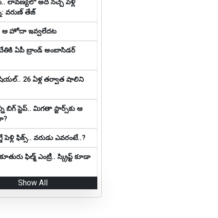
్‌.. లావ‌ణ్య‌లో అది న‌చ్చే పెళ్లి
: వ‌రుణ్ తేజ్‌
కి ఆ హోదా ఇవ్వలేదట
చేతికి ఏపీ బ్రాండ్ అంబాసిడర్
షియ‌ల్‌.. 26 ఏళ్ల తర్వాత షాలిని
 బిగ్ స్టెప్‌.. మిగ‌తా స్టార్స్‌కు ఆ
దా?
ే పెళ్లి ఫిక్స్.. వరుడు ఎవరంటే..?
తురు ఫిల్మ్ ఎంట్రీ.. స్క్రిప్ట్ కూడా
Show All