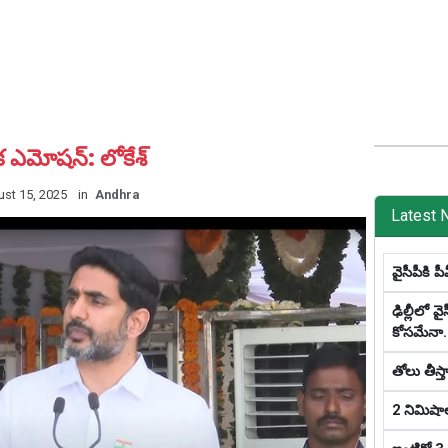
ఒక ఎమోషన్: లోకేశ్
st 15, 2025
in
Andhra
Latest 
వైసీపీకి 
ఢిల్లీలో వై
కోస‌మేనా.
తోలు తీస్త
2 నిమిషాల