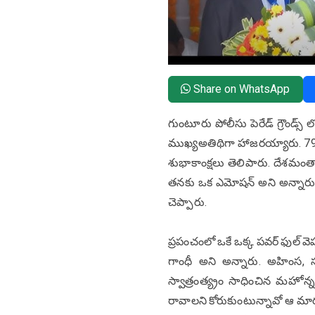
Share on WhatsApp
గుంటూరు పోలీసు పెరేడ్ గ్రౌండ్స్ 
ముఖ్యఅతిథిగా హాజరయ్యారు. 79వ స
శుభాకాంక్షలు తెలిపారు. దేశమంత
తనకు ఒక ఎమోషన్ అని అన్నారు. ఇం
చెప్పారు.
ప్రపంచంలో ఒకే ఒక్క పవర్ ఫుల్ వె
గాంధీ అని అన్నారు. అహింస, 
స్వాత్రంత్య్రం సాధించిన మహోన
రావాలని కోరుకుంటున్నావో ఆ మార్