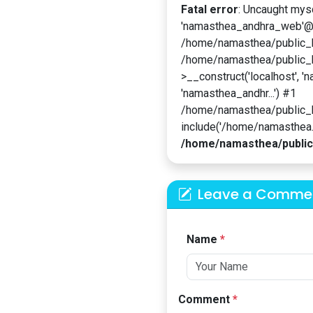
Fatal error
: Uncaught mys
'namasthea_andhra_web'@'l
/home/namasthea/public_ht
/home/namasthea/public_h
>__construct('localhost', '
'namasthea_andhr...') #1
/home/namasthea/public_
include('/home/namasthea...
/home/namasthea/public
Leave a Comme
Name
*
Comment
*