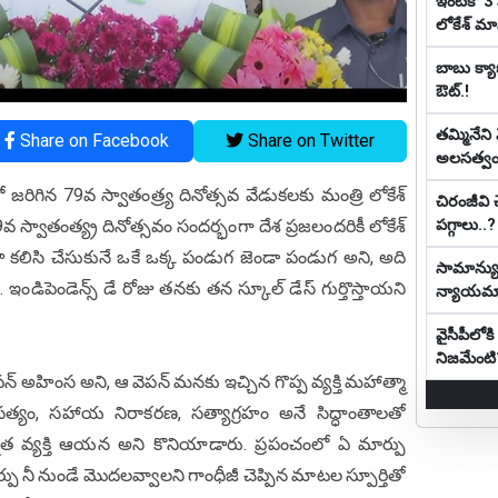
ఇంటికో 3 
లోకేశ్ మాస్ట
బాబు క్యాబ
ఔట్‌.!
తమ్మినేని
Share on Facebook
Share on Twitter
అలసత్వ
లో జరిగిన 79వ స్వాతంత్ర్య దినోత్సవ వేడుకలకు మంత్రి లోకేశ్‌
చిరంజీవి 
పగ్గాలు..?
్వాతంత్య్ర దినోత్సవం సందర్భంగా దేశ ప్రజలందరికీ లోకేశ్
ా కలిసి చేసుకునే ఒకే ఒక్క పండుగ జెండా పండుగ అని, అది
సామాన్యుడ
డిపెండెన్స్ డే రోజు తనకు తన స్కూల్ డేస్ గుర్తొస్తాయని
న్యాయ‌మా
వైసీపీలో
నిజమేంటి
పన్ అహింస అని, ఆ వెపన్ మనకు ఇచ్చిన గొప్ప వ్యక్తి మహాత్మా
సత్యం, సహాయ నిరాకరణ, సత్యాగ్రహం అనే సిద్ధాంతాలతో
్నత వ్యక్తి ఆయన అని కొనియాడారు. ప్రపంచంలో ఏ మార్పు
పు నీ నుండే మొదలవ్వాలని గాంధీజీ చెప్పిన మాటల స్పూర్తితో