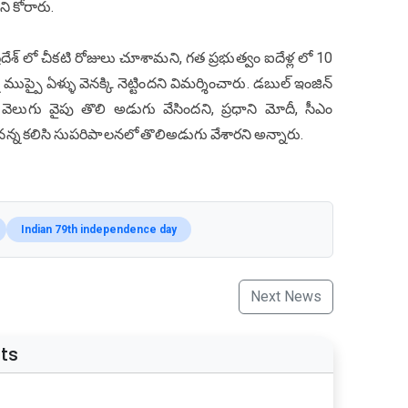
 కోరారు.
ేశ్ లో చీకటి రోజులు చూశామని, గత ప్రభుత్వం ఐదేళ్ల లో 10
్ని ముప్పై ఏళ్ళు వెనక్కి నెట్టిందని విమర్శించారు. డబుల్ ఇంజిన్
ి వెలుగు వైపు తొలి అడుగు వేసిందని, ప్రధాని మోదీ, సీఎం
న్న కలిసి సుపరిపాలనలో తొలిఅడుగు వేశారని అన్నారు.
Indian 79th independence day
Next News
ts