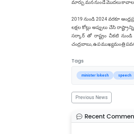
మార్పు మన నుండే మొదలుకావాలని
2019 నుండి 2024 వరకూ ఆంధ్రప్రద
లక్షల కోట్లు అప్పులు చేసి రాష్ట్రాన
సర్కార్ తో రాష్ట్రం చీకటి నుండ
చంద్రబాబు, ఉప ముఖ్యమంత్రి పవన
Tags
minister lokesh
speech
Previous News
Recent Commen