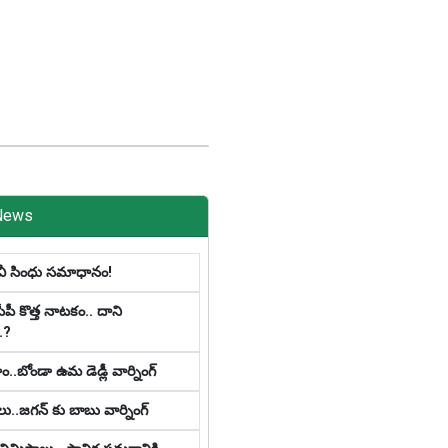
News
పీవీ సింధు సమాధానం!
సీపీ కొత్త నాట‌కం.. దాని
.?
ాం..బోండా ఉమ డెడ్లీ వార్నింగ్
ు..జగన్ కు బాబు వార్నింగ్