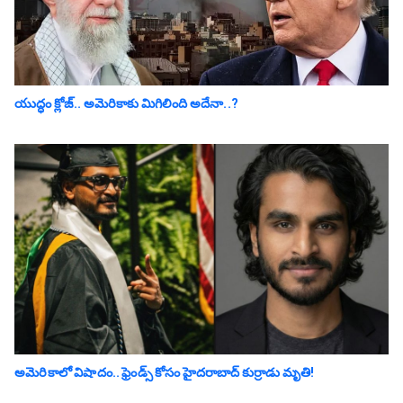
యుద్ధం క్లోజ్‌.. అమెరికాకు మిగిలింది అదేనా..?
అమెరికాలో విషాదం.. ఫ్రెండ్స్ కోసం హైద‌రాబాద్ కుర్రాడు మృతి!