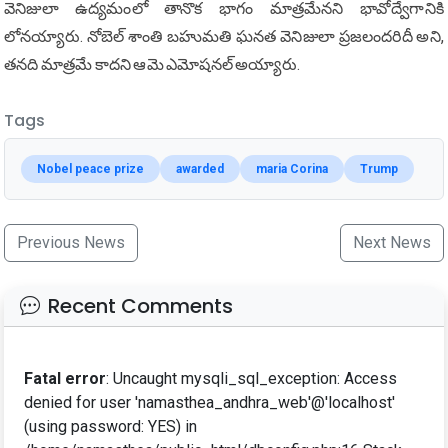
వెనిజులా ఉద్యమంలో తానొక భాగం మాత్రమేనని భావోద్వేగానికి
లోనయ్యారు. నోబెల్ శాంతి బహుమతి ఘనత వెనిజులా ప్రజలందరిదీ అని,
తనది మాత్రమే కాదని ఆమె ఎమోషనల్ అయ్యారు.
Tags
Nobel peace prize
awarded
maria Corina
Trump
Previous News
Next News
Recent Comments
Fatal error
: Uncaught mysqli_sql_exception: Access
denied for user 'namasthea_andhra_web'@'localhost'
(using password: YES) in