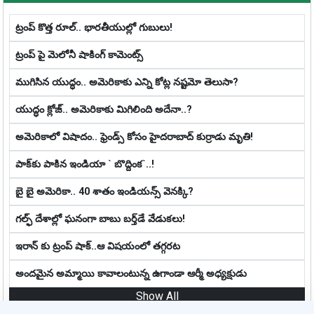
ట్రంప్ కొత్త రూల్.. భారతీయుల్లో గుబులు!
ట్రంప్ పై మెలోనీ షాకింగ్ కామెంట్స్
ముగిసిన యుద్ధం.. అమెరికాకు ఎన్ని కోట్ల న‌ష్ట‌మో తెలుసా?
యుద్ధం క్లోజ్‌.. అమెరికాకు మిగిలింది అదేనా..?
అమెరికాలో విషాదం.. ఫ్రెండ్స్ కోసం హైద‌రాబాద్ కుర్రాడు మృతి!
పాక్‌కు పాకిన‌ ఇండియా ` బొద్దింక‌`..!
బై బై అమెరికా.. 40 శాతం ఇండియన్స్‌ వెనక్కి?
గల్ఫ్ దేశాల్లో ఘ‌నంగా బాబు బ‌ర్త్‌డే వేడుక‌లు!
ఇరాన్ కు ట్రంప్ షాక్..ఆ విషయంలో తగ్గరట
అందమైన అమ్మాయి కావాలంటున్న ఉగాండా ఆర్మీ అధ్యక్షుడు
Show All