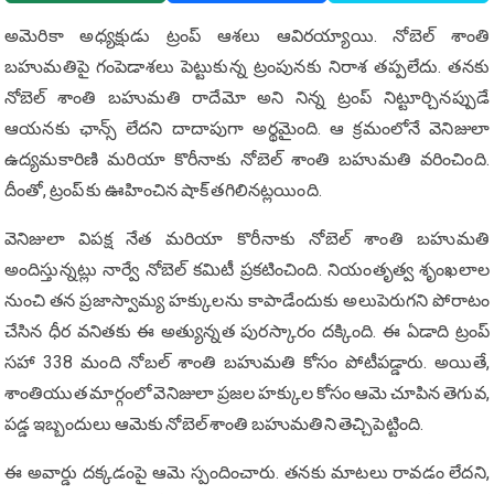
అమెరికా అధ్యక్షుడు ట్రంప్ ఆశలు ఆవిరయ్యాయి. నోబెల్ శాంతి
బహుమతిపై గంపెడాశలు పెట్టుకున్న ట్రంపునకు నిరాశ తప్పలేదు. తనకు
నోబెల్ శాంతి బహుమతి రాదేమో అని నిన్న ట్రంప్ నిట్టూర్చినప్పుడే
ఆయనకు ఛాన్స్ లేదని దాదాపుగా అర్థమైంది. ఆ క్రమంలోనే వెనిజులా
ఉద్యమకారిణి మరియా కొరీనాకు నోబెల్ శాంతి బహుమతి వరించింది.
దీంతో, ట్రంప్ కు ఊహించిన షాక్ తగిలినట్లయింది.
వెనిజులా విపక్ష నేత మరియా కొరీనాకు నోబెల్ శాంతి బహుమతి
అందిస్తున్నట్లు నార్వే నోబెల్ కమిటీ ప్రకటించింది. నియంతృత్వ శృంఖలాల
నుంచి తన ప్రజాస్వామ్య హక్కులను కాపాడేందుకు అలుపెరుగని పోరాటం
చేసిన ధీర వనితకు ఈ అత్యున్నత పురస్కారం దక్కింది. ఈ ఏడాది ట్రంప్
సహా 338 మంది నోబల్ శాంతి బహుమతి కోసం పోటీపడ్డారు. అయితే,
శాంతియుత మార్గంలో వెనిజులా ప్రజల హక్కుల కోసం ఆమె చూపిన తెగువ,
పడ్డ ఇబ్బందులు ఆమెకు నోబెల్ శాంతి బహుమతిని తెచ్చిపెట్టింది.
ఈ అవార్డు దక్కడంపై ఆమె స్పందించారు. తనకు మాటలు రావడం లేదని,