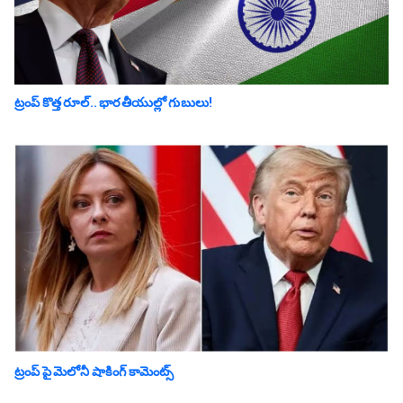
ట్రంప్ కొత్త రూల్.. భారతీయుల్లో గుబులు!
ట్రంప్ పై మెలోనీ షాకింగ్ కామెంట్స్