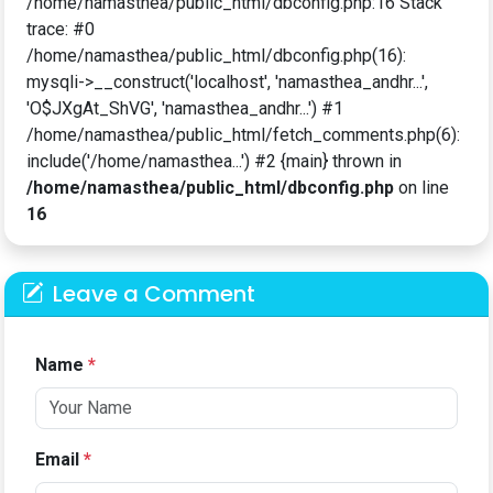
/home/namasthea/public_html/dbconfig.php:16 Stack
trace: #0
/home/namasthea/public_html/dbconfig.php(16):
mysqli->__construct('localhost', 'namasthea_andhr...',
'O$JXgAt_ShVG', 'namasthea_andhr...') #1
/home/namasthea/public_html/fetch_comments.php(6):
include('/home/namasthea...') #2 {main} thrown in
/home/namasthea/public_html/dbconfig.php
on line
16
Leave a Comment
Name
*
Email
*