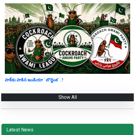
పాక్‌కు పాకిన‌ ఇండియా ` బొద్దింక‌`..!
Show All
Latest News