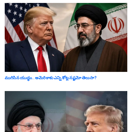
ముగిసిన యుద్ధం.. అమెరికాకు ఎన్ని కోట్ల న‌ష్ట‌మో తెలుసా?