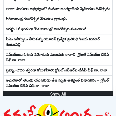
తానా- పాఠశాల ఆధ్వర్యంలో ఘనంగా అంతర్జాతీయ స్నేహితుల దినోత్సవం
సిలికానాంధ్ర రజతోత్సవ వేడుకలు ప్రారంభం!
ఆగస్టు 1న ఘనంగా 'సిలికానాంధ్ర' రజతోత్సవ సంబరాలు!
సీఎం ఆశీస్సులు తీసుకున్న యూరప్ ప్రత్యేక ప్రతినిధి 'జయ కుమార్
గుంటుపల్లి'
ఎన్ఆర్ఐలు ఓటరు నమోదుకు ముందుకు రావాలి: గ్లోబల్ ఎన్ఆర్ఐ టీడీపీ
చీఫ్ డా. రాజా
బ్రహ్మం చౌదరి త్వరగా కోలుకోవాలి: గ్లోబల్ ఎన్ఆర్ఐ టీడీపీ చీఫ్ డా. రాజా
అమెరికాలో తెలుగు యువకుడు తేజ మృతి అత్యంత విషాదకరం – గ్లోబల్
ఎన్ఆర్ఐ టీడీపీ చీఫ్ డా. రాజా
Show All