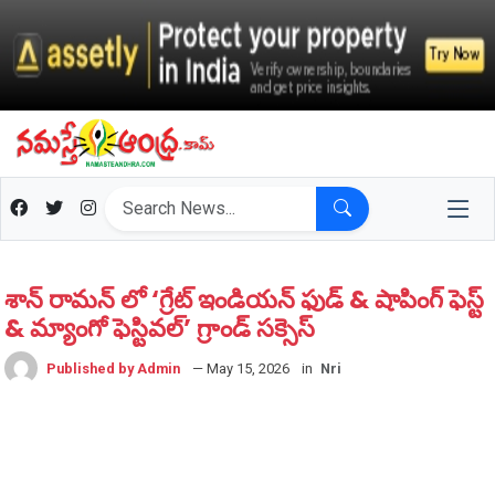
శాన్ రామన్ లో ‘గ్రేట్ ఇండియన్ ఫుడ్ & షాపింగ్ ఫెస్ట్
& మ్యాంగో ఫెస్టివల్’ గ్రాండ్ సక్సెస్
Published by Admin
— May 15, 2026
in
Nri