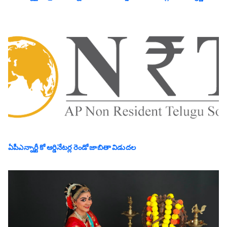
ఏపీఎన్నార్టీ కో ఆర్డినేటర్ల రెండో జాబితా విడుదల