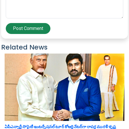
Post Comment
Related News
ఏపీఎన్నార్టీ సొసైటీ ఇంటర్నేషనల్ టూర్ కోఆర్డినేటర్‌గా రాపర్ల మురళీ కృష్ణ