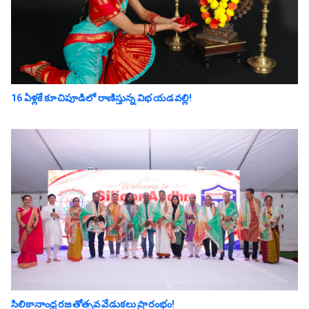
16 ఏళ్లకే కూచిపూడిలో రాణిస్తున్న విభ యడవల్లి!
సిలికానాంధ్ర రజతోత్సవ వేడుకలు ప్రారంభం!