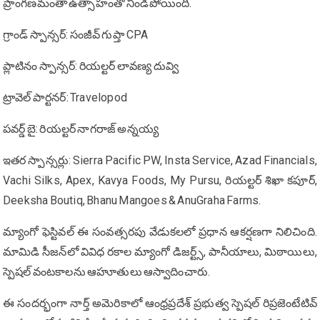
ప్రాంగణమంతా ఉత్సాహంతో నిండిపోయింది.
గ్రాండ్ స్పాన్సర్: సంజీవ్ గుప్తా CPA
ప్లాటినం స్పాన్సర్: రియల్టర్ లావణ్య దువ్వి
ట్రావెల్ పార్టనర్: Travelopod
పవర్డ్ బై: రియల్టర్ నాగరాజ్ అన్నయ్య
ఇతర స్పాన్సర్లు: Sierra Pacific PW, Insta Service, Azad Financials,
Vachi Silks, Apex, Kavya Foods, My Pursu, రియల్టర్ శిఖా కపూర్,
Deeksha Boutiq, Bhanu Mangoes & AnuGraha Farms.
మ్యాంగో ఫెస్టివల్ ఈ సంవత్సరపు వేడుకలలో ప్రధాన ఆకర్షణగా నిలిచింది.
మామిడి సీజన్‌లో వివిధ రకాల మ్యాంగో డిజర్ట్స్, పానీయాలు, మిఠాయిలు,
స్పెషల్ వంటకాలను ఆహూతులు ఆస్వాదించారు.
ఈ సందర్భంగా నార్త్ అమెరికాలో ఆంధ్రప్రదేశ్ ప్రభుత్వ స్పెషల్ రిప్రజెంటేటివ్‌