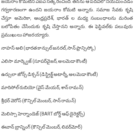
జయరాం కోమటిని ఏఐఏ సత్కరించింది. తనను ఆ పదవిలో నియమించడం
గర్వకారణంగా ఉందని జయరాం కోమటి అన్నారు. సమాజ సేవకు కృషి
చేస్తూ అమెరికా, ఆంధ్రప్రదేశ్, భారత్ ల మధ్య సంబంధాలను మరింత
బలోపేతం చేసేందుకు కృషి చేస్తానని అన్నారు. ఈ ఫెస్టివల్‌కు పలువురు
ప్రముఖులు హాజరయ్యారు.
నాహస్ అలి (భారత కాన్సుల్ జనరల్, సాన్ ఫ్రాన్సిస్కో)
ఎలిసా మార్క్వెజ్ (సూపర్‌వైజర్, అలమెడా కౌంటీ)
ఉర్సులా జోన్స్ డిక్సన్ (డిస్ట్రిక్ట్ అటార్నీ, అలమెడా కౌంటీ)
మారిసోల్ రుబియో (వైస్ మేయర్, శాన్ రామన్)
శ్రీధర్ వెరోస్ (కౌన్సిల్ మెంబర్, సాన్ రామన్)
మెలిస్సా హెర్నాండెజ్ (BART బోర్డ్ ఆఫ్ డైరెక్టర్స్)
ఈవాన్ బ్రాన్నింగ్ (కౌన్సిల్ మెంబర్, లివర్‌మోర్)