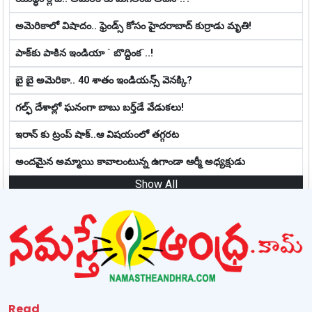
అమెరికాలో విషాదం.. ఫ్రెండ్స్ కోసం హైద‌రాబాద్ కుర్రాడు మృతి!
పాక్‌కు పాకిన‌ ఇండియా ` బొద్దింక‌`..!
బై బై అమెరికా.. 40 శాతం ఇండియన్స్‌ వెనక్కి?
గల్ఫ్ దేశాల్లో ఘ‌నంగా బాబు బ‌ర్త్‌డే వేడుక‌లు!
ఇరాన్ కు ట్రంప్ షాక్..ఆ విషయంలో తగ్గరట
అందమైన అమ్మాయి కావాలంటున్న ఉగాండా ఆర్మీ అధ్యక్షుడు
Show All
Read