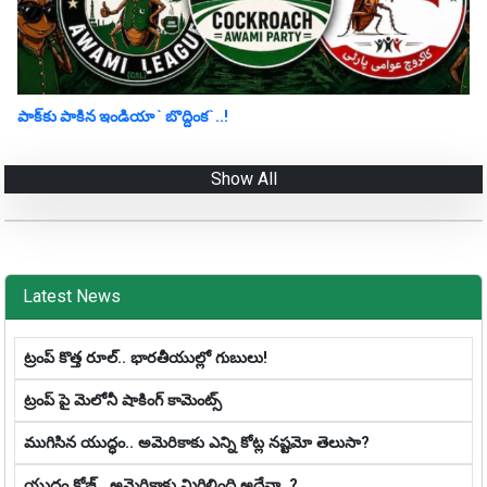
పాక్‌కు పాకిన‌ ఇండియా ` బొద్దింక‌`..!
Show All
Latest News
ట్రంప్ కొత్త రూల్.. భారతీయుల్లో గుబులు!
ట్రంప్ పై మెలోనీ షాకింగ్ కామెంట్స్
ముగిసిన యుద్ధం.. అమెరికాకు ఎన్ని కోట్ల న‌ష్ట‌మో తెలుసా?
యుద్ధం క్లోజ్‌.. అమెరికాకు మిగిలింది అదేనా..?