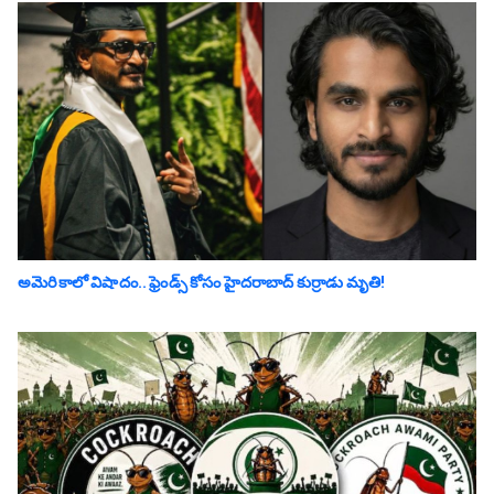
అమెరికాలో విషాదం.. ఫ్రెండ్స్ కోసం హైద‌రాబాద్ కుర్రాడు మృతి!