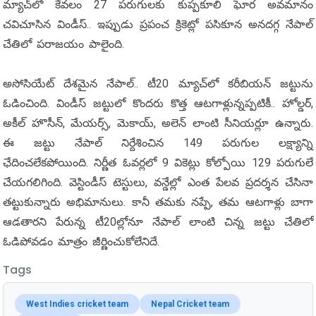
మ్యాచ్‌లో కేవలం 27 పరుగులకు కుప్పకూలి ఘోర అవమానం
చవిచూసిన విండీస్.. ఇప్పుడు ప్రపంచ క్రికెట్లో పసికూన అనదగ్గ నేపాల్
చేతిలో పరాజయం పాలైంది.
అసోసియేట్ దేశమైన నేపాల్.. టీ20 మ్యాచ్‌లో కరీబియన్ జట్టును
ఓడించింది. విండీస్ జట్టులో కొందరు కొత్త ఆటగాళ్లున్నప్పటికీ.. హోల్డర్,
అకీల్ హొసీన్, మేయర్స్, మెకాయ్, అలెన్ లాంటి సీనియర్లూ ఉన్నారు.
ఈ జట్టు నేపాల్ నిర్దేశించిన 149 పరుగుల లక్ష్యాన్ని
ఛేదించలేకపోయింది. నిర్ణీత ఓవర్లలో 9 వికెట్లు కోల్పోయి 129 పరుగులే
చేయగలిగింది. వెస్టిండీస్ టెస్టులు, వన్డేల్లో ఎంత పేలవ ప్రదర్శన చేసినా
తట్టుకున్నారు అభిమానులు. కానీ తమకు నప్పే, తమ ఆటగాళ్లు బాగా
ఆడతారని పేరున్న టీ20ల్లోనూ నేపాల్ లాంటి చిన్న జట్టు చేతిలో
ఓడిపోవడం మాత్రం జీర్ణించుకోలేనిదే.
Tags
West Indies cricket team
Nepal Cricket team