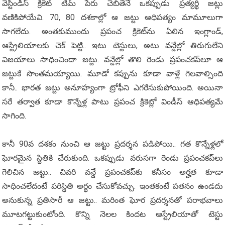
వెస్టిండీస్ క్రికెట్ టీమ్ పేరు చెబితేనే ఒకప్పుడు ప్రత్యర్థి జట్లు
వణికిపోయేవి. 70, 80 దశకాల్లో ఆ జట్టు ఆధిపత్యం మామూలుగా
సాగలేదు. అంతకుముందు ప్రపంచ క్రికెట్‌ను ఏలిన ఇంగ్లాండ్,
ఆస్ట్రేలియాలకు చెక్ పెట్టి.. ఇటు టెస్టులు, అటు వన్డేల్లో తిరుగులేని
విజయాలు సాధించిందా జట్టు. వన్డేల్లో తొలి రెండు ప్రపంచకప్‌లూ ఆ
జట్టుకే సొంతమయ్యాయి. మూడో కప్పును కూడా వాళ్లే గెలవాల్సింది
కానీ.. భారత జట్టు అనూహ్యంగా ట్రోఫీని ఎగరేసుకుపోయింది. అయినా
సరే తర్వాత కూడా కొన్నేళ్ల పాటు ప్రపంచ క్రికెట్లో విండీస్ ఆధిపత్యమే
సాగింది.
కానీ 90వ దశకం నుంచి ఆ జట్టు ప్రదర్శన పడిపోయి.. గత కొన్నేళ్లలో
ఘోరమైన స్థితికి చేరుకుంది. ఒకప్పుడు వరుసగా రెండు ప్రపంచకప్‌లు
గెలిచిన జట్టు.. చివరి వన్డే ప్రపంచకప్‌కు కనీసం అర్హత కూడా
సాధించలేదంటే పరిస్థితి అర్థం చేసుకోవచ్చు. ఇంతకంటే పతనం ఉండదు
అనుకున్న ప్రతిసారీ ఆ జట్టు.. మరింత ఘోర ప్రదర్శనతో పరాభవాలు
మూటగట్టుకుంటోంది. కొన్ని నెలల కిందట ఆస్ట్రేలియాతో టెస్టు