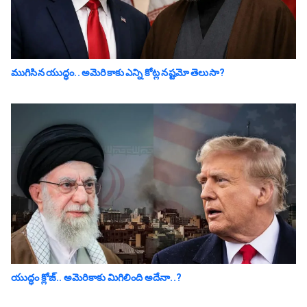
ముగిసిన యుద్ధం.. అమెరికాకు ఎన్ని కోట్ల న‌ష్ట‌మో తెలుసా?
యుద్ధం క్లోజ్‌.. అమెరికాకు మిగిలింది అదేనా..?