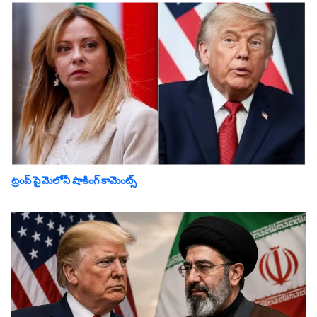
ట్రంప్ పై మెలోనీ షాకింగ్ కామెంట్స్