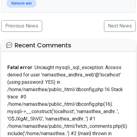
historic win
Previous News
Next News
Recent Comments
Fatal error
: Uncaught mysqli_sql_exception: Access
denied for user 'namasthea_andhra_web'@'localhost'
(using password: YES) in
/home/namasthea/public_html/dbconfig.php:16 Stack
trace: #0
/home/namasthea/public_html/dbconfig.php(16):
mysqli->__construct('localhost', 'namasthea_andhr...',
'O$JXgAt_ShVG', 'namasthea_andhr...') #1
/home/namasthea/public_html/fetch_comments.php(6):
include('/home/namasthea...') #2 {main} thrown in