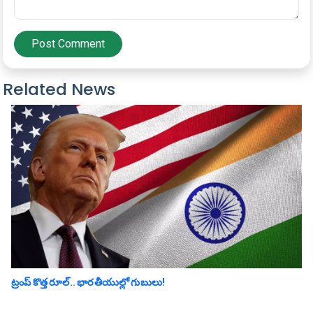
Post Comment
Related News
ట్రంప్ కొత్త రూల్.. భారతీయుల్లో గుబులు!