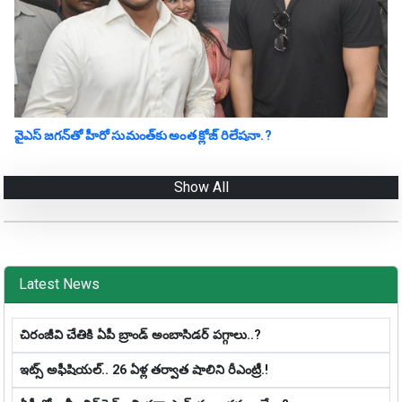
వైఎస్ జగన్‌తో హీరో సుమంత్‌కు అంత క్లోజ్ రిలేషనా.?
Show All
Latest News
చిరంజీవి చేతికి ఏపీ బ్రాండ్ అంబాసిడర్ పగ్గాలు..?
ఇట్స్ అఫీషియ‌ల్‌.. 26 ఏళ్ల తర్వాత షాలిని రీఎంట్రీ.!