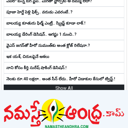
ఏపీలో బ‌న్నీ బిగ్ స్టెప్‌.. మిగ‌తా స్టార్స్‌కు ఆ ద‌మ్ము లేదా?
పూజా హెగ్డే పెళ్లి ఫిక్స్.. వరుడు ఎవరంటే..?
బాల‌య్య కూతురు ఫిల్మ్ ఎంట్రీ.. స్క్రిప్ట్ కూడా లాక్.!
బాల‌య్య డేరింగ్ డెసిష‌న్‌.. ఆగ‌స్టు 1 నుంచి..?
వైఎస్ జగన్‌తో హీరో సుమంత్‌కు అంత క్లోజ్ రిలేషనా.?
ఇక య‌శ్, చిరుల‌పైనే ఆశ‌లు
నాని కోసం కీర్తి సురేష్ షాకింగ్ డెసిషన్.!
నెలకు రూ.40 లక్షలా.. అంత సీన్ లేదు.. హీరో విడాకుల కేసులో ట్విస్ట్‌.!
Show All