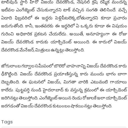
టాలీవుడ్ స్టార్ హీరో విజయ్ దేవరకొండ, నేషనల్ క్రష్ రష్మిక మందన్న
ఇటీవల ఎంగేజ్మెంట్ చేసుకున్నారని టాక్ వచ్చిన సంగతి తెలిసిందే. వచ్చే
ఏడాది ఫిబ్రవరిలో ఈ ఇద్దరు పెళ్లిపీటలెక్కబోతున్నారని కూడా ప్రచారం
జరుగుతోంది. కానీ, ఇంతవరకు ఈ ఇద్దరిలో ఏ ఒక్కరు కూడా ఈ విషయం
గురించి అధికారిక ప్రకటన చేయలేదు. అయితే, అనూహ్యంగా ఈ రోజు
విజయ్ దేవరకొండ కారుకు యాక్సిడెంట్ అయింది. ఈ కారులో విజయ్
దేవరకొండ మేనేజర్, మిత్రులు ఉన్నట్లు తెలుస్తోంది.
జోగులాంబ గద్వాల సమీపంలో బొలెరో వాహనాన్ని విజయ్ దేవరకొండ కారు
ఢీకొట్టింది. విజయ్ దేవరకొండ ప్రయాణిస్తున్న కారు ముందు భాగం బాగా
దెబ్బతింది. ఈ ఘటనలో విజయ్, మిగతా వారికి ఎటువంటి గాయాలు
కాలేదు. పుట్టపర్తి నుండి హైదరాబాద్ కు వస్తున్న క్రమంలో ఈ యాక్సిడెంట్
జరిగినట్లు తెలుస్తోంది. ఎంగేజ్మెంట్ అయిన రెండు రోజులకే ఇలా యాక్సిడెంట్
జరగడంతో విజయ్ దేవరకొండ కుటుంబం షాకయినట్లు తెలుస్తోంది.
Tags