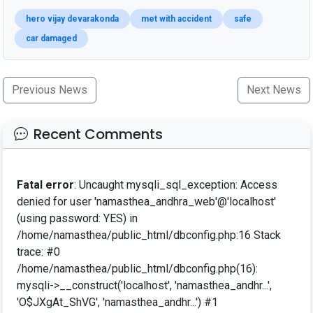
hero vijay devarakonda
met with accident
safe
car damaged
Previous News
Next News
Recent Comments
Fatal error
: Uncaught mysqli_sql_exception: Access
denied for user 'namasthea_andhra_web'@'localhost'
(using password: YES) in
/home/namasthea/public_html/dbconfig.php:16 Stack
trace: #0
/home/namasthea/public_html/dbconfig.php(16):
mysqli->__construct('localhost', 'namasthea_andhr...',
'O$JXgAt_ShVG', 'namasthea_andhr...') #1