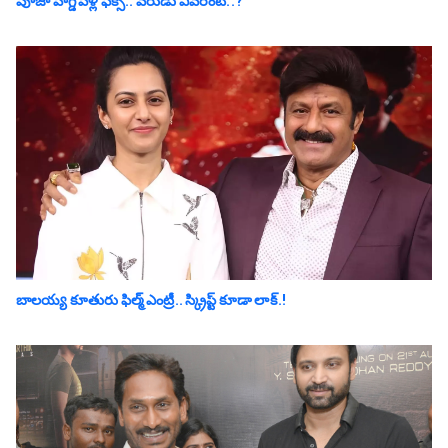
పూజా హెగ్డే పెళ్లి ఫిక్స్.. వరుడు ఎవరంటే..?
బాల‌య్య కూతురు ఫిల్మ్ ఎంట్రీ.. స్క్రిప్ట్ కూడా లాక్.!