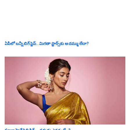
ఏపీలో బ‌న్నీ బిగ్ స్టెప్‌.. మిగ‌తా స్టార్స్‌కు ఆ ద‌మ్ము లేదా?