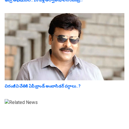
ఇట్స్ అఫీషియ‌ల్‌.. 26 ఏళ్ల తర్వాత షాలిని రీఎంట్రీ.!
చిరంజీవి చేతికి ఏపీ బ్రాండ్ అంబాసిడర్ పగ్గాలు..?