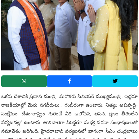
ఒక‌రు దేశానికి ప్రధాన మంత్రి.. మ‌రొక‌రు సీనియ‌ర్ ముఖ్యమంత్రి.. ఇద్దరూ
రాజకీయాల్లో మేరు నగధీరులు... గంభీరంగా ఉంటారు. నిత్యం అభివృద్ధి-
సంక్షేమం, దేశం-రాష్ట్రం గురించే వీరి ఆలోచ‌న‌, త‌ప‌న‌. క్షణం తీరిక‌లేని
పర్యటనల్లో ఉంటారు. తొలిసారిగా వీరిద్దరూ మధ్య స‌ర‌దా సంభాష‌ణ‌ల‌తో
సమావేశం జరిగింది. హైదరాబాద్ పర్యటనలో భాగంగా సీఎం చంద్రబాబు