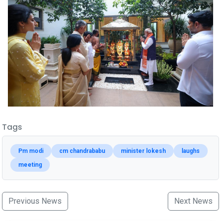
Tags
Pm modi
cm chandrababu
minister lokesh
laughs
meeting
Previous News
Next News