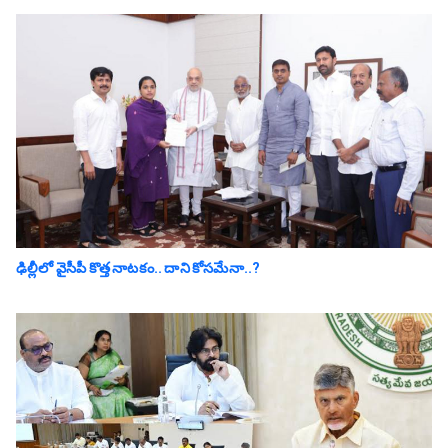
ఢిల్లీలో వైసీపీ కొత్త నాట‌కం.. దాని కోస‌మేనా..?