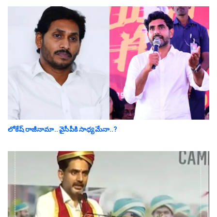
లోకేష్ రాజీనామా.. వైసీపీకి సాధ్య‌మేనా..?