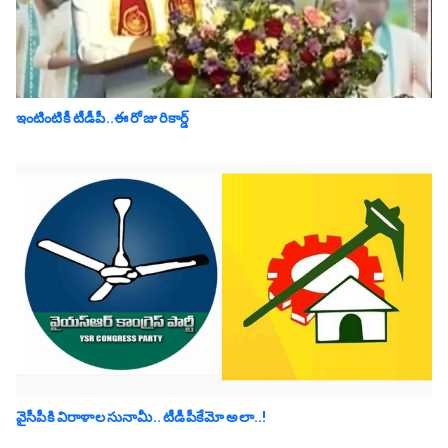
ఇంటింటికీ టీడీపీ..ఈ రోజు రికార్డ్
వైసీపీకి విరాళాల సునామీ.. టీడీపీకేమో అలా..!