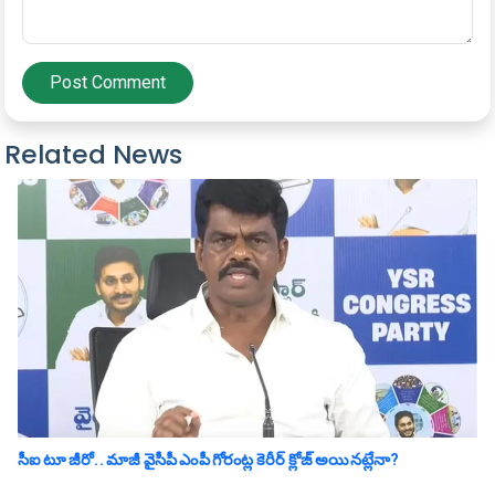
Post Comment
Related News
సీఐ టూ జీరో.. మాజీ వైసీపీ ఎంపీ గోరంట్ల కెరీర్ క్లోజ్ అయిన‌ట్లేనా?