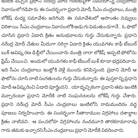
ఇంటికి వచ్చిన ప్రధాని నరేంద్ర మోదీ గంటకుపైగా సమయాన్ని చంద్రబాబు
నివాసంలో గ‌డిపారు. ఈ సందర్భంగా ప్రధాని మోదీ, సీఎం చంద్రబాబు, మంత్రి
లోకేష్ మధ్య సమావేశం జరిగింది. ఈ సమావేశంలో ఆసాంతం న‌వ్వులు
విరిశాయి. సీఎం చంద్రబాబు నివాసంలోకి అడుగు పెడుతుండగానే... ఓ ఫొటో
చూసిన ప్రధాని ఏడాది క్రితం అనుభవాలను గుర్తు చేసుకున్నారు. ప్రధాని
న‌రేంద్ర మోదీ చేతుల మీదుగా స‌రిగ్గా ఏడాది క్రితం యువ‌గ‌ళం కాఫీ టేబుల్
బుక్ ఆవిష్కరణ ఢిల్లీలో చేయించారు మంత్రి నారా లోకేష్‌. అప్పటి ఫోటోను
ఫ్రేమ్ చేయించి.. అందులో యువ‌గ‌ళం కాఫీ టేబుల్ బుక్ కూడా భద్రపరిచారు.
ఇది సీఎం చంద్రబాబు ఇంట్లోకి వెళ్లే ముందు క‌నిపిస్తుంది. ప్రధాని మోదీ ఆ
ఫొటోను చూసి నాటి సంగతులను గుర్తు చేసుకున్నారు. ఈ పుస్తకాన్ని ప్రధాని
మోదీ ఆవిష్కరించి ఏడాది పూర్తైందని... యాధృచ్చికంగా ప్రధాని తమ ఇంటికి
వ‌చ్చారంటూ ప్రధాని మోదీకి నాటి సంఘనటలను లోకేష్‌ గుర్తు చేశారు.
ప్రధాని న‌రేంద్ర మోదీ సీఎం చంద్రబాబు ఇంటిలోని రామమందిరం వద్ద
పూజ‌లు నిర్వహించారు. ఈ సంద‌ర్భంగా సీతారాముల విగ్రహాలు దశాబ్దాల
క్రితం నాటివని... ఆ పంచ‌లోహ విగ్రహాలను నంద‌మూరి తార‌క‌రామారావు
గారు త‌మ‌కు ఇచ్చార‌ని సీఎం చంద్రబాబు ప్రధాని మోదీకి వివ‌రించారు.