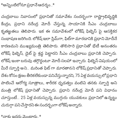
*అన్నింటిలోనూ ప్రధానే ఆదర్శం...*
చంద్రబాబు నివాసంలో ప్రధానితో సమావేశం సందర్భంగా రాష్ట్రాభివృద్ధికి
కేంద్రం, ప్రధాని నరేంద్ర మోదీ చేస్తున్న సాయానికి సీఎం చంద్రబాబు
కృతజ్ఞతలు తెలిపారు. ఇక ఈ సమావేశంలో లోకేష్ ఫిట్నెస్ పై ఆసక్తికర
సంభాషణ జరిగింది. లోకేష్ ఇలా స్లిమ్‌గా, ఫిట్‌గా మార‌డానికి ప్రధాని మోదీనే
కారణమని ముఖ్యమంత్రి తెలిపారు. తొలిసారి ప్రధానితో భేటీ అనంతరం
లోకేష్ ఫిట్నెస్, డైట్ పై శ్రద్ధ పెట్టారని సీఎం చంద్రబాబు ప్రధానికి చెప్పారు.
లోకేష్ ఇంకా బరువు త‌గ్గొద్దంటూ మోదీ స‌ల‌హా ఇచ్చారు. ఫిట్నెస్ విష‌యంలో
మీరే స్ఫూర్తి అని... మరింత ఫిట్ గా మారతానని లోకేష్ ప్రధానితో చెప్పారు.
దేశం కోసం క్షణం తీరిక‌లేకుండా ప‌నిచేస్తున్నార‌ని, 75 ఏళ్ల వయస్సులో ప్రధాని
పాటించే ఆరోగ్య సూత్రాలు, శారీర‌క ధృడ‌త్వం వంటివి తనకు స్ఫూర్తి అని
మంత్రి లోకేష్ ప్రధానితో చెప్పారు. ప్రధాని నరేంద్ర మోదీ పని విధానం
చూస్తుంటే... 25 ఏళ్ల వయస్సున్న ముగ్గురు యువ‌కులు ప్రధానిలో ఉన్నట్టు
చురుగ్గా పని చేస్తారని ఈ సందర్భంగా లోకేష్ అన్నారు.
*నాకు ఇద్దరు మెంటార్లు..*