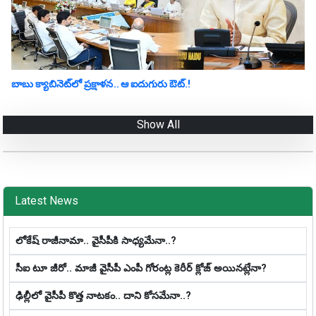
బాబు క్యాబినెట్‌లో ప్ర‌క్షాళ‌న‌.. ఆ ఐదుగురు ఔట్‌.!
Show All
Latest News
లోకేష్ రాజీనామా.. వైసీపీకి సాధ్య‌మేనా..?
సీఐ టూ జీరో.. మాజీ వైసీపీ ఎంపీ గోరంట్ల కెరీర్ క్లోజ్ అయిన‌ట్లేనా?
ఢిల్లీలో వైసీపీ కొత్త నాట‌కం.. దాని కోస‌మేనా..?