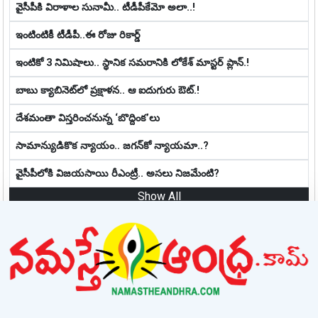
వైసీపీకి విరాళాల సునామీ.. టీడీపీకేమో అలా..!
ఇంటింటికీ టీడీపీ..ఈ రోజు రికార్డ్
ఇంటికో 3 నిమిషాలు.. స్థానిక స‌మ‌రానికి లోకేశ్ మాస్ట‌ర్ ప్లాన్‌.!
బాబు క్యాబినెట్‌లో ప్ర‌క్షాళ‌న‌.. ఆ ఐదుగురు ఔట్‌.!
దేశమంతా విస్తరించనున్న ‘బొద్దింక’లు
సామాన్యుడికొక న్యాయం.. జ‌గ‌న్‌కో న్యాయ‌మా..?
వైసీపీలోకి విజయసాయి రీఎంట్రీ.. అసలు నిజమేంటి?
Show All