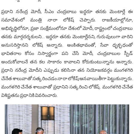
ప్రధాని న‌రేంద్ర మోదీ, సీఎం చంద్రబాబు ఇద్దరూ త‌న‌కు మెంటార్లే ఈ
సమావేశంలో మంత్రి నారా లోకేష్ చెప్పారు. రాజ‌కీయాల్లోనూ,
అభివృద్ధిలోనూ, ప్రజా సంక్షేమంలోనూ దేశంలో మోదీ, రాష్ట్రంలో చంద్రబాబు
త‌న‌కు మార్గదర్శకులని... ఇద్దరూ త‌న‌కు మెంటార్లేన‌ని, గురువులుగా వారిని
అనుస‌రిస్తాన‌ని లోకేష్ అన్నారు. అంకిత‌భావంతో, సేవా ధృక్ఫధంతో
భావిత‌రాల కోసం నిస్వార్థంగా ప‌ని చేసే మోదీ, చంద్రబాబుల స్పీడ్
అందుకోవాల‌నే త‌న క‌ల సాకారం కావాల‌ని కోరుకుంటున్నాను అన్నారు.
ప్రధాని న‌రేంద్ర మోదీని ఎప్పుడు క‌లిసినా త‌న నియోజ‌క‌వ‌ర్గం మంగ‌ళ‌గిరి
చేనేత శాలువాతో సత్కరించడం నారా లోకేష్ ఆనవాయితీగా పెట్టుకున్నారు.
మంగ‌ళ‌గిరి చేనేత శాలువాతో ప్రధానిని సత్కరించి లోకేష్‌.. మంగ‌ళ‌గిరి చేనేత
విశిష్టతను ప్రధానికి వివ‌రించారు.