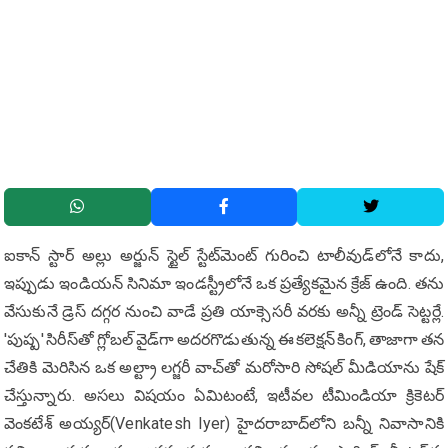
ఐకాన్ స్టార్ అల్లు అర్జున్ స్టైల్ స్టేట్‌మెంట్ గురించి టాలీవుడ్‌లోనే కాదు,
ఇప్పుడు ఇండియన్ సినిమా ఇండస్ట్రీలోనే ఒక ప్రత్యేకమైన క్రేజ్ ఉంది. తను
వేసుకునే డ్రెస్ దగ్గర నుంచి వాడే ప్రతి యాక్సెసరీ వరకు అన్నీ ట్రెండ్ సెట్టర్లే.
'పుష్ప' సిరీస్‌తో గ్లోబల్ వైడ్‌గా అదరగొడుతున్న ఈ కలెక్షన్ కింగ్, తాజాగా తన
చేతికి మెరిసిన ఒక అల్ట్రా లగ్జరీ వాచ్‌తో మరోసారి సోషల్ మీడియాను షేక్
చేస్తున్నారు. అసలు విషయం ఏమిటంటే, ఇటీవల టీమిండియా క్రికెటర్
వెంకటేశ్ అయ్యర్(Venkatesh Iyer) హైదరాబాద్‌లోని బన్నీ నివాసానికి