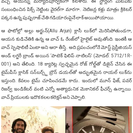
వచ్చి ఆయన్ను మర్యాదపూర్వకంగా కలిశారు. ఈ స్టార్లింగ్ మీటప్‌కు
సంబంధించిన పిక్స్ నెట్టింట వైరల్‌గా మారగా.. నెటిజన్ల కళ్లు మాత్రం క్రికెటర్
పక్కన ఉన్న పుష్పరాజ్ చేతి గడియారంపైనే లాక్ అయిపోయాయి.
ఆ ఫొటోల్లో అల్లు అర్జున్(Allu Arjun) క్లాసీ లుక్‌లో మెరిసిపోతుండగా,
ఆయన కుడిచేతికి ఉన్న ఆ వాచ్ ఓ రేంజ్‌లో హైలైట్ అవుతోంది. ఇంతకీ ఆ
వాచ్ స్పెషాలిటీ ఏంటా అని ఆరా తీస్తే.. అది ప్రపంచంలోనే మోస్ట్ ప్రెస్టీజియస్
అండ్ లగ్జరీ బ్రాండ్ అయిన ‘పాటెక్ ఫిలిప్ నాటిలస్’ (మోడల్: 5712/1R-
001) అని తేలింది. 18 క్యారెట్ల స్వచ్ఛమైన రోజ్ గోల్డ్‌తో డిజైన్ చేసిన ఈ
టైమ్‌పీస్ క్లాసిక్ సన్‌బర్స్ట్ బ్రౌన్ డయల్‌తో అద్భుతమైన రాయల్ లుక్‌ను
ఇస్తుంది. కేవలం టైమ్ చూపించడమే కాదు.. ఇందులో మూన్ ఫేజ్, పవర్
రిజర్వ్ ఇండికేటర్ వంటి ఎన్నో అత్యాధునిక మెకానికల్ ఫీచర్స్ ఉన్నాయి.
వాచ్ ప్రియులకు ఇదొక కలల కలెక్షన్ అని చెప్పాలి.