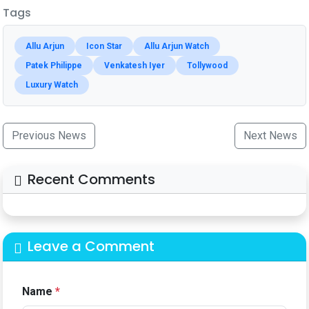
Tags
Allu Arjun
Icon Star
Allu Arjun Watch
Patek Philippe
Venkatesh Iyer
Tollywood
Luxury Watch
Previous News
Next News
Recent Comments
Leave a Comment
Name
*