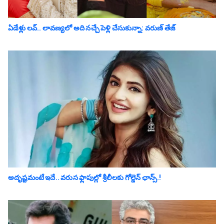
ఏడేళ్లు ల‌వ్‌.. లావ‌ణ్య‌లో అది న‌చ్చే పెళ్లి చేసుకున్నా: వ‌రుణ్ తేజ్‌
అదృష్టమంటే ఇదే.. వ‌రుస ఫ్లాపుల్లో శ్రీ‌లీల‌కు గోల్డెన్ ఛాన్స్‌.!