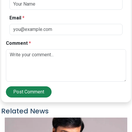
Email
*
Comment
*
Post Comment
Related News