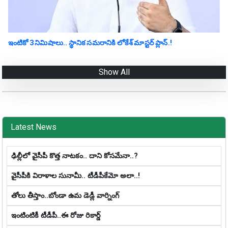
ఇంటికో 3 నిమిషాలు.. స్థానిక స‌మ‌రానికి లోకేశ్ మాస్ట‌ర్ ప్లాన్‌.!
Show All
Latest News
ఢిల్లీలో వైసీపీ కొత్త నాట‌కం.. దాని కోస‌మేనా..?
వైసీపీకి విరాళాల సునామీ.. టీడీపీకేమో అలా..!
తోలు తీస్తాం..బోండా ఉమ డెడ్లీ వార్నింగ్
ఇంటింటికీ టీడీపీ..ఈ రోజు రికార్డ్