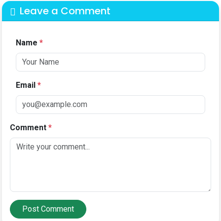
Leave a Comment
Name
*
Email
*
Comment
*
Post Comment