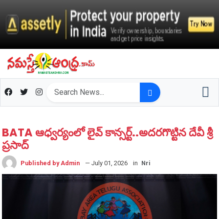
BATA ఆధ్వర్యంలో లైవ్ కాన్సర్ట్..అదరగొట్టిన దేవీ శ్రీ
ప్రసాద్
Published by Admin
— July 01, 2026
in
Nri