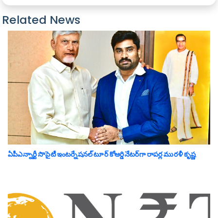
Related News
ఏపీఎన్నార్టీ సొసైటీ ఇంటర్నేషనల్ టూర్ కోఆర్డినేటర్‌గా రాపర్ల మురళీ కృష్ణ