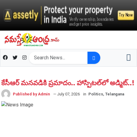
కేసీఆర్ మ‌న‌వ‌డికి ప్రమాదం.. హాస్పిటల్‌లో అడ్మిట్‌..!
Published by Admin
— July 07, 2026
in
Politics, Telangana