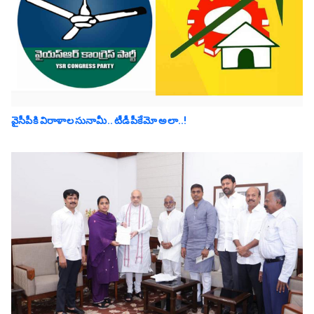
వైసీపీకి విరాళాల సునామీ.. టీడీపీకేమో అలా..!