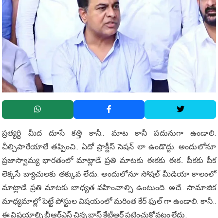
ప్రత్యర్థి మీద దూసే కత్తి కానీ.. మాట కానీ పదునుగా ఉండాలి.
చీల్చిపారేయాలే తప్పించి.. ఏదో ప్రాక్టీస్ సెషన్ లా ఉండొద్దు. అందులోనూ
ప్రజాస్వామ్య భారతంలో మాట్లాడే ప్రతి మాటకు ఈకకు ఈక.. పీకకు పీక
లెక్కసే బ్యాచులకు తక్కువ లేదు. అందులోనూ సోషల్ మీడియా కాలంలో
మాట్లాడే ప్రతి మాటకు బాధ్యత వహించాల్సి ఉంటుంది. అదే.. సామాజిక
మాధ్యమాల్లో పెట్టే పోస్టుల విషయంలో మరింత కేర్ ఫుల్ గా ఉండాలి. కానీ..
ఈ విషయాల్ని బీఆర్ఎస్ చిన్న బాస్ కేటీఆర్ పట్టించుకోవటం లేదు.