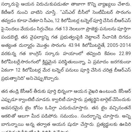
సర్కారుపై ఆయన విరుచుకుపడుతూ తాజాగా కొన్ని వ్యాఖ్యలు చేశారు.
కేటీఆర్ నుంచి వాటిని చూస్తే.. ‘‘ఎస్ఎల్ బీసీలో సెంటీమీటర్ సొరంగం
తవ్వడం కూడా చేతకాని సీఎం, 12 కిలోమీటర్ల టన్నెల్ పూర్తి చేసిన బీఆర్ఎస్
పై నిందలు వేయడం సిగ్గుచేటు. గత 13 నెలలుగా ప్రాజెక్టు పనులను పూర్తిగా
పండబెట్టి, తన వైఫల్యాన్ని గత ప్రభుత్వంపైకి నెట్టాలనే నీచానికి దిగడం
అత్యంత దుర్మార్గం మొత్తం సొరంగం 43.94 కిలోమీటర్లైతే, 2005-2014
వరకున్న గత కాంగ్రెస్ సర్కారు హయాంలో తవ్వింది కేవలం 22.89
కిలోమీటర్లే.సొరంగంలో క్లిష్టమైన పరిస్థితులున్నా, ఏ ప్రమాదం జరగకుండా
ఏకంగా 12 కిలోమీటర్ల మేర టన్నెల్ పనులు పూర్తి చేసిన చరిత్ర బీఆర్ఎస్
ప్రభుత్వానిది’’ అని చెప్పుకొచ్చారు.
తన తండ్రి కేసీఆర్ తీరుకు పూర్తి భిన్నంగా ఆయన వైఖరి ఉంటుంది. కేసీఆర్
ఎప్పుడూ క్వాంటిటీ చూడరు. క్వాలిటీ చూస్తారు. ప్రత్యర్థిని టార్గెట్ చేసేందుకు
అవసరమైన టైం కోసం ఓపిగ్గా ఎదురుచూస్తారు. తన టైం వచ్చినంతనే
ఆకలితో ఆబగా మీద పడిపోరు. సమయం.. సందర్భాన్ని చూస్తారు. అన్ని
బాగున్నాయి అన్న తర్వాత ఆయన షురూ చేస్తారు. ప్రత్యర్థులకు ఊపిరి