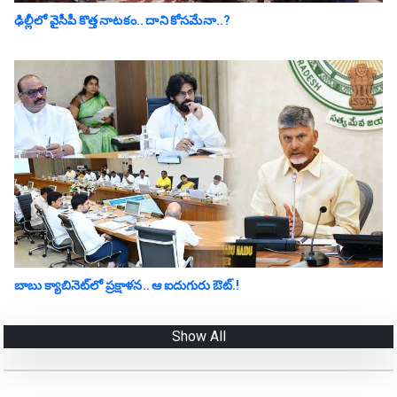
ఢిల్లీలో వైసీపీ కొత్త నాట‌కం.. దాని కోస‌మేనా..?
బాబు క్యాబినెట్‌లో ప్ర‌క్షాళ‌న‌.. ఆ ఐదుగురు ఔట్‌.!
Show All