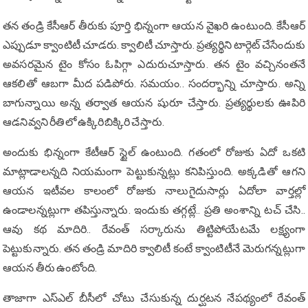
తన తండ్రి కేసీఆర్ తీరుకు పూర్తి భిన్నంగా ఆయన వైఖరి ఉంటుంది. కేసీఆర్
ఎప్పుడూ క్వాంటిటీ చూడరు. క్వాలిటీ చూస్తారు. ప్రత్యర్థిని టార్గెట్ చేసేందుకు
అవసరమైన టైం కోసం ఓపిగ్గా ఎదురుచూస్తారు. తన టైం వచ్చినంతనే
ఆకలితో ఆబగా మీద పడిపోరు. సమయం.. సందర్భాన్ని చూస్తారు. అన్ని
బాగున్నాయి అన్న తర్వాత ఆయన షురూ చేస్తారు. ప్రత్యర్థులకు ఊపిరి
ఆడనివ్వని రీతిలో ఉక్కిరిబిక్కిరి చేస్తారు.
అందుకు భిన్నంగా కేటీఆర్ స్టైల్ ఉంటుంది. గతంలో రోజుకు ఏదో ఒకటి
మాట్లాడాలన్నది నియమంగా పెట్టుకున్నట్లు కనిపిస్తుంది. అక్కడితో ఆగని
ఆయన ఇటీవల కాలంలో రోజుకు నాలుగైదుసార్లు ఏదోలా వార్తల్లో
ఉండాలన్నట్లుగా తపిస్తున్నారు. ఇందుకు తగ్గట్లే.. ప్రతి అంశాన్ని టచ్ చేసి..
ఆవు కథ మాదిరి.. రేవంత్ సర్కారును తిట్టిపోయేటమే లక్ష్యంగా
పెట్టుకున్నారు. తన తండ్రి మాదిరి క్వాలిటీ కంటే క్వాంటిటీనే మెరుగన్నట్లుగా
ఆయన తీరు ఉంటోంది.
తాజాగా ఎస్ఎల్ బీసీలో చోటు చేసుకున్న దుర్ఘటన నేపథ్యంలో రేవంత్