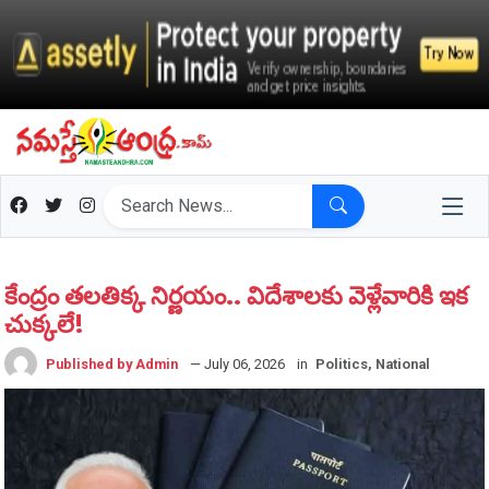
కేంద్రం తలతిక్క నిర్ణయం.. విదేశాలకు వెళ్లేవారికి ఇక
చుక్కలే!
Published by Admin
— July 06, 2026
in
Politics, National