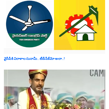
వైసీపీకి విరాళాల సునామీ.. టీడీపీకేమో అలా..!