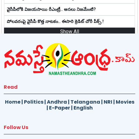
వైసీపీలోకి విజయసాయి రీఎంట్రీ.. అసలు నిజమేంటి?
పోలవరంపై వైసీపీ కొత్త నాట‌కం.. ఈసారి క్రెడిట్ చోరీ పీక్స్.!
Show All
Read
Home
|
Politics
|
Andhra
|
Telangana
|
NRI
|
Movies
|
E-Paper
|
English
Follow Us