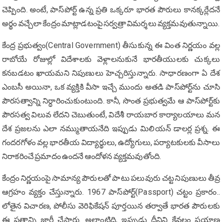
చెప్పింది. అంటే, పాస్‌పోర్ట్ ఉన్న ప్రతి ఒక్కరూ భారత పౌరులు కానక్కర్లేదనే
అర్థం వచ్చేలా కేంద్రం మాట్లాడటంపై సర్వత్రా విమర్శలు వ్యక్తమవుతున్నాయి.
కేంద్ర ప్రభుత్వం(Central Government) తీసుకున్న ఈ వింత‌ నిర్ణయం వల్ల
రాబోయే రోజుల్లో విదేశాలకు వెళ్లాలనుకునే భారతీయులకు చుక్కలు
కనబడటం ఖాయమని నిపుణులు హెచ్చరిస్తున్నారు. సాధారణంగా ఏ దేశ
ఎంబసీ అయినా, ఒక వ్యక్తికి వీసా ఇచ్చే ముందు అతడి పాస్‌పోర్ట్‌ను చూసి
పౌరసత్వాన్ని నిర్ధారించుకుంటుంది. కానీ, సొంత ప్రభుత్వమే ఆ పాస్‌పోర్ట్‌కు
పౌరసత్వ విలువ లేదని చెబుతుంటే, విదేశీ రాయబార కార్యాలయాలు మన
దేశ ప్రజలను ఎలా నమ్ముతాయనేది ఇప్పుడు మిలియన్ డాలర్ల ప్రశ్న. ఈ
గందరగోళం వల్ల భారతీయ విద్యార్థులు, ఉద్యోగులు, పర్యాటకులకు వీసాలు
నిరాకరించే ప్రమాదం ఉందనే ఆందోళన వ్యక్తమవుతోంది.
కేంద్రం నిర్ణయంపై సామాన్య పౌరులతో పాటు పలువురు చట్ట నిపుణులు తీవ్ర
ఆగ్రహం వ్యక్తం చేస్తున్నారు. 1967 పాస్‌పోర్ట్(Passport) చట్టం ప్రకారం..
లోతైన విచారణ, పోలీసు వెరిఫికేషన్ పూర్తయిన తర్వాతే భారత పౌరులకు
ఈ పత్రాన్ని జారీ చేస్తారు. అలాంటిది, ఇప్పుడు దీనిని కేవలం ప్రయాణ