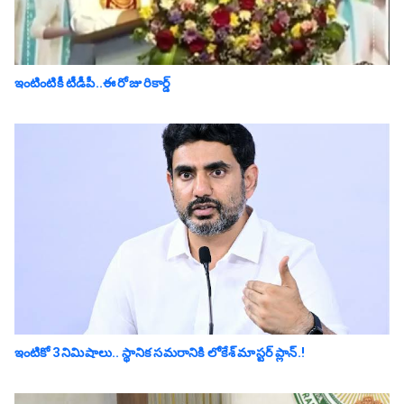
ఇంటింటికీ టీడీపీ..ఈ రోజు రికార్డ్
ఇంటికో 3 నిమిషాలు.. స్థానిక స‌మ‌రానికి లోకేశ్ మాస్ట‌ర్ ప్లాన్‌.!