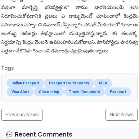
పత్రంగా మార్చేస్తే, భవిష్యత్తులో తాము భారతీయులమే అని
నిరూపించుకోవడానికి ప్రజలు ఏ డాక్యుమెంట్ చూపించాలో కేంద్రమే
సమాధానం చెప్పాలని డిమాండ్ చేస్తున్నారు. సోషల్ మీడియాలో కూడా ఈ
అంశంపై నెటిజన్లు తీవ్రస్థాయిలో దుమ్మెత్తిపోస్తున్నారు. ఈ తలతిక్క
నిర్ణయాన్ని కేంద్రం వెంటనే ఉపసంహరించుకోవాలని, పాస్‌పోర్ట్‌ను పౌరసత్వ
పత్రంగానే కొనసాగించాలని డిమాండ్లు వ్యక్తమవుతున్నాయి.
Tags
Indian Passport
Passport Controversy
MEA
Visa Alert
Citizenship
Travel Document
Passport
Previous News
Next News
Recent Comments