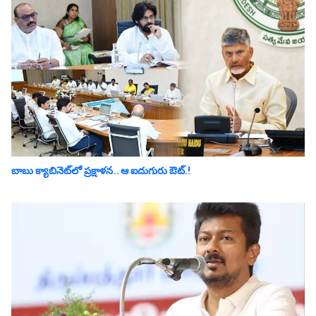
బాబు క్యాబినెట్‌లో ప్ర‌క్షాళ‌న‌.. ఆ ఐదుగురు ఔట్‌.!