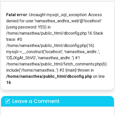
Fatal error
: Uncaught mysqli_sql_exception: Access
denied for user 'namasthea_andhra_web'@'localhost'
(using password: YES) in
/home/namasthea/public_html/dbconfig.php:16 Stack
trace: #0
/home/namasthea/public_html/dbconfig.php(16):
mysqli->__construct('localhost', 'namasthea_andhr...',
'O$JXgAt_ShVG', 'namasthea_andhr...') #1
/home/namasthea/public_html/fetch_comments.php(6):
include('/home/namasthea...') #2 {main} thrown in
/home/namasthea/public_html/dbconfig.php
on line
16
Leave a Comment