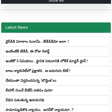
Show All
Latest News
వైసీపీకి విరాళాల సునామీ.. టీడీపీకేమో అలా..!
ఇంటింటికీ టీడీపీ..ఈ రోజు రికార్డ్
ఇంటికో 3 నిమిషాలు.. స్థానిక స‌మ‌రానికి లోకేశ్ మాస్ట‌ర్ ప్లాన్‌.!
బాబు క్యాబినెట్‌లో ప్ర‌క్షాళ‌న‌.. ఆ ఐదుగురు ఔట్‌.!
దేశమంతా విస్తరించనున్న ‘బొద్దింక’లు
బీహార్ నుంచే బీజేపీ పతనం షురూ
వీధిన పడుతున్న ఉదయనిధి
సామాన్యుడికొక న్యాయం.. జ‌గ‌న్‌కో న్యాయ‌మా..?