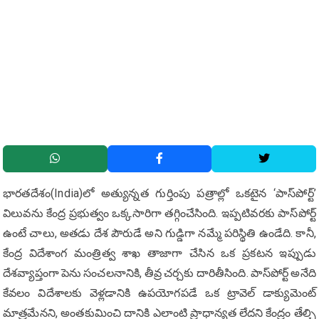
భారతదేశం(India)లో అత్యున్నత గుర్తింపు పత్రాల్లో ఒకటైన ‘పాస్‌పోర్ట్’
విలువను కేంద్ర ప్రభుత్వం ఒక్కసారిగా తగ్గించేసింది. ఇప్పటివరకు పాస్‌పోర్ట్
ఉంటే చాలు, అతడు దేశ పౌరుడే అని గుడ్డిగా నమ్మే పరిస్థితి ఉండేది. కానీ,
కేంద్ర విదేశాంగ మంత్రిత్వ శాఖ తాజాగా చేసిన ఒక ప్రకటన ఇప్పుడు
దేశవ్యాప్తంగా పెను సంచలనానికి, తీవ్ర చర్చకు దారితీసింది. పాస్‌పోర్ట్ అనేది
కేవలం విదేశాలకు వెళ్లడానికి ఉపయోగపడే ఒక ట్రావెల్ డాక్యుమెంట్
మాత్రమేనని, అంతకుమించి దానికి ఎలాంటి ప్రాధాన్యత లేదని కేంద్రం తేల్చి