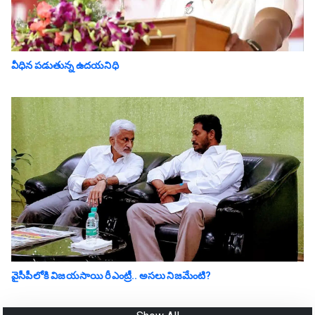
వీధిన పడుతున్న ఉదయనిధి
వైసీపీలోకి విజయసాయి రీఎంట్రీ.. అసలు నిజమేంటి?