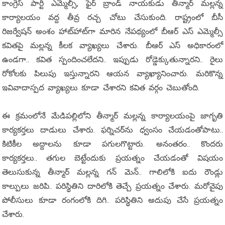
కాంగ్రెస్ పార్టీ ఎమ్మెల్సీ, ఫైర్ బ్రాండ్ నాయ‌కుడు తీన్మార్ మ‌ల్ల‌న్న
కార్యాల‌యం వ‌ద్ద తీవ్ర ర‌చ్చ చోటు చేసుకుంది. రాష్ట్రంలో బీసీ
రిజ‌ర్వేష‌న్ అంశం హాట్‌హాట్‌గా మారిన నేప‌థ్యంలో బీఆర్ ఎస్ ఎమ్మెల్సీ
క‌విత‌పై మ‌ల్ల‌న్న కీల‌క వ్యాఖ్య‌లు చేశారు. బీఆర్ ఎస్ అధికారంలో
ఉండ‌గా.. క‌విత స్పందించ‌లేద‌ని.. ఇప్పుడు రోడ్డెక్కుతున్నార‌ని.. రైలు
రోకోల‌కు పిలుపు ఇస్తున్నార‌ని ఆయ‌న వ్యాఖ్యానించారు. మ‌రికొన్న
ఇవివాదాస్ప‌ద వ్యాఖ్య‌లు కూడా చేశార‌ని క‌విత వ‌ర్గం చెబుతోంది.
ఈ క్ర‌మంలోనే మేడిప‌ల్లిలోని తీన్మార్ మ‌ల్ల‌న్న కార్యాల‌యంపై జాగృతి
కార్య‌క‌ర్త‌లు దాడులు చేశారు. ఫ‌ర్నిచ‌ర్‌ను ధ్వంసం చేయ‌డంతోపాటు..
కిటికీల అద్దాల‌ను కూడా ప‌గులగొట్టారు. అనంత‌రం.. కొంద‌రు
కార్య‌క‌ర్త‌లు.. త‌గుల బెట్టేందుకు ప్ర‌య‌త్నం చేయ‌డంతో విష‌యం
తెలుసుకున్న తీన్మార్ మ‌ల్ల‌న్న గ‌న్ మెన్‌.. గాలిలోకి ఐదు రౌండ్లు
కాల్పులు జ‌రిపి.. ప‌రిస్థితిని దారిలోకి తెచ్చే ప్ర‌య‌త్నం చేశారు. మ‌రోవైపు
పోలీసులు కూడా రంగంలోకి దిగి.. ప‌రిస్థితిని అదుపు చేసే ప్ర‌య‌త్నం
చేశారు.