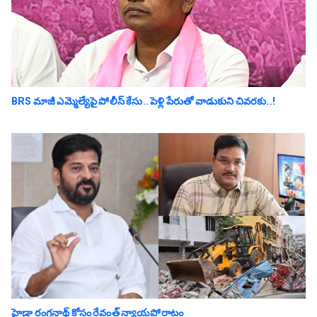
BRS మాజీ ఎమ్మెల్యేపై పోలీస్ కేసు.. పెళ్లి పేరుతో వాడుకుని చివ‌ర‌కు..!
హైడ్రా రంగనాథ్ కోసం రేవంత్ న్యాయపోరాటం