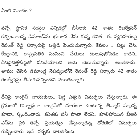
ఏంటి వివాదం..?
వ‌చ్చే స్థానిక సంస్థ‌ల ఎన్నిక‌ల్లో బీసీల‌కు 42 శాతం రిజ‌ర్వేష‌న్
క‌ల్పించాల‌న్న డిమాండ్‌ను భుజాన వేసు కున్న క‌విత‌.. ఈ వ్య‌వ‌హారంపై
రేవంత్ రెడ్డి స‌ర్కారుపై ఒత్తిడి పెంచుతున్నారు. కేవ‌లం .. బిల్లు చేసి,
కేంద్రానికి, రాష్ట్ర‌ప‌తికి పంపించి చేతులు దులుపుకోవ‌డం కాద‌ని..
దీనిపైచిత్త‌శుద్ధితో ప‌నిచేయాల‌ని ఆమె చెబుతున్నారు. అంతేకాదు..
తాము చేసిన డిమాండ్ల నేప‌థ్యంలోనే రేవంత్ రెడ్డి స‌ర్కారు 42 శాతం
రిజ‌ర్వేష‌న్లు తీసుకువ‌చ్చింద‌ని చెబుతున్నారు.
దీనిపై కాంగ్రెస్ నాయ‌కులు.. పెద్ద ఎత్తున విమ‌ర్శ‌లు చేస్తున్నారు. ఈ
క్ర‌మంలో కొన్నాళ్లుగా కాంగ్రెస్‌తో దూరంగా ఉంటున్న తీన్మార్ మ‌ల్ల‌న్న
కూడా.. స్పందించారు. క‌విత‌కు ప‌నీ పాటా లేద‌ని.. కూలిపోయిన బీఆర్
ఎస్‌ను పైకి తెచ్చే ప్ర‌య‌త్నం చేస్తున్నార‌న్న ధోర‌ణిలో విమ‌ర్శ‌లు
గుప్పించారు. ఇదే.. ర‌చ్చ‌కు దారితీసింది.