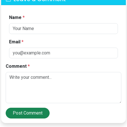
Name
*
Email
*
Comment
*
Post Comment