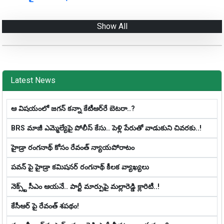
Show All
Latest News
ఆ విష‌యంలో జ‌గ‌న్ క‌న్నా కేటీఆర్‌రే బెట‌రా..?
BRS మాజీ ఎమ్మెల్యేపై పోలీస్ కేసు.. పెళ్లి పేరుతో వాడుకుని చివ‌ర‌కు..!
హైడ్రా రంగనాథ్ కోసం రేవంత్ న్యాయపోరాటం
పవన్ పై హైడ్రా కమిషనర్ రంగనాథ్ కీలక వ్యాఖ్యలు
నెక్స్ట్ సీఎం ఆయనే.. పార్టీ మార్పుపై మ‌ల్లారెడ్డి క్లారిటీ..!
కేసీఆర్ పై రేవంత్ శపథం!