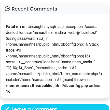
Recent Comments
Fatal error
: Uncaught mysqli_sql_exception: Access
denied for user 'namasthea_andhra_web'@'localhost'
(using password: YES) in
/home/namasthea/public_html/dbconfig.php:16 Stack
trace: #0
/home/namasthea/public_html/dbconfig.php(16):
mysqli->__construct('localhost', 'namasthea_andhr...',
'O$JXgAt_ShVG', 'namasthea_andhr...') #1
/home/namasthea/public_html/fetch_comments.php(6):
include('/home/namasthea...') #2 {main} thrown in
/home/namasthea/public_html/dbconfig.php
on line
16
Leave a Comment