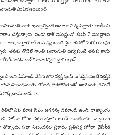
ంతి బహుమతి ఇవ్వాలి. రాజకీయ ఒత్తిళ్లు, లాబీయింగ్ లేకుండా
బహుమతి ఎంపిక ఉంటుంది.
ంతి బహుమతి నాకు ఇవ్వాల్సిందే అంటూ చిన్న పిల్లాడు లాలీపప్
రాం చేస్తున్నారు. ఇండో పాక్ యుద్ధంతో కలిపి 7 యుద్ధాలు
జాగా గాజా, ఇజ్రాయెల్ ల మధ్య శాంతి ప్రణాళికతో మరో యుద్ధం
్నారు. తనకు నోబెల్ శాంతి బహుమతి ఇవ్వకుంటే తనకు కాదు
ల్ సెంటిమెంట్ కూడా రెచ్చగొట్టారు ట్రంప్.
ని డిమాండ్ చేసిన తొలి వ్యక్తి ట్రంప్. ఐన్‌స్టీన్‌ వంటి వ్యక్తికే
ా నియమనిబంధనలకు లోబడి లేకపోవడంతో ఆయనకు కమిటీ
రంప్ గొప్పవాడు కాదుగా.
ని రీతిలో ఏపీ మాజీ సీఎం జగనన్న డిమాండ్ ఉంది. రాజ్యాంగం
కుడి హోదా కోసం పట్టుబట్టారు జగన్. అంతేకాదు, న్యాయం
క్కారు. సభా నిబంధనల ప్రకారం ప్రతిపక్ష హోదా వైసీపీకి