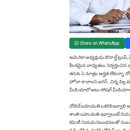
Share on WhatsApp
అమెరికా అధ్యక్షుడు డొనాల్డ్ ట్ర
కీలకమైన బాధ్యతలు నిర్వర్తించిన 
తనకు ఏ మాత్రం అర్హత లేకున్నా నోబ
హోదా కావాలని జగన్...చిన్న పిల్ల మాద
మీడియాలో అటు సోషల్ మీడియాలో 
నోబెల్ బహుమతి ఒకరికి ఇవ్వాలి అం
శాంతి బహుమతి ఇవ్వాలంటే నియమనిబ
కమిటీ నియమనిబంధనలతో సంబంధం ల