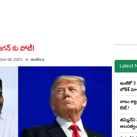
గన్ కు పోటీ!
ber 06, 2025
in
Andhra
Latest 
ఇంటికో 3 
లోకేశ్ మాస్ట
బాబు క్యాబ
ఔట్‌.!
తమ్మినేని
అలసత్వ