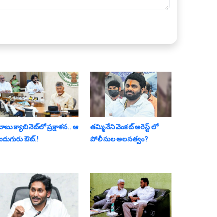
ాబు క్యాబినెట్‌లో ప్ర‌క్షాళ‌న‌.. ఆ
తమ్మినేని వెంకట్ అరెస్ట్ లో
ఐదుగురు ఔట్‌.!
పోలీసుల అలసత్వం?