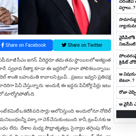
చిరంజీవి 
పగ్గాలు..?
సామాన్యుడ
న్యాయ‌మా
వైసీపీలో
నిజమేంటి
Share on Facebook
Share on Twitter
పోలవరంపై 
ంప్, ఏపీ మాజీ సీఎం జగన్..వీరిద్దరూ తమ తమ స్థాయిలలో అత్యంత
క్రెడిట్ చోరీ
వారే. స్వభావ రీత్యా కూడా ఈ ఇద్దరిలో చాలా పోలికలున్నాయి.
ఆ విష‌యంలో
ెల్ శాంతి బహుమతి కావాలని ట్రంప్....ప్రజలు ఇవ్వని ప్రతిపక్ష
బెట‌రా..?
ిరిగా పేచీ చేస్తున్నారు. అందుకే, ఈ ఇద్దరు పేచీకోర్ల పేర్లు ఇటు
రోజా చెప్
మార్మోగిపోతోంది.
ఆ వైసీపీ ఎమ
టే కమిటీ ఒకటికి పది సార్లు ఆలోచిస్తుంది. అందులోనూ నోబెల్
ంధలన్నీ పక్కాగా చెక్ చేసుకుంటుంది. కానీ, ట్రంప్ నకు ఆ
ేదు. దేశాల మధ్య సౌభ్రాతృత్వం, సైన్యాల తగ్గింపు కోసం