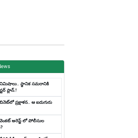
News
నిమిషాలు.. స్థానిక స‌మ‌రానికి
‌ర్ ప్లాన్‌.!
ినెట్‌లో ప్ర‌క్షాళ‌న‌.. ఆ ఐదుగురు
 వెంకట్ అరెస్ట్ లో పోలీసుల
ం?