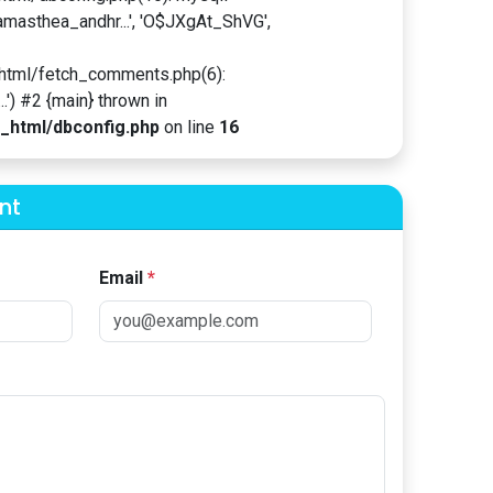
namasthea_andhr...', 'O$JXgAt_ShVG',
html/fetch_comments.php(6):
') #2 {main} thrown in
_html/dbconfig.php
on line
16
nt
Email
*