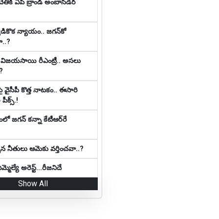
చేతికి ఏపీ బ్రాండ్ అంబాసిడర్
ికొక న్యాయం.. జ‌గ‌న్‌కో
..?
కి విజయసాయి రీఎంట్రీ.. అసలు
?
వైసీపీ కొత్త నాట‌కం.. ఈసారి
 పీక్స్.!
 జ‌గ‌న్ క‌న్నా కేటీఆర్‌రే
పిన నీతులు ఆమెకు వ‌ర్తించ‌వా..?
్మెల్యే అరెస్ట్...రీజనిదే
Show All