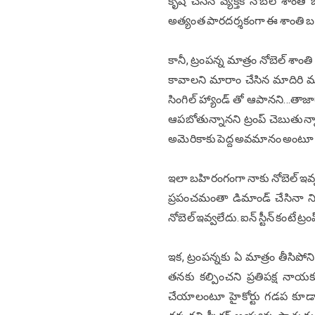
కృషి చేసిన వ్యక్తికి నోబెల్ శా
అత్యంత పారదర్శకంగా ఈ శాంతి 
కానీ, ట్రంపన్న మాత్రం నోబెల్ శా
కావాలని మారాం చేసిన మాదిరి మా
సింగిల్ హ్యాండ్ తో ఆపానని...తా
ఆపబోతున్నానని ట్రంప్ చెబుతున
అమెరికాకు పెద్ద అవమానం అంటూ లోక
ఇలా బహిరంగంగా నాకు నోబెల్ ఇవ్వండి అ
ప్రపంచమంతా డిమాండ్ చేసిన
నోబెల్ ఇవ్వలేదు. ఐన్ స్టీన్ కంటే ట్
ఇక, ట్రంపన్నకు ఏ మాత్రం తీసిపో
తనకు కల్పించని ప్రతిపక్ష నాయ
చేయాలంటూ హైకోర్టు గడప కూడా తొ