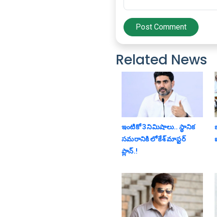
Post Comment
Related News
ఇంటికో 3 నిమిషాలు.. స్థానిక
బ
స‌మ‌రానికి లోకేశ్ మాస్ట‌ర్
ప్లాన్‌.!