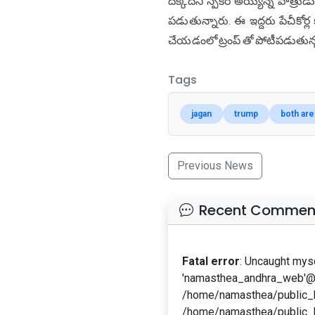
దక్కదని స్పీకర్ అయ్యన్న పాత్రు
పడుతున్నారు. ఈ ఇద్దరు పేచీకోర్ల
చేయడంలో ట్రంప్ తో పోటీపడుతున్న 
Tags
jagan
trump
both ar
Previous News
Recent Commen
Fatal error
: Uncaught mys
'namasthea_andhra_web'@'l
/home/namasthea/public_ht
/home/namasthea/public_h