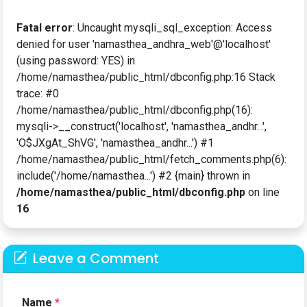
Fatal error
: Uncaught mysqli_sql_exception: Access
denied for user 'namasthea_andhra_web'@'localhost'
(using password: YES) in
/home/namasthea/public_html/dbconfig.php:16 Stack
trace: #0
/home/namasthea/public_html/dbconfig.php(16):
mysqli->__construct('localhost', 'namasthea_andhr...',
'O$JXgAt_ShVG', 'namasthea_andhr...') #1
/home/namasthea/public_html/fetch_comments.php(6):
include('/home/namasthea...') #2 {main} thrown in
/home/namasthea/public_html/dbconfig.php
on line
16
Leave a Comment
Name
*