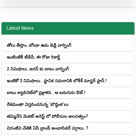
Latest News
తోలు తీస్తాం..బోండా ఉమ డెడ్లీ వార్నింగ్
ఇంటింటికీ టీడీపీ..ఈ రోజు రికార్డ్
2 నిమిషాలు..జగన్ కు బాబు వార్నింగ్
ఇంటికో 3 నిమిషాలు.. స్థానిక స‌మ‌రానికి లోకేశ్ మాస్ట‌ర్ ప్లాన్‌.!
బాబు క్యాబినెట్‌లో ప్ర‌క్షాళ‌న‌.. ఆ ఐదుగురు ఔట్‌.!
దేశమంతా విస్తరించనున్న ‘బొద్దింక’లు
తమ్మినేని వెంకట్ అరెస్ట్ లో పోలీసుల అలసత్వం?
చిరంజీవి చేతికి ఏపీ బ్రాండ్ అంబాసిడర్ పగ్గాలు..?