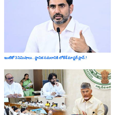
ఇంటికో 3 నిమిషాలు.. స్థానిక స‌మ‌రానికి లోకేశ్ మాస్ట‌ర్ ప్లాన్‌.!