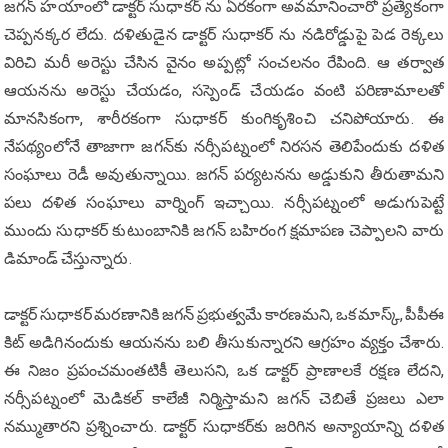
జగన్ హయాంలో డాక్టర్ సుధాకర్ ను ఏరకంగా అవమానించారో ప్రత్యేకంగా
చెప్పనక్కర లేదు. దళితుడైన డాక్టర్ సుధాకర్ ను నడిరోడ్డుపై పెడ రెక్కలు
విరిచి మరీ అరెస్టు చేసిన వైనం అప్పట్లో సంచలనం రేపింది. ఆ తర్వాత
ఆయనను అరెస్టు చేయడం, సస్పెండ్ చేయడం వంటి పరిణామాలతో
మానసికంగా, శారీరకంగా సుధాకర్ కుంగికృశించి చనిపోయారు. ఈ
నేపథ్యంలోనే తాజాగా జగన్‌కు నర్సీపట్నంలో నిరసన తెలిపేందుకు దళిత
సంఘాలు రెడీ అవుతున్నాయి. జగన్ పర్యటనను అడ్డుకుని తీరుతామని
పలు దళిత సంఘాలు వార్నింగ్ ఇచ్చాయి. నర్సీపట్నంలో అడుగుపెట్టే
ముందు సుధాకర్ కుటుంబానికి జగన్ బహిరంగ క్షమాపణ చెప్పాలని వారు
డిమాండ్ చేస్తున్నారు.
డాక్టర్ సుధాకర్ మరణానికి జగన్ ప్రభుత్వమే కారణమని, ఒక మాస్క్, పీపీఈ
కిట్ అడిగినందుకు ఆయనను బలి తీసుకున్నారని ఆగ్రహం వ్యక్తం చేశారు.
ఈ నిజం ప్రపంచమంతటికీ తెలుసని, ఒక డాక్టర్ ప్రాణాలకే రక్షణ లేదని,
నర్సీపట్నంలో మెడికల్ కాలేజీ నిర్మిస్తామని జగన్ చెబితే ప్రజలు ఎలా
నమ్ముతారని ప్రశ్నించారు. డాక్టర్ సుధాకర్‌కు జరిగిన అన్యాయాన్ని దళిత