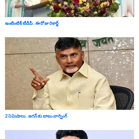
ఇంటింటికీ టీడీపీ..ఈ రోజు రికార్డ్
2 నిమిషాలు..జగన్ కు బాబు వార్నింగ్