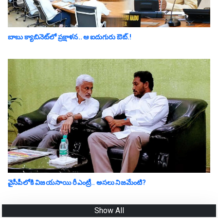
బాబు క్యాబినెట్‌లో ప్ర‌క్షాళ‌న‌.. ఆ ఐదుగురు ఔట్‌.!
వైసీపీలోకి విజయసాయి రీఎంట్రీ.. అసలు నిజమేంటి?
Show All