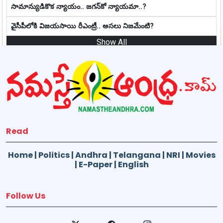
సామాన్యుడికొక న్యాయం.. జ‌గ‌న్‌కో న్యాయ‌మా..?
వైసీపీలోకి విజయసాయి రీఎంట్రీ.. అసలు నిజమేంటి?
Show All
Read
Home
|
Politics
|
Andhra
|
Telangana
|
NRI
|
Movies
|
E-Paper
|
English
Follow Us