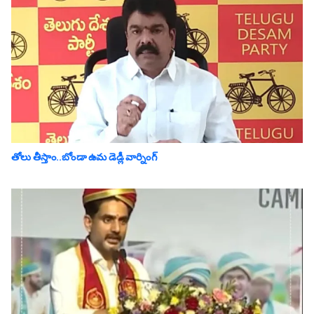
తోలు తీస్తాం..బోండా ఉమ డెడ్లీ వార్నింగ్