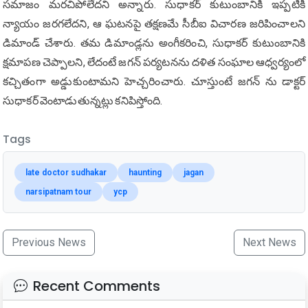
సమాజం మరచిపోలేదని అన్నారు. సుధాకర్ కుటుంబానికి ఇప్పటికీ
న్యాయం జరగలేదని, ఆ ఘటనపై తక్షణమే సీబీఐ విచారణ జరిపించాలని
డిమాండ్ చేశారు. తమ డిమాండ్లను అంగీకరించి, సుధాకర్ కుటుంబానికి
క్షమాపణ చెప్పాలని, లేదంటే జగన్ పర్యటనను దళిత సంఘాల ఆధ్వర్యంలో
కచ్చితంగా అడ్డుకుంటామని హెచ్చరించారు. చూస్తుంటే జగన్ ను డాక్టర్
సుధాకర్ వెంటాడుతున్నట్లు కనిపిస్తోంది.
Tags
late doctor sudhakar
haunting
jagan
narsipatnam tour
ycp
Previous News
Next News
Recent Comments