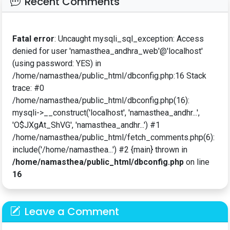
Recent Comments
Fatal error
: Uncaught mysqli_sql_exception: Access
denied for user 'namasthea_andhra_web'@'localhost'
(using password: YES) in
/home/namasthea/public_html/dbconfig.php:16 Stack
trace: #0
/home/namasthea/public_html/dbconfig.php(16):
mysqli->__construct('localhost', 'namasthea_andhr...',
'O$JXgAt_ShVG', 'namasthea_andhr...') #1
/home/namasthea/public_html/fetch_comments.php(6):
include('/home/namasthea...') #2 {main} thrown in
/home/namasthea/public_html/dbconfig.php
on line
16
Leave a Comment