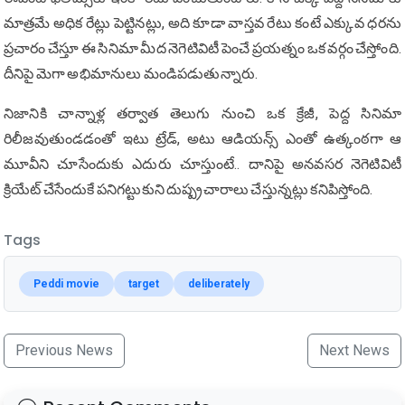
మాత్ర‌మే అధిక రేట్లు పెట్టిన‌ట్లు, అది కూడా వాస్తవ రేటు కంటే ఎక్కువ ధ‌ర‌ను
ప్ర‌చారం చేస్తూ ఈ సినిమా మీద నెగెటివిటీ పెంచే ప్ర‌య‌త్నం ఒక వ‌ర్గం చేస్తోంది.
దీనిపై మెగా అభిమానులు మండిప‌డుతున్నారు.
నిజానికి చాన్నాళ్ల త‌ర్వాత తెలుగు నుంచి ఒక క్రేజీ, పెద్ద సినిమా
రిలీజ‌వుతుండ‌డంతో ఇటు ట్రేడ్, అటు ఆడియ‌న్స్ ఎంతో ఉత్కంఠ‌గా ఆ
మూవీని చూసేందుకు ఎదురు చూస్తుంటే.. దానిపై అన‌వ‌స‌ర నెగెటివిటీ
క్రియేట్ చేసేందుకే ప‌నిగట్టుకుని దుష్ప్ర‌చారాలు చేస్తున్న‌ట్లు క‌నిపిస్తోంది.
Tags
Peddi movie
target
deliberately
Previous News
Next News