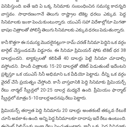
వినిపిస్తుంది. ఐతే ఇది ఏ ఒక్క సినిమాకు సంబంధించిన స‌మ‌స్య కాద‌న్న‌ది
వాస్త‌వం. సాధార‌ణంగానే తెలుగు రాష్ట్రాల టికెట్ల ధ‌ర‌లు ఎక్కువ‌. పెద్ద
సినిమాల‌కు ఇంకా పెంచుకుంటున్నారు. యుఎస్ స‌హా విదేశాల్లోనూ మిగ‌తా
భాష‌ల చిత్రాల‌తో పోలిస్తే తెలుగు సినిమాల‌కు ఎక్కువ ధ‌ర‌లు పెడుతున్నారు.
కానీ కొత్త‌గా ఈ స‌మ‌స్య మొద‌లైన‌ట్లుగా రామ్ చ‌ర‌ణ్ సినిమా పెద్దిని ఒక వ‌ర్గం
టార్గెట్ చేస్తుండ‌డ‌మే విడ్డూరం. ఈ సినిమా ప్రిమియ‌ర్ షోకు టికెట్ ధ‌ర 38
డాల‌ర్లుంద‌ని.. ట్యాక్సుల‌తో క‌లిపితే 40 డాల‌ర్లు పెట్టి సినిమా చూడాల్సి
వ‌స్తోంద‌ని.. హిందీ చిత్రాలకు 15-20 డాల‌ర్ల‌తో టికెట్ పెడుతుంటే ఇదేంట‌ని
ప్ర‌శ్నిస్తూ ఒక యుఎస్ సినీ అభిమాని ఒక వీడియో పెట్టాడు. దీన్ని ఒక వ‌ర్గం
వైర‌ల్ చేసే ప్ర‌య‌త్నం చేస్తోంది. కానీ వాస్త‌వానికి పెద్ది సినిమాకు ప్రిమియ‌ర్స్
రేటు నార్మ‌ల్ స్క్రీన్ల‌లో 20-25 డాల‌ర్ల మ‌ధ్య‌నే ఉంది. ప్రీమియం ఫార్మాట్
స్క్రీన్ల‌లో మాత్రం 5-10 డాల‌ర్ల అద‌న‌పు రేటు పెట్టారు.
ప్రిమియ‌ర్స్ తర్వాత పెద్ది సినిమాను 20 డాల‌ర్లు అంత‌కంటే త‌క్కువ రేటుకే
చూసే అవ‌కాశం ఉంది. అన్ని పెద్ద సినిమాల‌కూ దాదాపు ఇదే రేటు ఉంటుంది.
ఈవెంట్ ఫిలిమ్స్‌కు ఇంకా రేటు పెంచుతుంటారు. కానీ ఒక్క పెద్ద సినిమాకు