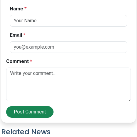
Name
*
Email
*
Comment
*
Post Comment
Related News