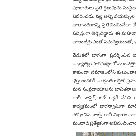
పూజారులు ప్రతి క్రతువును సంప్ర
వివరించడం వల్ల అన్ని వయస్సుల 
వాతావరణాన్ని ప్రతిబింబించేల
పవిత్రంగా తీర్చిదిద్దారు. ఈ మహ
వాలంటీర్లు ఎంతో సమన్వయంతో, అ
వేడుకలో భాగంగా ప్రదర్శించిన భక
ఆధ్యాత్మిక పారవశ్యంలో ముంచెత్
కాకుండా, సమాజంలోని కుటుంబాల 
భక్తులందరికీ అత్యంత భక్తితో ప
మన సంప్రదాయాలను భావితరాలకు 
రాలీ చాప్టర్, జెట్ క్యారీ చే
కార్యక్రమంలో భాగస్వామిగా మ
పోషించిన నాట్స్ రాలీ విభాగం నాయకు
మందాడి ప్రత్యేకంగా అభినందించార