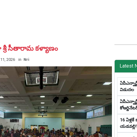
శ్రీ సీతారామ కళ్యాణం
11, 2026
in
Nri
Latest 
ఏపీఎన్నార్
విడుదల
ఏపీఎన్నార
కోఆర్డినేట
16 ఏళ్లకే
యడవల్లి!