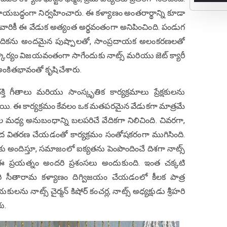
దాయబద్ధంగా నిర్వహించారు. ఈ కళ్యాణం అంతరార్థాన్ని కూడా
వారికీ ఈ వేడుక అత్యంత అర్థవంతంగా అనిపించింది. పండుగ
ా వేదికను అందమైన పుష్పాలతో, సాంప్రదాయక అలంకరణలతో
త్కార్యం విజయవంతంగా సాగేందుకు నాట్స్ మరియు జెట్ క్యారీ
ంకితభావంతో కృషి చేశారు.
్తి గీతాలు మరియు సాంస్కృతిక కార్యక్రమాలు ప్రేక్షకులను
తాయి. ఈ కార్యక్రమం కేవలం ఒక మతపరమైన వేడుకగా మాత్రమే
మధ్య అనుబంధాన్ని బలపరిచే వేదికగా నిలిచింది. చివరగా,
్రసాద వితరణ చేయడంతో కార్యక్రమం సంతోషకరంగా ముగిసింది.
అందిస్తూ, సమాజంలో ఐక్యతను పెంపొందించే దిశగా నాట్స్
సిన ఈ ప్రయత్నం అందరి ప్రశంసలు అందుకుంది. ఇంత చక్కటి
ారి సీతారామ కళ్యాణం దిగ్విజయం చేయడంలో కీలక పాత్ర
లను నాట్స్ చైర్మన్ కిషోర్ కంచర్ల, నాట్స్ అధ్యక్షుడు శ్రీహరి
ు.