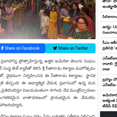
తానా- ప
అంతర్జాత
సిలికానాం
ఆగస్టు 1
సంబరాలు
సీఎం ఆశీస
Share on Facebook
Share on Twitter
ప్రతినిధి
ఎన్ఆర్ఐ
రవాహాన్ని ప్రోత్సాహిస్తున్న ఉత్తర అమెరికా తెలుగు సంఘం
రావాలి: గ్
్ సంస్థ జెట్ క్యారీతో కలిసి శ్రీ సీతారామ కళ్యాణ మహోత్సవం
రాజా
ద్ధలతో, వైభవంగా నిర్వహించిన ఈ సీతారామ కళ్యాణం.. స్థానిక
బ్రహ్మం చౌ
ి తెచ్చింది. ఈ ఆధ్యాత్మిక వేడుక, ప్రవాసంలో ఉన్న మన
ఎన్ఆర్ఐ ట
 ప్రతిబింబిస్తూ విజయవంతంగా సాగింది. వేద మంత్రోచ్చారణల
అమెరికా
ంగళకరమైన వాతావరణంలో ప్రారంభమైన ఈ వేడుకను
అత్యంత వ
యలో హాజరయ్యారు.
టీడీపీ చీఫ
ేవిల కళ్యాణ ఘట్టం ధర్మం, ప్రేమ ఐక్యతకు ప్రతీకగా నిలిచింది.