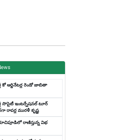
News
టీ కో ఆర్డినేటర్ల రెండో జాబితా
్టీ సొసైటీ ఇంటర్నేషనల్ టూర్
ర్‌గా రాపర్ల మురళీ కృష్ణ
 కూచిపూడిలో రాణిస్తున్న విభ