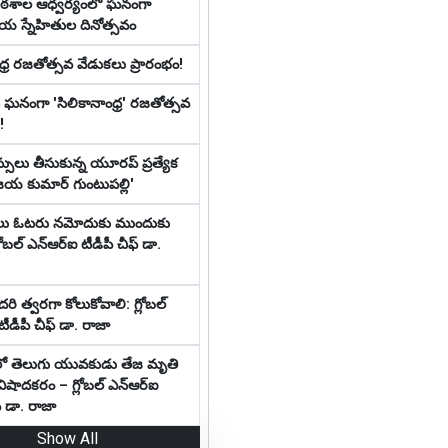
ాఠశాల ఆధ్వర్యంలో ఘనంగా
ీయ స్నేహితుల దినోత్సవం
ధ్ర రజతోత్సవ వేడుకలు ప్రారంభం!
న ఘనంగా 'సిలికానాంధ్ర' రజతోత్సవ
!
్సులు తీసుకున్న యూరప్ ప్రత్యేక
 'జయ కుమార్ గుంటుపల్లి'
లు ఓటరు నమోదుకు ముందుకు
లోబల్ ఎన్ఆర్ఐ టీడీపీ చీఫ్ డా.
దరి త్వరగా కోలుకోవాలి: గ్లోబల్
ీడీపీ చీఫ్ డా. రాజా
లో తెలుగు యువకుడు తేజ మృతి
ిషాదకరం – గ్లోబల్ ఎన్ఆర్ఐ
్ డా. రాజా
Show All