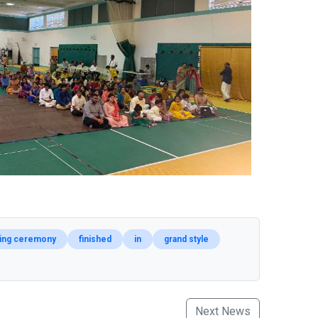
ding ceremony
finished
in
grand style
Next News