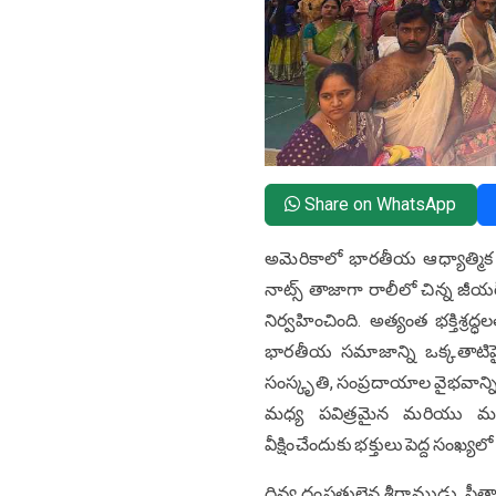
Share on WhatsApp
అమెరికాలో భారతీయ ఆధ్యాత్మిక ప్
నాట్స్ తాజాగా రాలీలో చిన్న జీయర
నిర్వహించింది. అత్యంత భక్తిశ్ర
భారతీయ సమాజాన్ని ఒక్కతాటిపైక
సంస్కృతి, సంప్రదాయాల వైభవాన్ని
మధ్య పవిత్రమైన మరియు మ
వీక్షించేందుకు భక్తులు పెద్ద సంఖ్
దివ్య దంపతులైన శ్రీరాముడు, సీతాద