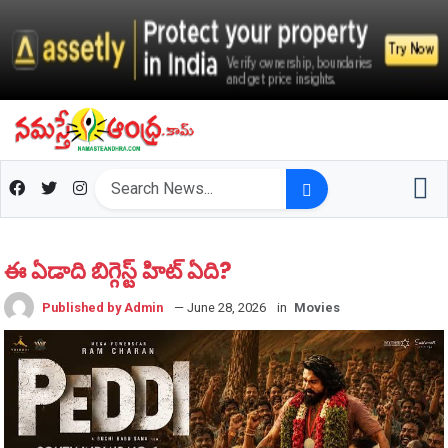
ఈ ఏడాది బిగ్గెస్ట్ హిట్ ఏది?
Published by Admin
— June 28, 2026
in
Movies