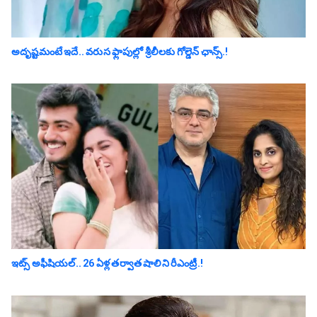
అదృష్టమంటే ఇదే.. వ‌రుస ఫ్లాపుల్లో శ్రీ‌లీల‌కు గోల్డెన్ ఛాన్స్‌.!
ఇట్స్ అఫీషియ‌ల్‌.. 26 ఏళ్ల తర్వాత షాలిని రీఎంట్రీ.!