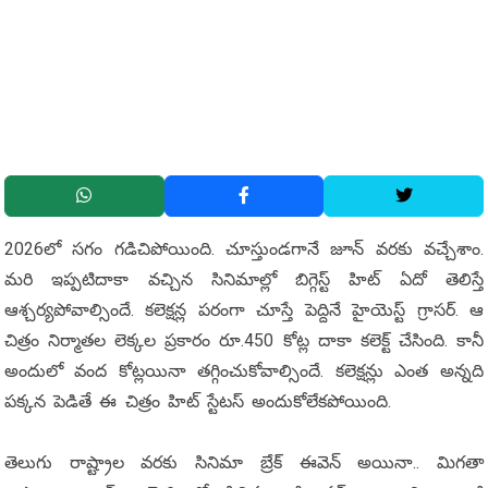
2026లో స‌గం గ‌డిచిపోయింది. చూస్తుండ‌గానే జూన్ వ‌ర‌కు వ‌చ్చేశాం.
మ‌రి ఇప్ప‌టిదాకా వ‌చ్చిన సినిమాల్లో బిగ్గెస్ట్ హిట్ ఏదో తెలిస్తే
ఆశ్చ‌ర్య‌పోవాల్సిందే. క‌లెక్ష‌న్ల ప‌రంగా చూస్తే పెద్దినే హైయెస్ట్ గ్రాస‌ర్. ఆ
చిత్రం నిర్మాత‌ల లెక్క‌ల ప్ర‌కారం రూ.450 కోట్ల దాకా క‌లెక్ట్ చేసింది. కానీ
అందులో వంద కోట్ల‌యినా త‌గ్గించుకోవాల్సిందే. క‌లెక్ష‌న్లు ఎంత అన్న‌ది
ప‌క్క‌న పెడితే ఈ చిత్రం హిట్ స్టేట‌స్ అందుకోలేక‌పోయింది.
తెలుగు రాష్ట్రాల వ‌ర‌కు సినిమా బ్రేక్ ఈవెన్ అయినా.. మిగ‌తా