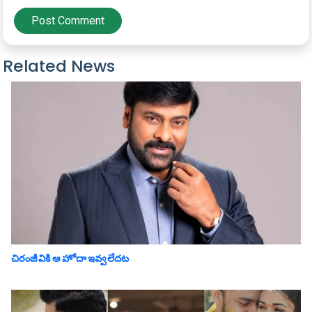
Post Comment
Related News
చిరంజీవికి ఆ హోదా ఇవ్వలేదట