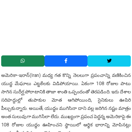
అమెరికా-ఇరాన్(Iran) మధ్య గత కొన్ని నెలలుగా ప్రపంచాన్ని వణికించిన
యుద్ధ మేఘాలు ఎట్టకేలకు విడిపోయాయి. ఏకంగా 108 రోజుల పాటు
సాగిన సుదీర్ఘ పోరాటానికి తాజా శాంతి ఒప్పందంతో తెరపడింది. ఇరు దేశాల
సరిహద్దుల్లో తుపాకుల మోత ఆగిపోయింది, సైనికులు ఊపిరి
పీల్చుకున్నారు. అయితే, యుద్ధం ముగిసినా దాని వల్ల జరిగిన నష్టం మాత్రం
అంత సులువుగా ముగిసేలా లేదు. ముఖ్యంగా ప్రపంచ పెద్దన్న అమెరికాపై ఈ
108 రోజుల యుద్ధం ఊహించని స్థాయిలో ఆర్థిక భారాన్ని మోపినట్లు