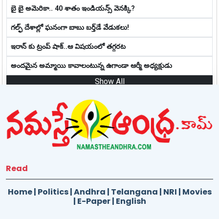
బై బై అమెరికా.. 40 శాతం ఇండియన్స్‌ వెనక్కి?
గల్ఫ్ దేశాల్లో ఘ‌నంగా బాబు బ‌ర్త్‌డే వేడుక‌లు!
ఇరాన్ కు ట్రంప్ షాక్..ఆ విషయంలో తగ్గరట
అందమైన అమ్మాయి కావాలంటున్న ఉగాండా ఆర్మీ అధ్యక్షుడు
Show All
Read
Home
|
Politics
|
Andhra
|
Telangana
|
NRI
|
Movies
|
E-Paper
|
English