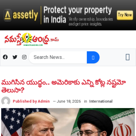
ముగిసిన యుద్ధం.. అమెరికాకు ఎన్ని కోట్ల న‌ష్ట‌మో
తెలుసా?
Published by Admin
— June 18, 2026
in
International