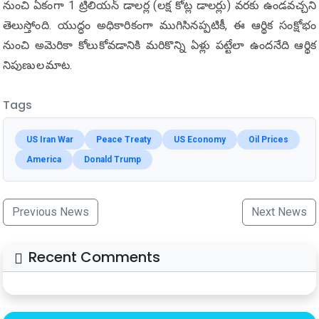
నుంచి ఏకంగా 1 ట్రిలియన్ డాలర్ల (లక్ష కోట్ల డాలర్లు) వరకు ఉండవచ్చని
తెలుస్తోంది. యుద్ధం అధికారికంగా ముగిసినప్పటికీ, ఈ ఆర్థిక సంక్షోభం
నుంచి అమెరికా కోలుకోవడానికి మరికొన్ని ఏళ్లు పట్టేలా ఉందనేది ఆర్థిక
నిపుణుల మాట.
Tags
US Iran War
Peace Treaty
US Economy
Oil Prices
America
Donald Trump
Previous News
Next News
Recent Comments