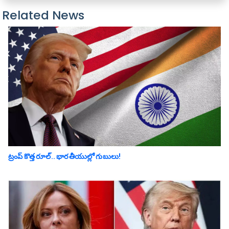
Related News
ట్రంప్ కొత్త రూల్.. భారతీయుల్లో గుబులు!