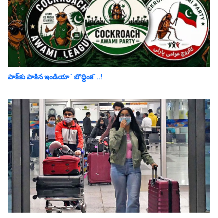
పాక్‌కు పాకిన‌ ఇండియా ` బొద్దింక‌`..!