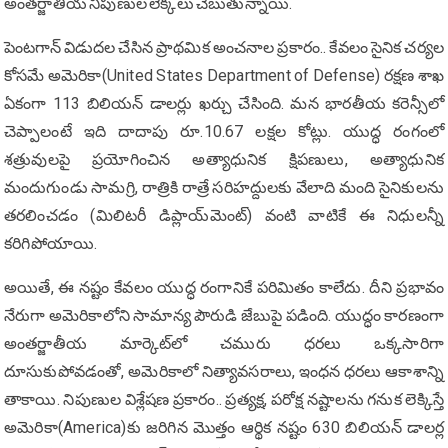
అంతర్జాతీయ నిపుణుల లెక్కలు చెబుతున్నాయి.
పెంటగాన్ విడుదల చేసిన ప్రాథమిక అంచనాల ప్రకారం.. కేవలం సైనిక చర్యల
కోసమే అమెరికా(United States Department of Defense) రక్షణ శాఖ
ఏకంగా 113 బిలియన్ డాలర్లు ఖర్చు చేసింది. మన భారతీయ కరెన్సీలో
చెప్పాలంటే ఇది దాదాపు రూ.10.67 లక్షల కోట్లు. యుద్ధ రంగంలో
శత్రువులపై ప్రయోగించిన అత్యాధునిక క్షిపణులు, అత్యాధునిక
మందుగుండు సామగ్రి, రాత్రికి రాత్రే సరిహద్దులకు వేలాది మంది సైనికులను
తరలించడం (మిలిటరీ డిప్లాయ్‌మెంట్) వంటి వాటికే ఈ నిధులన్నీ
కరిగిపోయాయి.
అయితే, ఈ నష్టం కేవలం యుద్ధ రంగానికే పరిమితం కాలేదు. దీని ప్రభావం
నేరుగా అమెరికాలోని సామాన్య పౌరుడి జేబుపై పడింది. యుద్ధం కారణంగా
అంతర్జాతీయ మార్కెట్‌లో చమురు ధరలు ఒక్కసారిగా
దూసుకుపోవడంతో, అమెరికాలో నిత్యావసరాలు, ఇంధన ధరలు ఆకాశాన్ని
తాకాయి. నిపుణుల విశ్లేషణ ప్రకారం.. ప్రత్యక్ష, పరోక్ష నష్టాలను గనుక లెక్కిస్తే
అమెరికా(America)కు జరిగిన మొత్తం ఆర్థిక నష్టం 630 బిలియన్ డాలర్ల