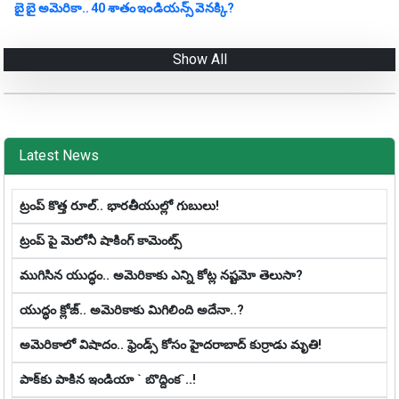
బై బై అమెరికా.. 40 శాతం ఇండియన్స్‌ వెనక్కి?
Show All
Latest News
ట్రంప్ కొత్త రూల్.. భారతీయుల్లో గుబులు!
ట్రంప్ పై మెలోనీ షాకింగ్ కామెంట్స్
ముగిసిన యుద్ధం.. అమెరికాకు ఎన్ని కోట్ల న‌ష్ట‌మో తెలుసా?
యుద్ధం క్లోజ్‌.. అమెరికాకు మిగిలింది అదేనా..?
అమెరికాలో విషాదం.. ఫ్రెండ్స్ కోసం హైద‌రాబాద్ కుర్రాడు మృతి!
పాక్‌కు పాకిన‌ ఇండియా ` బొద్దింక‌`..!