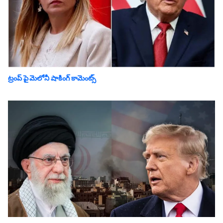
ట్రంప్ పై మెలోనీ షాకింగ్ కామెంట్స్