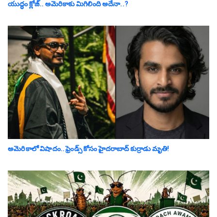
యుద్ధం క్లోజ్‌.. అమెరికాకు మిగిలింది అదేనా..?
అమెరికాలో విషాదం.. ఫ్రెండ్స్ కోసం హైద‌రాబాద్ కుర్రాడు మృతి!