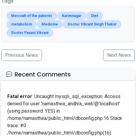
Tags
Messiah of the patients
Karimnagar
Diet
metabolism
Medicine
Doctor Vikrant Singh Thakur
Doctor Pavani Vikrant
Previous News
Next News
Recent Comments
Fatal error
: Uncaught mysqli_sql_exception: Access
denied for user 'namasthea_andhra_web'@'localhost'
(using password: YES) in
/home/namasthea/public_html/dbconfig.php:16 Stack
trace: #0
/home/namasthea/public_html/dbconfig.php(16):