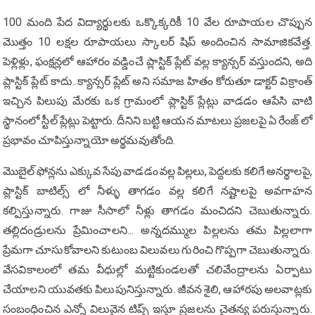
100 మంది పేద విద్యార్థులకు ఒక్కొక్కరికీ 10 వేల రూపాయల చొప్పున
మొత్తం 10 లక్షల రూపాయలు స్కాలర్ షిప్ అందించిన సామాజికవేత్త.
పెళ్లిళ్లు, ఫంక్షన్లలో ఆహారం వడ్డించే ప్లాస్టిక్ ప్లేట్ వల్ల క్యాన్సర్ వస్తుందని, అది
ప్లాస్టిక్ ప్లేట్ కాదు..క్యాన్సర్ ప్లేట్ అని సమాజ హితం కోరుతూ డాక్టర్ విక్రాంత్
ఇచ్చిన పిలుపు మేరకు ఒక గ్రామంలో ప్లాస్టిక్ ప్లేట్లు వాడడం ఆపేసి వాటి
స్థానంలో స్టీల్ ప్లేట్లు పెట్టారు. దీనిని బట్టి ఆయన మాటలు ప్రజలపై ఏ రేంజ్ లో
ప్రభావం చూపిస్తున్నాయో అర్థమవుతోంది.
మొబైల్ ఫోన్లను ఎక్కువ సేపు వాడడం వల్ల పిల్లలు, పెద్దలకు కలిగే అనర్థాలపై,
ప్లాస్టిక్ బాటిల్స్ లో నీళ్ళు తాగడం వల్ల కలిగే నష్టాలపై అవగాహన
కల్పిస్తున్నారు. గాజు సీసాలో నీళ్లు తాగడం మంచిదని చెబుతున్నారు.
తల్లిదండ్రులను ప్రేమించాలని... అన్నదమ్ముల పిల్లలను తమ పిల్లలాగా
ప్రేమగా చూసుకోవాలని కుటుంబ విలువలు గురించి గొప్పగా చెబుతున్నారు.
వేసవికాలంలో తమ వీధుల్లో మట్టికుండలతో చలివేంద్రాలను ఏర్పాటు
చేయాలని యువతకు పిలుపునిస్తున్నారు. జీవన శైలి, ఆహారపు అలవాట్లకు
సంబంధించిన ఎన్నో విలువైన టిప్స్ ఇస్తూ ప్రజలను చైతన్య పరుస్తున్నారు.