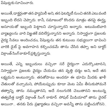
పేషెంట్లకు సూచించారు.
అయితే, డాక్టర్లంతా తన ఫ్యామిలీ అని, తన ఫెటర్నిటీ నుంచి తనకి ఎటువంటి
ఇబ్బంది లేదని చెప్పారు. కానీ, సమాజంలో కొందరు మాత్రం తనపై ఈర్ష్య,
అసూయతో ఇబ్బంది పెట్టాలని చూస్తున్నారని అన్నారు. అటువంటివారి
వ్యాఖ్యలను వారి విజ్ఞతకే వదిలేస్తున్నానని అన్నారు. నిస్వార్ధంగా ప్రజలకు
వైద్య సేవలు అందించడం, పేషెంట్లను తన కుటుంబ సభ్యులుగా భావించి
వారికి డైట్ పై అవగాహన కల్పించడమే తాను చేసిన తప్పా అని డాక్టర్
విక్రాంత్ సింగ్ ఠాకూర్ ప్రశ్నిస్తున్నారు.
అయితే, ఎన్ని ఇబ్బందులు వచ్చినా సరే ధైర్యంగా ఎదుర్కొంటానని,
నిస్వార్థంగా ప్రజలకు వైద్యం చేయడం తన వృత్తి ధర్మం అని, అదే తన
లక్ష్యమని అంటున్నారు. తనతోపాటు అందరూ ఈ భూమి మీదకు ఖాళీ
చేతులతో వచ్చామని, పోయేటప్పుడు కూడా వెంట ఏమీ తీసుకుపోమనే
తత్వాన్ని తాను నమ్ముతానని, అదే నలుగురికి చెబుతానని అంటున్న
తత్వవేత్త డాక్టర్ విక్రాంత్ సింగ్ ఠాకూర్. సోషల్ మీడియాలో తాను వైరల్
అయినా... తనకు పేరు ప్రఖ్యాతలు వచ్చినా అవన్నీ తాను పట్టించుకోనని..