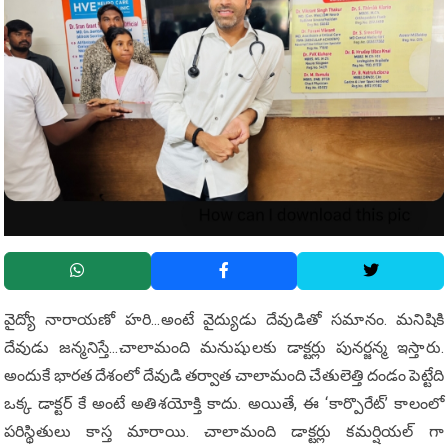
వైద్యో నారాయణో హరి...అంటే వైద్యుడు దేవుడితో సమానం. మనిషికి
దేవుడు జన్మనిస్తే...చాలామంది మనుషులకు డాక్టర్లు పునర్జన్మ ఇస్తారు.
అందుకే భారత దేశంలో దేవుడి తర్వాత చాలామంది చేతులెత్తి దండం పెట్టేది
ఒక్క డాక్టర్ కే అంటే అతిశయోక్తి కాదు. అయితే, ఈ ‘కార్పొరేట్’ కాలంలో
పరిస్థితులు కాస్త మారాయి. చాలామంది డాక్టర్లు కమర్షియల్ గా