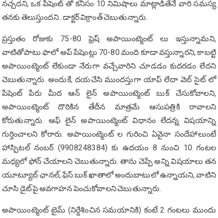
నచ్చదని, ఒక పేషెంట్ తో కనీసం 10 నిమిషాలు మాట్లాడితేనే వారి సమస్య
తనకు తెలుస్తుందని.. డాక్టర్ విక్రాంత్ చెబుతున్నారు.
ప్రస్తుతం రోజుకు 75-80 ఫ్రెష్ అపాయింట్మెంట్ లు ఇస్తున్నామని,
వాటితోపాటు ఫాలో అప్ పేషెంట్లు 70-80 మంది కూడా వస్తున్నారని, కాబట్టి
అపాయింట్మెంట్ లేకుండా నేరుగా వచ్చేవారిని చూడడం కుదరడం లేదని
చెబుతున్నారు. అందుకే, దయచేసి ముందస్తుగా యాప్ లేదా వెబ్ సైట్ లో
పేషెంట్ పేరు మీద ఆన్ లైన్ అపాయింట్మెంట్ బుక్ చేసుకోవాలని,
అపాయింట్మెంట్ దొరికిన తేదీన మాత్రమే ఆసుపత్రికి రావాలని
కోరుతున్నారు. ఆఫ్ లైన్ అపాయింట్మెంట్ విధానం లేదన్న విషయాన్ని
గుర్తించాలని కోరారు. అపాయింట్మెంట్ ల గురించి ఏవైనా సందేహాలుంటే
హాస్పిటల్ నంబర్ (9908248384) కు ఉదయం 8 నుంచి 10 గంటల
మధ్యలో ఫోన్ చేయాలని చెబుతున్నారు. తాను చెప్పే అన్ని విషయాలు తన
యూట్యూబ్ ఛానల్, ఫేస్ బుక్ ఖాతాలో అందుబాటులో ఉన్నాయని, వాటిని
చూసి డైట్ పై అవగాహన పెంచుకోవాలని చెబుతున్నారు.
అపాయింట్మెంట్ టైమ్ (నిర్దేశించిన సమయానికి) కంటే 2 గంటలు ముందు