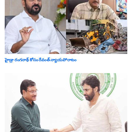
హైడ్రా రంగనాథ్ కోసం రేవంత్ న్యాయపోరాటం