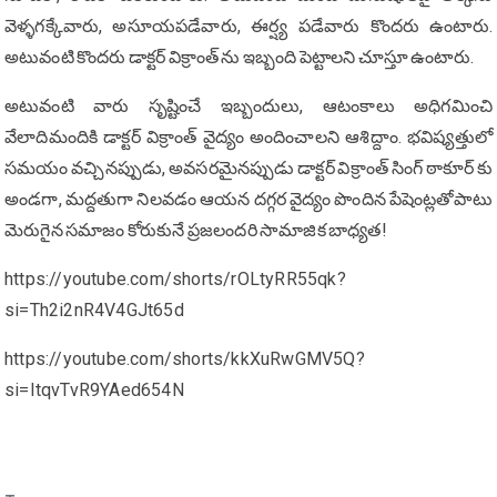
వెళ్ళగక్కేవారు, అసూయపడేవారు, ఈర్ష్య పడేవారు కొందరు ఉంటారు.
అటువంటి కొందరు డాక్టర్ విక్రాంత్ ను ఇబ్బంది పెట్టాలని చూస్తూ ఉంటారు.
అటువంటి వారు సృష్టించే ఇబ్బందులు, ఆటంకాలు అధిగమించి
వేలాదిమందికి డాక్టర్ విక్రాంత్ వైద్యం అందించాలని ఆశిద్దాం. భవిష్యత్తులో
సమయం వచ్చినప్పుడు, అవసరమైనప్పుడు డాక్టర్ విక్రాంత్ సింగ్ ఠాకూర్ కు
అండగా, మద్దతుగా నిలవడం ఆయన దగ్గర వైద్యం పొందిన పేషెంట్లతోపాటు
మెరుగైన సమాజం కోరుకునే ప్రజలందరి సామాజిక బాధ్యత!
https://youtube.com/shorts/rOLtyRR55qk?
si=Th2i2nR4V4GJt65d
https://youtube.com/shorts/kkXuRwGMV5Q?
si=ItqvTvR9YAed654N