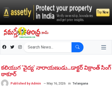
కలియుగ 'వైద్య' నారాయణుడు..డాక్టర్ విక్రాంత్ సింగ్
ఠాకూర్
Published by Admin
— May 16, 2026
in
Telangana