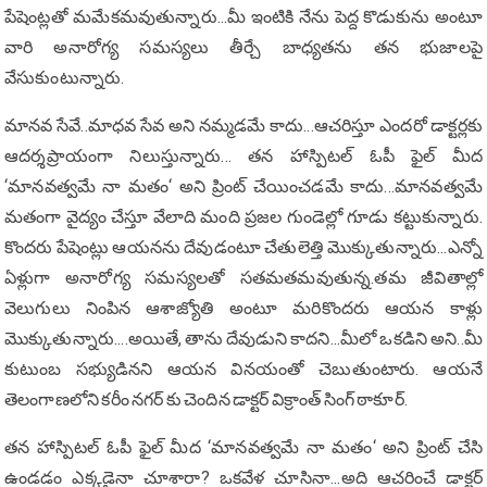
పేషెంట్లతో మమేకమవుతున్నారు...మీ ఇంటికి నేను పెద్ద కొడుకును అంటూ
వారి అనారోగ్య సమస్యలు తీర్చే బాధ్యతను తన భుజాలపై
వేసుకుంటున్నారు.
మానవ సేవే..మాధవ సేవ అని నమ్మడమే కాదు...ఆచరిస్తూ ఎందరో డాక్టర్లకు
ఆదర్శప్రాయంగా నిలుస్తున్నారు... తన హాస్పిటల్ ఓపీ ఫైల్ మీద
‘మానవత్వమే నా మతం‘ అని ప్రింట్ చేయించడమే కాదు...మానవత్వమే
మతంగా వైద్యం చేస్తూ వేలాది మంది ప్రజల గుండెల్లో గూడు కట్టుకున్నారు.
కొందరు పేషెంట్లు ఆయనను దేవుడంటూ చేతులెత్తి మొక్కుతున్నారు...ఎన్నో
ఏళ్లుగా అనారోగ్య సమస్యలతో సతమతమవుతున్న.తమ జీవితాల్లో
వెలుగులు నింపిన ఆశాజ్యోతి అంటూ మరికొందరు ఆయన కాళ్లు
మొక్కుతున్నారు....అయితే, తాను దేవుడుని కాదని...మీలో ఒకడిని అని..మీ
కుటుంబ సభ్యుడినని ఆయన వినయంతో చెబుతుంటారు. ఆయనే
తెలంగాణలోని కరీం నగర్ కు చెందిన డాక్టర్ విక్రాంత్ సింగ్ ఠాకూర్.
తన హాస్పిటల్ ఓపీ ఫైల్ మీద ‘మానవత్వమే నా మతం‘ అని ప్రింట్ చేసి
ఉండడం ఎక్కడైనా చూశారా? ఒకవేళ చూసినా...అది ఆచరించే డాక్టర్