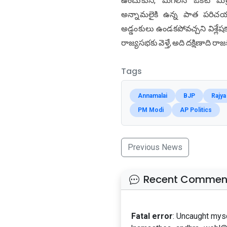
ఉంచుకుని, మిగిలిన ఒకటి మిత్ర
అన్నామలైకి ఉన్న పాత పరిచయ
అడ్డంకులు ఉండకపోవచ్చని విశ్లే
రాజ్యసభకు వెళ్తే, అది దక్షిణాది
Tags
Annamalai
BJP
Rajya
PM Modi
AP Politics
Previous News
Recent Commen
Fatal error
: Uncaught mys