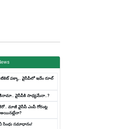
News
నే టికెట్ పక్కా.. వైసీపీలో ఇదేం రూల్
జీనామా.. వైసీపీకి సాధ్య‌మేనా..?
రో.. మాజీ వైసీపీ ఎంపీ గోరంట్ల
జ్ అయిన‌ట్లేనా?
పీవీ సింధు సమాధానం!