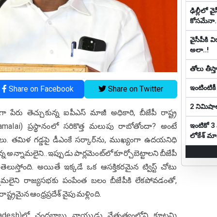
ఢిల్లీలో వై
కోస‌మేనా.
వైసీపీకి 
అలా..!
తోలు తీస్త
ఇంటింటికీ 
Share on Facebook
Share on Twitter
2 నిమిషాల
పేరు తెచ్చుకున్న ఐపీఎస్ మాజీ అధికారి, బీజేపీ రాష్ట్ర
ఇంటికో 3 
namalai) ప్రస్థానంలో సరికొత్త మలుపు రాబోతోందా? అంటే
లోకేశ్ మాస్ట
ాలు. తమిళ గడ్డపై డీఎంకే సర్కార్‌ను, ముఖ్యంగా ఉదయనిధి
ున్న అన్నామలైని.. ఇప్పుడు పార్లమెంట్‌లో కూర్చోబెట్టాలని బీజేపీ
ెలుస్తోంది. అయితే ఇక్కడే ఒక ఆసక్తికరమైన ట్విస్ట్ చోటు
ామలైని రాజ్యసభకు పంపేంత బలం బీజేపీకి లేకపోవడంతో,
్ట్రమైన ఆంధ్రప్రదేశ్ వైపు మళ్లింది.
hra Pradesh)లో చంద్రబాబు నాయుడు నేతృత్వంలోని కూటమి