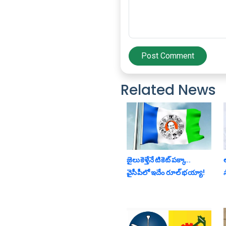
Post Comment
Related News
జైలుకెళ్తేనే టికెట్ పక్కా..
వైసీపీలో ఇదేం రూల్ భయ్యా!