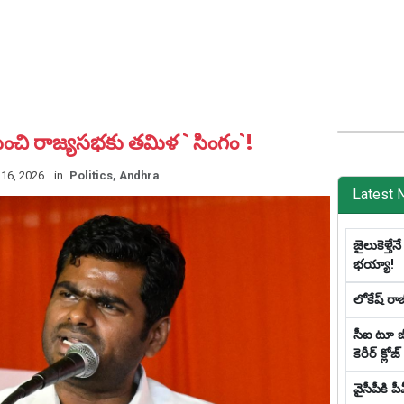
 నుంచి రాజ్య‌స‌భకు త‌మిళ ` సింగం`!
16, 2026
in
Politics, Andhra
Latest 
జైలుకెళ్తే
భయ్యా!
లోకేష్ రా
సీఐ టూ జీ
కెరీర్ క్లో
వైసీపీకి 