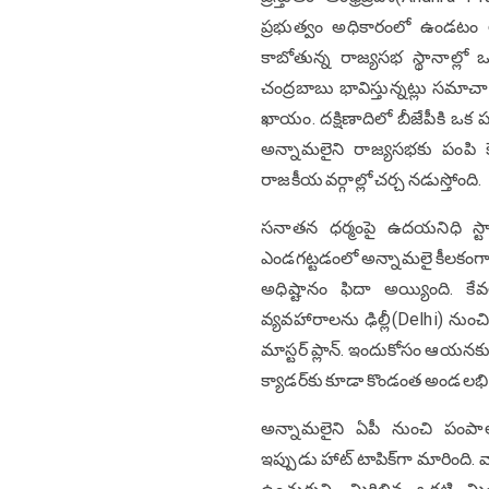
ప్రభుత్వం అధికారంలో ఉండటం అ
కాబోతున్న రాజ్యసభ స్థానాల్లో 
చంద్రబాబు భావిస్తున్నట్లు సమాచా
ఖాయం. దక్షిణాదిలో బీజేపీకి ఒక
అన్నామలైని రాజ్యసభకు పంపి కే
రాజకీయ వర్గాల్లో చర్చ నడుస్తోంది.
సనాతన ధర్మంపై ఉదయనిధి స్టా
ఎండగట్టడంలో అన్నామలై కీలకంగా 
అధిష్టానం ఫిదా అయ్యింది. కే
వ్యవహారాలను ఢిల్లీ(Delhi) నుంచ
మాస్టర్ ప్లాన్. ఇందుకోసం ఆయనకు
క్యాడర్‌కు కూడా కొండంత అండ లభిస్త
అన్నామలైని ఏపీ నుంచి పంపా
ఇప్పుడు హాట్ టాపిక్‌గా మారింది. వ