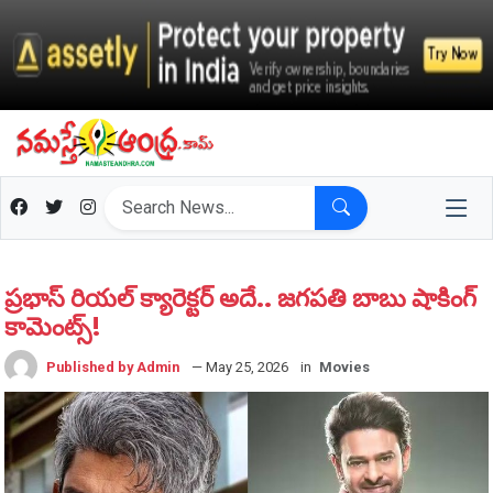
ప్రభాస్ రియల్ క్యారెక్టర్ అదే.. జ‌గ‌ప‌తి బాబు షాకింగ్
కామెంట్స్‌!
Published by Admin
— May 25, 2026
in
Movies