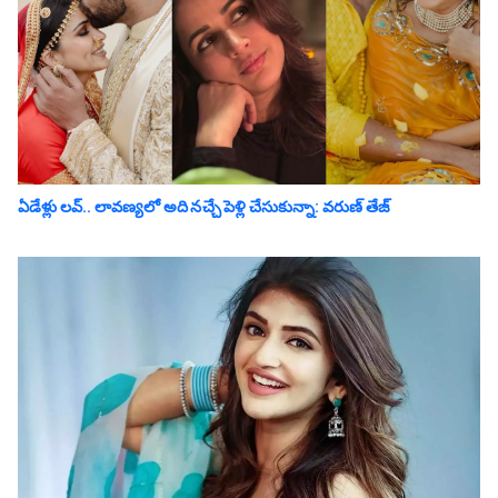
ఏడేళ్లు ల‌వ్‌.. లావ‌ణ్య‌లో అది న‌చ్చే పెళ్లి చేసుకున్నా: వ‌రుణ్ తేజ్‌