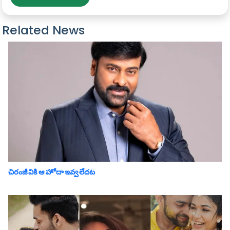
Related News
చిరంజీవికి ఆ హోదా ఇవ్వలేదట