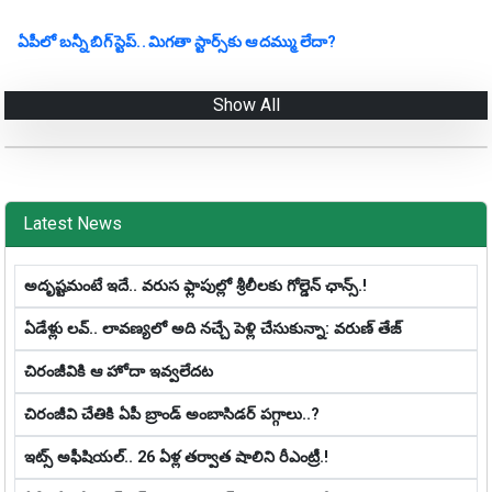
ఏపీలో బ‌న్నీ బిగ్ స్టెప్‌.. మిగ‌తా స్టార్స్‌కు ఆ ద‌మ్ము లేదా?
Show All
Latest News
అదృష్టమంటే ఇదే.. వ‌రుస ఫ్లాపుల్లో శ్రీ‌లీల‌కు గోల్డెన్ ఛాన్స్‌.!
ఏడేళ్లు ల‌వ్‌.. లావ‌ణ్య‌లో అది న‌చ్చే పెళ్లి చేసుకున్నా: వ‌రుణ్ తేజ్‌
చిరంజీవికి ఆ హోదా ఇవ్వలేదట
చిరంజీవి చేతికి ఏపీ బ్రాండ్ అంబాసిడర్ పగ్గాలు..?
ఇట్స్ అఫీషియ‌ల్‌.. 26 ఏళ్ల తర్వాత షాలిని రీఎంట్రీ.!