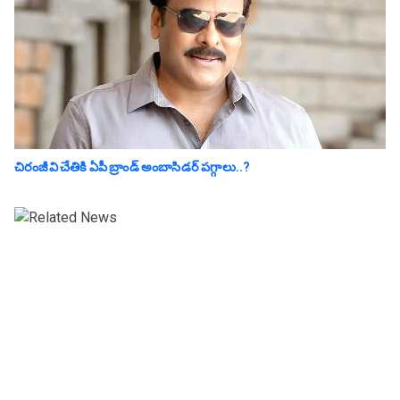
చిరంజీవి చేతికి ఏపీ బ్రాండ్ అంబాసిడర్ పగ్గాలు..?