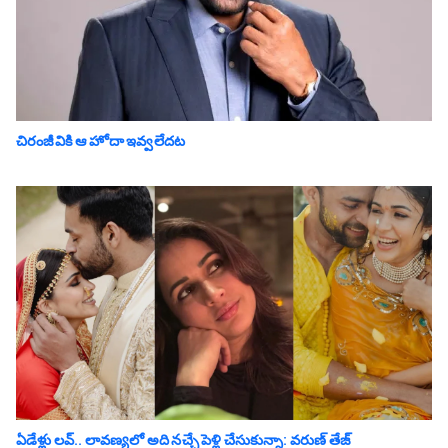
చిరంజీవికి ఆ హోదా ఇవ్వలేదట
ఏడేళ్లు ల‌వ్‌.. లావ‌ణ్య‌లో అది న‌చ్చే పెళ్లి చేసుకున్నా: వ‌రుణ్ తేజ్‌