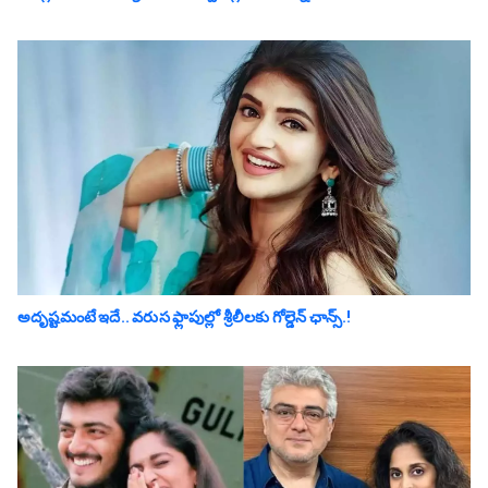
అదృష్టమంటే ఇదే.. వ‌రుస ఫ్లాపుల్లో శ్రీ‌లీల‌కు గోల్డెన్ ఛాన్స్‌.!