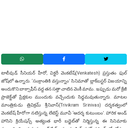
టాలీవుడ్ సీనియర్ హీరో, విక్టరీ వెంకటేష్(Venkatesh) ప్రస్తుతం ఫుల్
జోష్‌లో ఉన్నారు. ‘సంక్రాంతికి వస్తున్నాం’ సినిమాతో బ్లాక్‌బస్టర్ విజయాన్ని
అందుకొని బాక్సాఫీస్ వద్ద తన సత్తా చాటిన వెంకీ మామ.. ఇప్పుడు మరో క్రేజీ
ప్రాజెక్ట్‌తో ప్రేక్షకుల ముందుకు వచ్చేందుకు సిద్ధమవుతున్నారు. మాటల
మాంత్రికుడు త్రివిక్రమ్ శ్రీనివాస్(Trivikram Srinivas) దర్శకత్వంలో
వెంకటేష్ హీరోగా నటిస్తున్న లేటెస్ట్ మూవీ ‘ఆదర్శ కుటుంబం’. హారిక అండ్
హాసిని క్రియేషన్స్ అత్యంత భారీ బడ్జెట్‌తో నిర్మిస్తున్న ఈ సినిమాకు