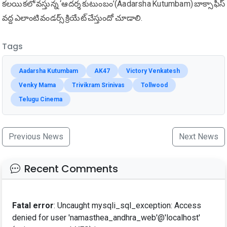
క‌ల‌యిక‌లో వ‌స్తున్న ‘ఆదర్శ కుటుంబం’(Aadarsha Kutumbam) బాక్సాఫీస్
వద్ద ఎలాంటి వండర్స్ క్రియేట్ చేస్తుందో చూడాలి.
Tags
Aadarsha Kutumbam
AK47
Victory Venkatesh
Venky Mama
Trivikram Srinivas
Tollwood
Telugu Cinema
Previous News
Next News
Recent Comments
Fatal error
: Uncaught mysqli_sql_exception: Access
denied for user 'namasthea_andhra_web'@'localhost'