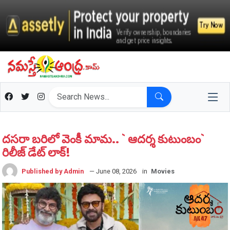
దసరా బరిలో వెంకీ మామ‌.. ` ఆదర్శ కుటుంబం`
రిలీజ్ డేట్ లాక్‌!
Published by Admin
— June 08, 2026
in
Movies