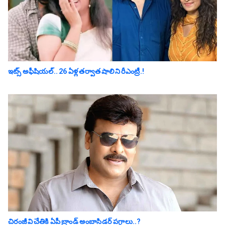
ఇట్స్ అఫీషియ‌ల్‌.. 26 ఏళ్ల తర్వాత షాలిని రీఎంట్రీ.!
చిరంజీవి చేతికి ఏపీ బ్రాండ్ అంబాసిడర్ పగ్గాలు..?