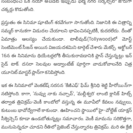
సంబంధించి ఒక నయా అప్‌డేట్ ఇప్పుడు ఫిల్మ్ నగర్ సర్కిల్స్‌లో జోరుగా
చక్కర్లు కొడుతోంది.
ప్రస్తుతం ఈ సినిమా షూటింగ్ శరవేగంగా సాగుతోంది. నిజానికి ఈ చిత్రాన్ని
సమ్మర్ కానుకగా విడుదల చేయాలని భావించినప్పటికీ, కుదరలేదు. దీంతో
ఏమాత్రం ఆలస్యం చేయకుండా.. టాలీవుడ్‌(Tollywood)లో మోస్ట్
సెంటిమెంట్ సీజన్ అయిన విజయదశమిని టార్గెట్ చేశారు మేకర్స్. అక్టోబర్
16న ఈ సినిమాను థియేటర్లలోకి తీసుకురావడానికి ప్లాన్ చేస్తున్నట్లు ఇన్
సైడ్ టాక్. దసరా సెలవుల అడ్వాంటేజ్ పూర్తిగా వాడుకోవాలనేది చిత్ర
యూనిట్ మాస్టర్ ప్లాన్‌గా కనిపిస్తోంది.
ఇక ఈ సినిమాలో వెంకటేష్ సరసన ‘కేజీఎఫ్’ ఫేమ్ శ్రీనిధి శెట్టి హీరోయిన్‌గా
నటిస్తోంది. కాగా, ‘నువ్వు నాకు నచ్చావ్’, ‘మల్లీశ్వరి’ లాంటి క్లాసిక్ హిట్స్
తర్వాత త్రివిక్ర‌మ్‌-వెంకీ కాంబోలో వస్తున్న ఈ మూవీలో కేవలం నవ్వులు,
కుటుంబ భావోద్వేగాలే కాకుండా.. ఊహించని స్థాయిలో హై-వోల్టేజ్ యాక్షన్
సీక్వెన్సెస్ కూడా ఉండబోతున్నట్లు సమాచారం. వెంకీ మామను సరికొత్తగా,
మునుపెన్నడూ చూడని రీతిలో ప్రెజెంట్ చేస్తున్నార‌ట త్రివిక్ర‌మ్‌. మ‌రి ఈ క్రేజీ