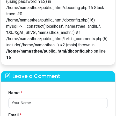
(using password: YES) in
/home/namasthea/public_html/dbconfig.php:16 Stack
trace: #0
/home/namasthea/public_html/dbconfig.php(16):
mysqli->__construct('localhost', 'namasthea_andhr...',
'O$JXgAt_ShVG', 'namasthea_andhr...') #1
/home/namasthea/public_html/fetch_comments.php(6):
include('/home/namasthea...') #2 {main} thrown in
/home/namasthea/public_html/dbconfig.php
on line
16
Leave a Comment
Name
*
Email
*