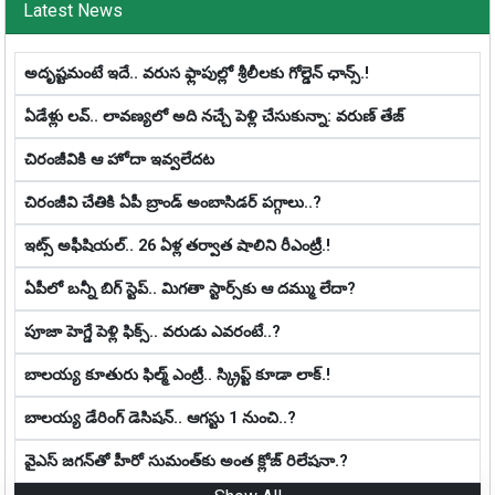
Latest News
అదృష్టమంటే ఇదే.. వ‌రుస ఫ్లాపుల్లో శ్రీ‌లీల‌కు గోల్డెన్ ఛాన్స్‌.!
ఏడేళ్లు ల‌వ్‌.. లావ‌ణ్య‌లో అది న‌చ్చే పెళ్లి చేసుకున్నా: వ‌రుణ్ తేజ్‌
చిరంజీవికి ఆ హోదా ఇవ్వలేదట
చిరంజీవి చేతికి ఏపీ బ్రాండ్ అంబాసిడర్ పగ్గాలు..?
ఇట్స్ అఫీషియ‌ల్‌.. 26 ఏళ్ల తర్వాత షాలిని రీఎంట్రీ.!
ఏపీలో బ‌న్నీ బిగ్ స్టెప్‌.. మిగ‌తా స్టార్స్‌కు ఆ ద‌మ్ము లేదా?
పూజా హెగ్డే పెళ్లి ఫిక్స్.. వరుడు ఎవరంటే..?
బాల‌య్య కూతురు ఫిల్మ్ ఎంట్రీ.. స్క్రిప్ట్ కూడా లాక్.!
బాల‌య్య డేరింగ్ డెసిష‌న్‌.. ఆగ‌స్టు 1 నుంచి..?
వైఎస్ జగన్‌తో హీరో సుమంత్‌కు అంత క్లోజ్ రిలేషనా.?