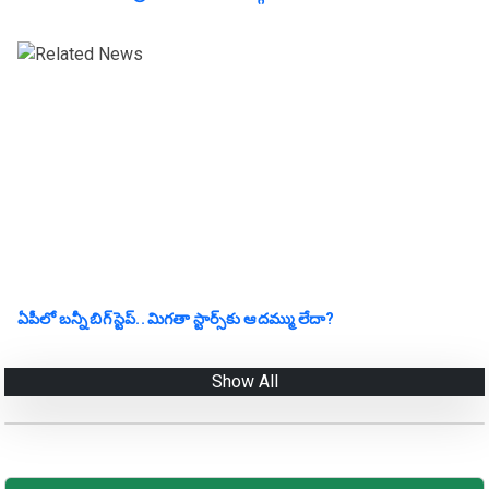
ఏపీలో బ‌న్నీ బిగ్ స్టెప్‌.. మిగ‌తా స్టార్స్‌కు ఆ ద‌మ్ము లేదా?
Show All