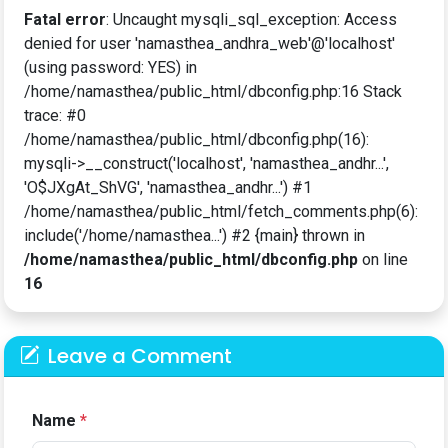
Fatal error
: Uncaught mysqli_sql_exception: Access
denied for user 'namasthea_andhra_web'@'localhost'
(using password: YES) in
/home/namasthea/public_html/dbconfig.php:16 Stack
trace: #0
/home/namasthea/public_html/dbconfig.php(16):
mysqli->__construct('localhost', 'namasthea_andhr...',
'O$JXgAt_ShVG', 'namasthea_andhr...') #1
/home/namasthea/public_html/fetch_comments.php(6):
include('/home/namasthea...') #2 {main} thrown in
/home/namasthea/public_html/dbconfig.php
on line
16
Leave a Comment
Name
*