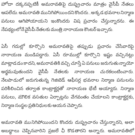
హోదా దక్కనప్పటికీ అమరావతిపై దుష్ప్రచారం మాత్రం వైసీపీ నేతలు
ఆపలేదు. అమరావతి మునిగిపోయిందని కొందరు...అక్కడ భవనాల నిర్మాణ
పనులు ఆగిపోయాయని ఇంకొందరు విష ప్రచారం చేస్తున్నారను. ఈ
నేపథ్యంలోనే వైసీపీ నేతలకు మంత్రి నారాయణ కౌంటర్ ఇచ్చారు.
ఏసీ గదుల్లో కూర్చొని అమరావతిపై తప్పుడు ప్రచారం చేసేవారిపై
నారాయణ మండిపడ్డారు. ఏసీ రూముల్లో కూర్చొని ఇష్టం వచ్చినట్లు
మాట్లాడడం కాదని, అమరావతికి వచ్చి చూస్తే ఏ పనులు జరుగుతున్నాయో
అర్థమవుతుందని వైసీపీ నేతలకు నారాయణ చురకలంటించారు.
నేలపాడులో జరుగుతున్న గెజిటెడ్ ఆఫీసర్ల భవనాల నిర్మాణ పనులను
పరిశీలించిన తర్వాత కాంట్రాక్టర్లతో నారాయణ భేటీ అయ్యారు. నిర్మాణ
పనులు, మౌలిక వసతుల ఏర్పాట్లను వేగవంతం చేయాలని కాంట్రాక్టర్లకు,
నిర్మాణ సంస్థల ప్రతినిధులకు ఆయన చెప్పారు.
అమరావతి మునిగిపోయిందని కొందరు దుష్ప్రచారం చేస్తున్నారని, అలా
అబద్ధాలు చెప్పినవారిని ప్రజలే ఛీ కొడతారని అన్నారు. అమరావతిలో