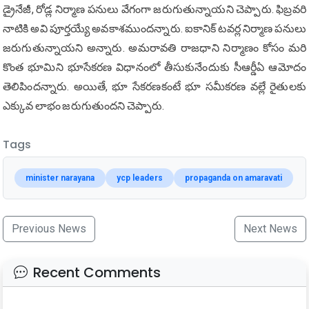
డ్రైనేజీ, రోడ్ల నిర్మాణ పనులు వేగంగా జరుగుతున్నాయని చెప్పారు. ఫిబ్రవరి
నాటికి అవి పూర్తయ్యే అవకాశముందన్నారు. ఐకానిక్ టవర్ల నిర్మాణ పనులు
జరుగుతున్నాయని అన్నారు. అమరావతి రాజధాని నిర్మాణం కోసం మరి
కొంత భూమిని భూసేకరణ విధానంలో తీసుకునేందుకు సీఆర్డీఏ ఆమోదం
తెలిపిందన్నారు. అయితే, భూ సేకరణకంటే భూ సమీకరణ వల్లే రైతులకు
ఎక్కువ లాభం జరుగుతుందని చెప్పారు.
Tags
minister narayana
ycp leaders
propaganda on amaravati
Previous News
Next News
Recent Comments