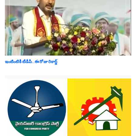
ఇంటింటికీ టీడీపీ..ఈ రోజు రికార్డ్