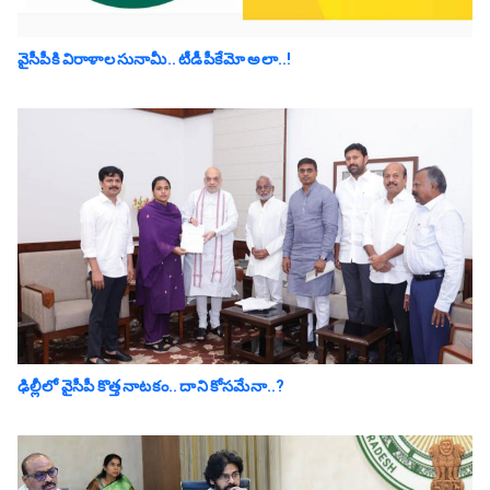
వైసీపీకి విరాళాల సునామీ.. టీడీపీకేమో అలా..!
ఢిల్లీలో వైసీపీ కొత్త నాట‌కం.. దాని కోస‌మేనా..?