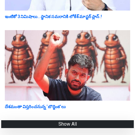
ఇంటికో 3 నిమిషాలు.. స్థానిక స‌మ‌రానికి లోకేశ్ మాస్ట‌ర్ ప్లాన్‌.!
దేశమంతా విస్తరించనున్న ‘బొద్దింక’లు
Show All