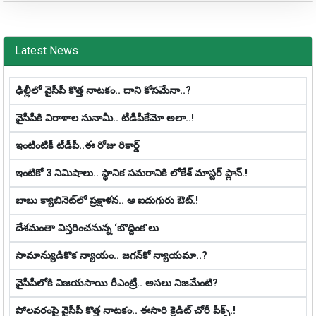
Latest News
ఢిల్లీలో వైసీపీ కొత్త నాట‌కం.. దాని కోస‌మేనా..?
వైసీపీకి విరాళాల సునామీ.. టీడీపీకేమో అలా..!
ఇంటింటికీ టీడీపీ..ఈ రోజు రికార్డ్
ఇంటికో 3 నిమిషాలు.. స్థానిక స‌మ‌రానికి లోకేశ్ మాస్ట‌ర్ ప్లాన్‌.!
బాబు క్యాబినెట్‌లో ప్ర‌క్షాళ‌న‌.. ఆ ఐదుగురు ఔట్‌.!
దేశమంతా విస్తరించనున్న ‘బొద్దింక’లు
సామాన్యుడికొక న్యాయం.. జ‌గ‌న్‌కో న్యాయ‌మా..?
వైసీపీలోకి విజయసాయి రీఎంట్రీ.. అసలు నిజమేంటి?
పోలవరంపై వైసీపీ కొత్త నాట‌కం.. ఈసారి క్రెడిట్ చోరీ పీక్స్.!