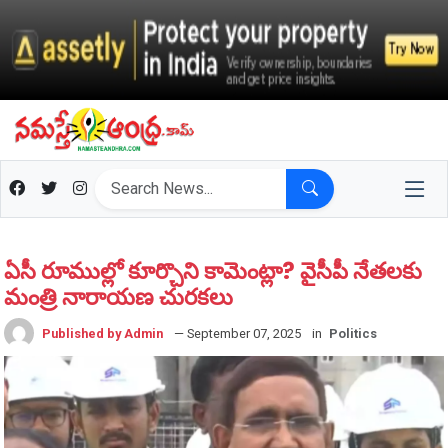
ఏసీ రూముల్లో కూర్చొని కామెంట్లా? వైసీపీ నేతలకు
మంత్రి నారాయణ చురకలు
Published by Admin
— September 07, 2025
in
Politics