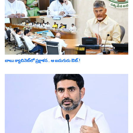
బాబు క్యాబినెట్‌లో ప్ర‌క్షాళ‌న‌.. ఆ ఐదుగురు ఔట్‌.!