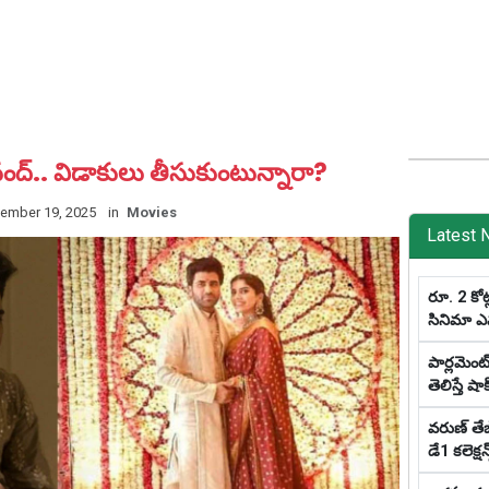
నంద్.. విడాకులు తీసుకుంటున్నారా?
ember 19, 2025
in
Movies
Latest 
రూ. 2 కోట
సినిమా ఎవ
పార్లమెంట
తెలిస్తే షాక్
వరుణ్ తేజ
డే1 క‌లెక్ష‌