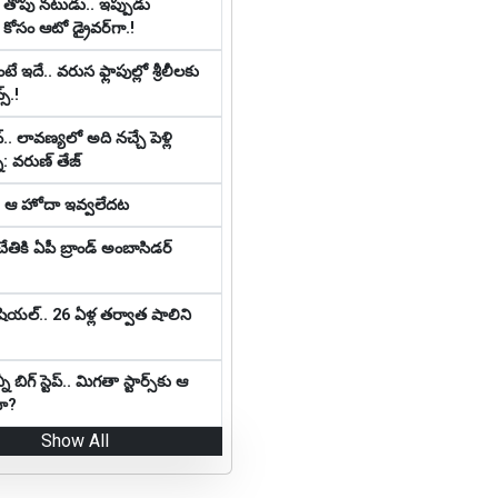
 తోపు న‌టుడు.. ఇప్పుడు
కోసం ఆటో డ్రైవ‌ర్‌గా.!
 ఇదే.. వ‌రుస ఫ్లాపుల్లో శ్రీ‌లీల‌కు
స్‌.!
్‌.. లావ‌ణ్య‌లో అది న‌చ్చే పెళ్లి
: వ‌రుణ్ తేజ్‌
కి ఆ హోదా ఇవ్వలేదట
చేతికి ఏపీ బ్రాండ్ అంబాసిడర్
షియ‌ల్‌.. 26 ఏళ్ల తర్వాత షాలిని
 బిగ్ స్టెప్‌.. మిగ‌తా స్టార్స్‌కు ఆ
దా?
Show All