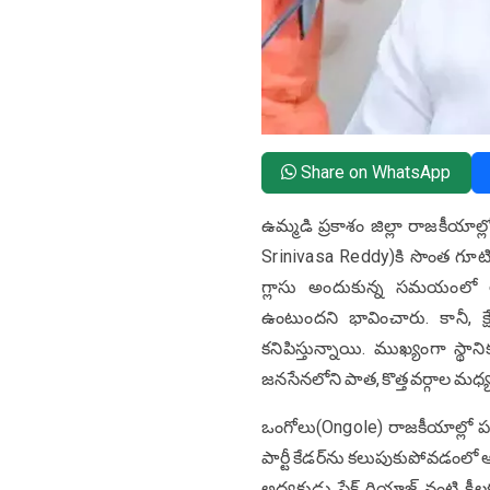
Share on WhatsApp
ఉమ్మడి ప్రకాశం జిల్లా రాజకీయాల్లో 
Srinivasa Reddy)కి సొంత గూట
గ్లాసు అందుకున్న సమయంలో
ఉంటుందని భావించారు. కానీ, క్షే
కనిపిస్తున్నాయి. ముఖ్యంగా స్థ
జనసేనలోని పాత, కొత్త వర్గాల మధ్య 
ఒంగోలు(Ongole) రాజకీయాల్లో పట్టు
పార్టీ కేడర్‌ను కలుపుకుపోవడంలో 
అధ్యక్షుడు షేక్ రియాజ్ వంటి క