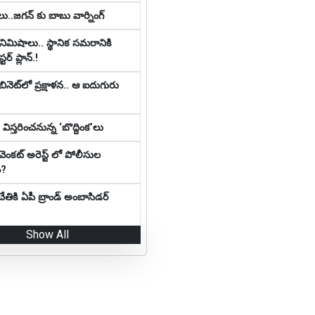
ు..జగన్ కు బాబు వార్నింగ్
నిమిషాలు.. స్థానిక స‌మ‌రానికి
‌ర్ ప్లాన్‌.!
ినెట్‌లో ప్ర‌క్షాళ‌న‌.. ఆ ఐదుగురు
ిస్తరించనున్న ‘బొద్దింక’లు
 వెంకట్ అరెస్ట్ లో పోలీసుల
ం?
చేతికి ఏపీ బ్రాండ్ అంబాసిడర్
Show All