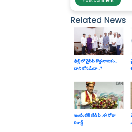
Post Comment
Related News
ఢిల్లీలో వైసీపీ కొత్త నాట‌కం..
దాని కోస‌మేనా..?
ఇంటింటికీ టీడీపీ..ఈ రోజు
రికార్డ్
వ