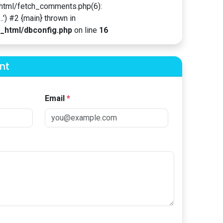
html/fetch_comments.php(6):
') #2 {main} thrown in
_html/dbconfig.php
on line
16
nt
Email
*