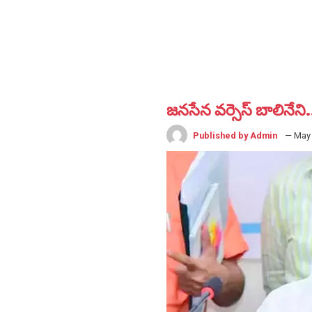
జనసేన వర్సెస్ బాలినేని.
Published by Admin
— May 