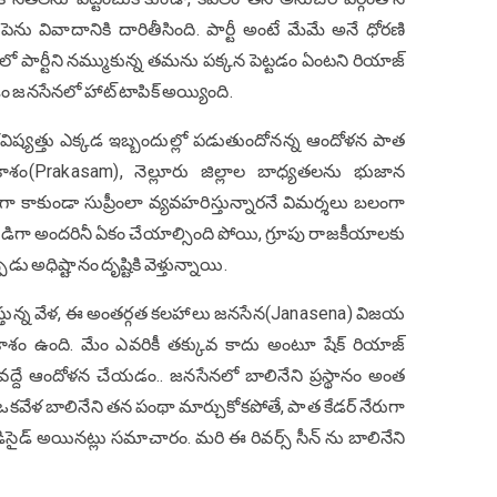
ెను వివాదానికి దారితీసింది. పార్టీ అంటే మేమే అనే ధోరణి
ాలంలో పార్టీని నమ్ముకున్న తమను పక్కన పెట్టడం ఏంటని రియాజ్
పడం జనసేనలో హాట్ టాపిక్ అయ్యింది.
ిష్యత్తు ఎక్కడ ఇబ్బందుల్లో పడుతుందోనన్న ఆందోళన పాత
్రకాశం(Prakasam), నెల్లూరు జిల్లాల బాధ్యతలను భుజాన
గా కాకుండా సుప్రీంలా వ్యవహరిస్తున్నారనే విమర్శలు బలంగా
ుడిగా అందరినీ ఏకం చేయాల్సింది పోయి, గ్రూపు రాజకీయాలకు
 అధిష్టానం దృష్టికి వెళ్తున్నాయి.
కొస్తున్న వేళ, ఈ అంతర్గత కలహాలు జనసేన(Janasena) విజయ
శం ఉంది. మేం ఎవరికీ తక్కువ కాదు అంటూ షేక్ రియాజ్
ద్దే ఆందోళన చేయడం.. జనసేనలో బాలినేని ప్రస్థానం అంత
. ఒకవేళ బాలినేని తన పంథా మార్చుకోకపోతే, పాత కేడర్ నేరుగా
ి డిసైడ్ అయినట్లు సమాచారం. మరి ఈ రివర్స్ సీన్ ను బాలినేని