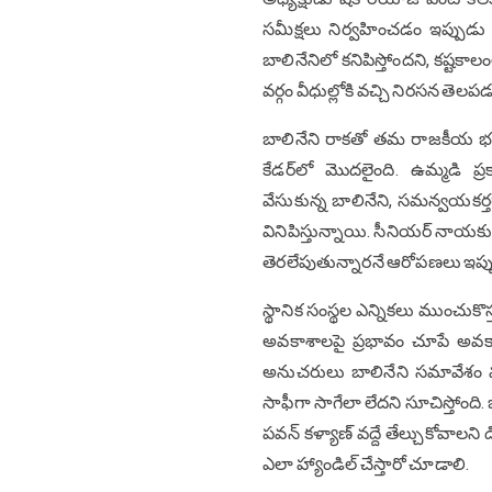
సమీక్షలు నిర్వహించడం ఇప్పుడు ప
బాలినేనిలో కనిపిస్తోందని, కష్టక
వర్గం వీధుల్లోకి వచ్చి నిరసన తెల
బాలినేని రాకతో తమ రాజకీయ భవ
కేడర్‌లో మొదలైంది. ఉమ్మడి ప
వేసుకున్న బాలినేని, సమన్వయకర్త
వినిపిస్తున్నాయి. సీనియర్ నాయక
తెరలేపుతున్నారనే ఆరోపణలు ఇప్పుడు
స్థానిక సంస్థల ఎన్నికలు ముంచు
అవకాశాలపై ప్రభావం చూపే అవకా
అనుచరులు బాలినేని సమావేశం వ
సాఫీగా సాగేలా లేదని సూచిస్తోంది
పవన్ కళ్యాణ్ వద్దే తేల్చుకోవాలన
ఎలా హ్యాండిల్ చేస్తారో చూడాలి.