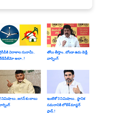
వైసీపీకి విరాళాల సునామీ..
తోలు తీస్తాం..బోండా ఉమ డెడ్లీ
టీడీపీకేమో అలా..!
వార్నింగ్
2 నిమిషాలు..జగన్ కు బాబు
ఇంటికో 3 నిమిషాలు.. స్థానిక
ార్నింగ్
స‌మ‌రానికి లోకేశ్ మాస్ట‌ర్
ప్లాన్‌.!