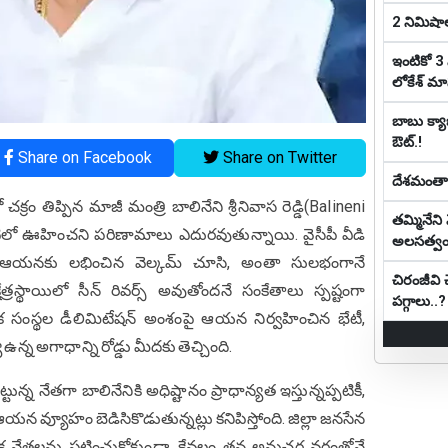
2 నిమిషాల
ఇంటికో 3 
లోకేశ్ మాస్ట
బాబు క్యాబ
ఔట్‌.!
Share on Facebook
Share on Twitter
దేశమంతా వ
చక్రం తిప్పిన మాజీ మంత్రి బాలినేని శ్రీనివాస రెడ్డి(Balineni
తమ్మినేని
ిలో ఊహించని పరిణామాలు ఎదురవుతున్నాయి. వైసీపీ వీడి
అలసత్వ
 ఆయనకు లభించిన వెల్కమ్ చూసి, అంతా సులభంగానే
చిరంజీవి 
త్రస్థాయిలో సీన్ రివర్స్ అవుతోందనే సంకేతాలు స్పష్టంగా
పగ్గాలు..?
ానిక సంస్థల డీలిమిటేషన్ అంశంపై ఆయన నిర్వహించిన భేటీ,
ఉన్న అగాధాన్ని రోడ్డు మీదకు తెచ్చింది.
న్న నేతగా బాలినేనికి అధిష్టానం ప్రాధాన్యత ఇస్తున్నప్పటికీ,
ఆయన వ్యూహం బెడిసికొడుతున్నట్లు కనిపిస్తోంది. జిల్లా జనసేన
ీలక నేతలను పట్టించుకోకుండా, కేవలం తన అనుచర వర్గంతోనే