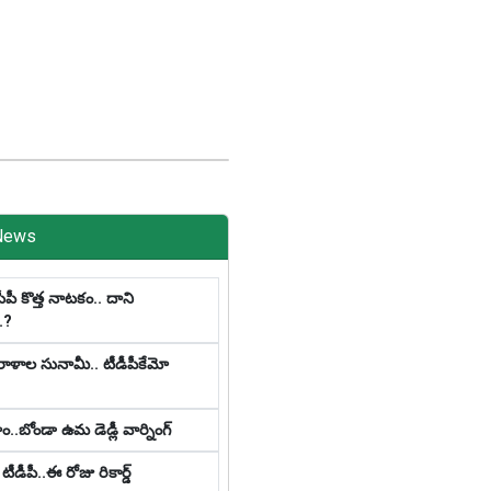
News
సీపీ కొత్త నాట‌కం.. దాని
.?
విరాళాల సునామీ.. టీడీపీకేమో
ాం..బోండా ఉమ డెడ్లీ వార్నింగ్
టీడీపీ..ఈ రోజు రికార్డ్