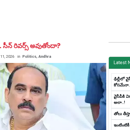
. సీన్ రివర్స్ అవుతోందా?
11, 2026
in
Politics, Andhra
Latest 
ఢిల్లీలో వై
కోస‌మేనా.
వైసీపీకి 
అలా..!
తోలు తీస్త
ఇంటింటికీ 