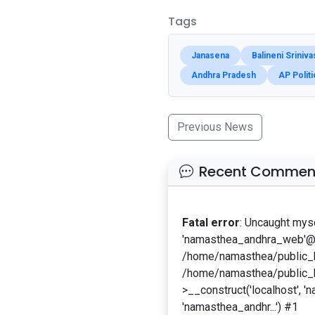
Tags
Janasena
Balineni Sriniv
Andhra Pradesh
AP Politi
Previous News
Recent Commen
Fatal error
: Uncaught mys
'namasthea_andhra_web'@'l
/home/namasthea/public_ht
/home/namasthea/public_h
>__construct('localhost', '
'namasthea_andhr...') #1