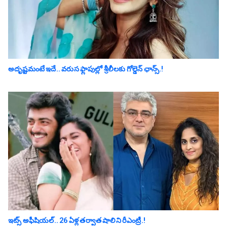
అదృష్టమంటే ఇదే.. వ‌రుస ఫ్లాపుల్లో శ్రీ‌లీల‌కు గోల్డెన్ ఛాన్స్‌.!
ఇట్స్ అఫీషియ‌ల్‌.. 26 ఏళ్ల తర్వాత షాలిని రీఎంట్రీ.!