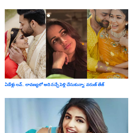
ఏడేళ్లు ల‌వ్‌.. లావ‌ణ్య‌లో అది న‌చ్చే పెళ్లి చేసుకున్నా: వ‌రుణ్ తేజ్‌