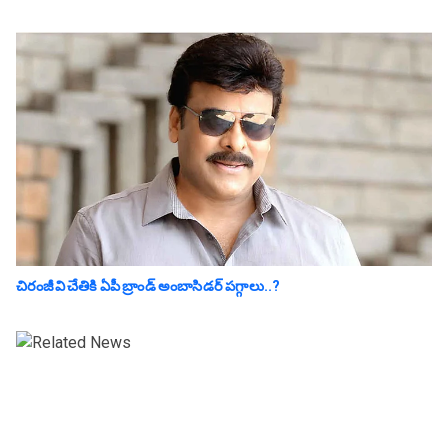
చిరంజీవి చేతికి ఏపీ బ్రాండ్ అంబాసిడర్ పగ్గాలు..?