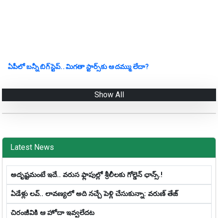
ఏపీలో బ‌న్నీ బిగ్ స్టెప్‌.. మిగ‌తా స్టార్స్‌కు ఆ ద‌మ్ము లేదా?
Show All
Latest News
అదృష్టమంటే ఇదే.. వ‌రుస ఫ్లాపుల్లో శ్రీ‌లీల‌కు గోల్డెన్ ఛాన్స్‌.!
ఏడేళ్లు ల‌వ్‌.. లావ‌ణ్య‌లో అది న‌చ్చే పెళ్లి చేసుకున్నా: వ‌రుణ్ తేజ్‌
చిరంజీవికి ఆ హోదా ఇవ్వలేదట