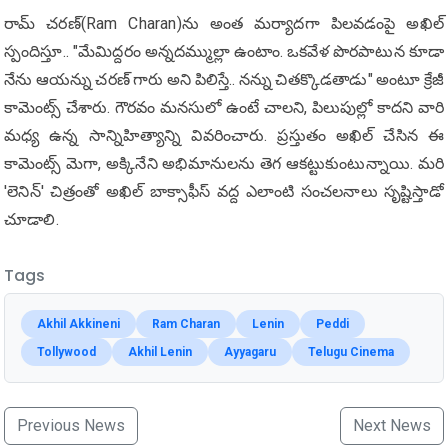
రామ్ చరణ్‌(Ram Charan)ను అంత మర్యాదగా పిలవడంపై అఖిల్
స్పందిస్తూ.. "మేమిద్దరం అన్నదమ్ముల్లా ఉంటాం. ఒకవేళ పొరపాటున కూడా
నేను ఆయన్ను చరణ్ గారు అని పిలిస్తే.. నన్ను చితక్కొడతాడు" అంటూ క్రేజీ
కామెంట్స్ చేశారు. గౌరవం మనసులో ఉంటే చాలని, పిలుపుల్లో కాదని వారి
మధ్య ఉన్న సాన్నిహిత్యాన్ని వివరించారు. ప్రస్తుతం అఖిల్ చేసిన ఈ
కామెంట్స్ మెగా, అక్కినేని అభిమానులను తెగ ఆకట్టుకుంటున్నాయి. మరి
'లెనిన్' చిత్రంతో అఖిల్ బాక్సాఫీస్ వద్ద ఎలాంటి సంచలనాలు సృష్టిస్తాడో
చూడాలి.
Tags
Akhil Akkineni
Ram Charan
Lenin
Peddi
Tollywood
Akhil Lenin
Ayyagaru
Telugu Cinema
Previous News
Next News