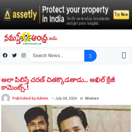
అలా పిలిస్తే చ‌ర‌ణ్ చిత‌క్కొడ‌తాడు.. అఖిల్ క్రేజీ
కామెంట్స్.!
Published by Admin
— July 04, 2026
in
Movies