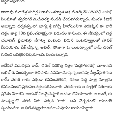
అర్థమవుతుంది.
దాదాపు మూడేళ్ల సుదీర్ఘ విరామం తర్వాత అఖిల్ అక్కినేని 'లెనిన్(Lenin)'
సినిమాతో త్వరలోనే వెండితెరపై సందడి చేయబోతున్నారు. మురళి కిషోర్
అబ్బూరు దర్శకత్వంలో, భాగ్య శ్రీ బోర్సే హీరోయిన్‌గా తెరకెక్కిన ఈ భారీ
చిత్రం జులై 10న ప్రపంచవ్యాప్తంగా విడుదల కానుంది. ఈ నేపథ్యంలో చిత్ర
యూనిట్ ప్రమోషన్ల వేగాన్ని పెంచింది. వరుస ఇంటర్వ్యూలతో సోషల్
మీడియాను షేక్ చేస్తున్న అఖిల్.. తాజాగా ఓ ఇంటర్వ్యూలో రామ్ చరణ్
గురించి ఆసక్తికర విషయాలను పంచుకున్నారు.
ఇటీవలే విడుదలైన రామ్ చరణ్ సరికొత్త చిత్రం 'పెద్ది(Peddi)' చూశానని
అఖిల్ ఈ సందర్భంగా తెలిపారు. సినిమా చూస్తున్నంత సేపు స్క్రీన్‌పై తనకు
రామ్ చరణ్ గారు ఎక్కడా కనిపించలేదని, కేవలం పెద్ది పాత్ర మాత్రమే
కనిపించిందని ప్రశంసల వర్షం కురిపించారు. చరణ్ గారు ఆ పాత్రలో పరకాయ
ప్రవేశం చేశారని, ఆయనో నిజమైన స్టార్ అంటూ కొనియాడారు. అయితే, ఈ
ముచ్చట్లలో చరణ్ పేరు పక్కన 'గారు' అని చేర్చడంతో యాంకర్
స్పందించగా.. అఖిల్ నవ్వుతూ అసలు విషయం బయటపెట్టారు.