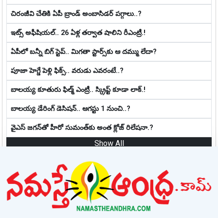
చిరంజీవి చేతికి ఏపీ బ్రాండ్ అంబాసిడర్ పగ్గాలు..?
ఇట్స్ అఫీషియ‌ల్‌.. 26 ఏళ్ల తర్వాత షాలిని రీఎంట్రీ.!
ఏపీలో బ‌న్నీ బిగ్ స్టెప్‌.. మిగ‌తా స్టార్స్‌కు ఆ ద‌మ్ము లేదా?
పూజా హెగ్డే పెళ్లి ఫిక్స్.. వరుడు ఎవరంటే..?
బాల‌య్య కూతురు ఫిల్మ్ ఎంట్రీ.. స్క్రిప్ట్ కూడా లాక్.!
బాల‌య్య డేరింగ్ డెసిష‌న్‌.. ఆగ‌స్టు 1 నుంచి..?
వైఎస్ జగన్‌తో హీరో సుమంత్‌కు అంత క్లోజ్ రిలేషనా.?
Show All