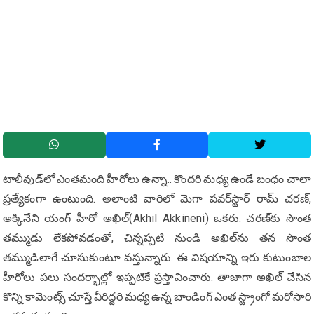
టాలీవుడ్‌లో ఎంతమంది హీరోలు ఉన్నా.. కొందరి మధ్య ఉండే బంధం చాలా
ప్రత్యేకంగా ఉంటుంది. అలాంటి వారిలో మెగా పవర్‌స్టార్ రామ్ చరణ్,
అక్కినేని యంగ్ హీరో అఖిల్(Akhil Akkineni) ఒకరు. చరణ్‌కు సొంత
తమ్ముడు లేకపోవడంతో, చిన్నప్పటి నుండి అఖిల్‌ను తన సొంత
తమ్ముడిలాగే చూసుకుంటూ వస్తున్నారు. ఈ విషయాన్ని ఇరు కుటుంబాల
హీరోలు పలు సందర్భాల్లో ఇప్పటికే ప్రస్తావించారు. తాజాగా అఖిల్ చేసిన
కొన్ని కామెంట్స్ చూస్తే వీరిద్దరి మధ్య ఉన్న బాండింగ్ ఎంత స్ట్రాంగో మరోసారి