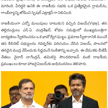
మారింది. వీరిద్దరి ఉనికి ఈ రాజకీయ సభకు ఒక ప్రత్యేకమైన గ్లామర్‌ను,
గాంభీర్యాన్ని జోడించి స్పెషల్ ఎట్రాక్షన్ గా నిలిచింది.
రాజకీయంగా ఎన్నో మలుపులు దాటుకుని వచ్చిన విజయ్(Vijay), తన
తల్లిదండ్రులు ఎస్.ఏ. చంద్రశేఖర్, శోభల సమక్షంలో ముఖ్యమంత్రిగా
బాధ్యతలు స్వీకరించడం ఒక భావోద్వేగ ఘట్టం. ప్రమాణ స్వీకారానికి ముందే
తన కేబినెట్ సభ్యులను గవర్నర్‌కు పరిచయం చేసిన విజయ్, పాలనలో
తనదైన ముద్ర వేసేందుకు సిద్ధమనే సంకేతాన్ని ఇచ్చారు. ఈ వేడుకకు బీజేపీ
నేతలు నైనార్ నాగేంద్రన్, తమిళిసై సౌందరరాజన్ వంటి రాజకీయ
ప్రముఖులు కూడా హాజరై విజయ్‌కు అభినందనలు తెలిపారు.