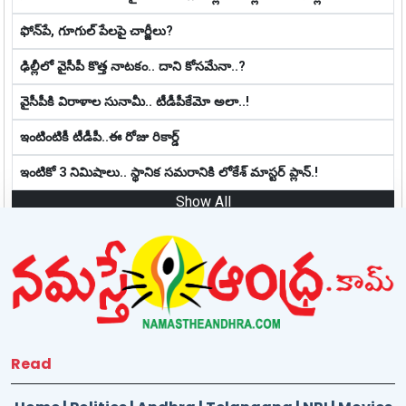
ఫోన్‌పే, గూగుల్ పేల‌పై చార్జీలు?
ఢిల్లీలో వైసీపీ కొత్త నాట‌కం.. దాని కోస‌మేనా..?
వైసీపీకి విరాళాల సునామీ.. టీడీపీకేమో అలా..!
ఇంటింటికీ టీడీపీ..ఈ రోజు రికార్డ్
ఇంటికో 3 నిమిషాలు.. స్థానిక స‌మ‌రానికి లోకేశ్ మాస్ట‌ర్ ప్లాన్‌.!
Show All
Read