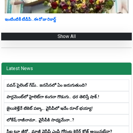
ఇంటింటికీ టీడీపీ..ఈ రోజు రికార్డ్
Show All
Latest News
ప‌వ‌న్ సైలెంట్ గేమ్‌.. జ‌న‌సేన‌లో ఏం జ‌రుగుతుంది?
పార్లమెంట్‌లో హైలెట్‌గా కంగనా గొడుగు.. ధ‌ర తెలిస్తే షాక్‌.!
జైలుకెళ్తేనే టికెట్ పక్కా.. వైసీపీలో ఇదేం రూల్ భయ్యా!
లోకేష్ రాజీనామా.. వైసీపీకి సాధ్య‌మేనా..?
సీఐ టూ జీరో.. మాజీ వైసీపీ ఎంపీ గోరంట్ల కెరీర్ క్లోజ్ అయిన‌ట్లేనా?