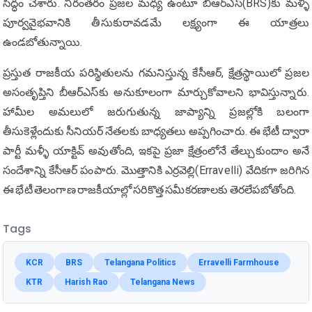
సిద్ధం చేశారు. నిరంతరం ప్రజల మధ్య ఉంటూ బీఆర్ఎస్‌(BRS)కు మళ్ళీ
పూర్వవైభవానికి తీసుకురావడమే లక్ష్యంగా ఈ యాత్రలు
ఉండబోతున్నాయి.
ప్రస్తుత రాజకీయ పరిస్థితులను గమనిస్తున్న కేసీఆర్, క్షేత్రస్థాయిలో ప్రజల
అసంతృప్తిని బీఆర్ఎస్‌కు అనుకూలంగా మార్చుకోవాలని భావిస్తున్నారు.
హామీల అమలులో జరుగుతున్న జాప్యాన్ని ప్రజల్లోకి బలంగా
తీసుకెళ్లేందుకు సీనియర్ నేతలకు బాధ్యతలు అప్పగించారు. ఈ భేటీ ద్వారా
పార్టీ మళ్ళీ యాక్టివ్ అవుతోంది, ఇకపై ప్రజా క్షేత్రంలోనే తేల్చుకుందాం అనే
సందేశాన్ని కేసీఆర్ పంపారు. మొత్తానికి ఎర్రవెల్లి(Erravelli) వేదికగా జరిగిన
ఈ భేటీ తెలంగాణ రాజకీయాల్లో సరికొత్త సమీకరణాలకు తెరలేపబోతోంది.
Tags
KCR
BRS
Telangana Politics
Erravelli Farmhouse
KTR
Harish Rao
Telangana News