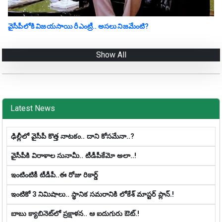
వైసీపీలోకి విజయసాయి రీఎంట్రీ.. అసలు నిజమేంటి?
Show All
Latest News
ఢిల్లీలో వైసీపీ కొత్త నాట‌కం.. దాని కోస‌మేనా..?
వైసీపీకి విరాళాల సునామీ.. టీడీపీకేమో అలా..!
ఇంటింటికీ టీడీపీ..ఈ రోజు రికార్డ్
ఇంటికో 3 నిమిషాలు.. స్థానిక స‌మ‌రానికి లోకేశ్ మాస్ట‌ర్ ప్లాన్‌.!
బాబు క్యాబినెట్‌లో ప్ర‌క్షాళ‌న‌.. ఆ ఐదుగురు ఔట్‌.!