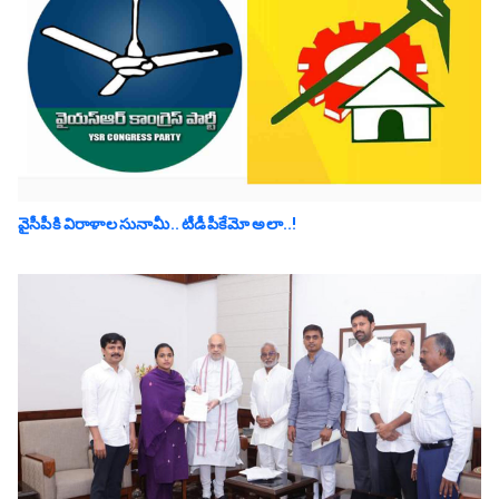
వైసీపీకి విరాళాల సునామీ.. టీడీపీకేమో అలా..!