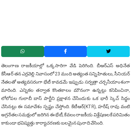
తెలంగాణ రాజకీయాల్లో ఒక్కసారిగా వేడి పెరిగింది. బీఆర్ఎస్‌ అధినేత
కేసీఆర్‌ తన ఎర్రవెల్లి నివాసంలో 23 మంది అత్యంత సన్నిహితులు, సీనియర్
నేతలతో అత్యవసరంగా భేటీ కావడమే ఇప్పుడు సర్వత్రా చర్చనీయాంశంగా
మారింది. ఎన్నికల తర్వాత కొంతకాలం మౌనంగా ఉన్నట్లు కనిపించినా,
లోలోపల గులాబీ బాస్ పార్టీని ప్రక్షాళన చేసేందుకు ఒక భారీ స్కెచ్ సిద్ధం
చేసినట్లు ఈ సమావేశం స్పష్టం చేస్తోంది. కేటీఆర్(KTR), హరీష్ రావు వంటి
అగ్రనేతల సమక్షంలో జరిగిన ఈ భేటీ, కేవలం రాజకీయ విశ్లేషణలకే పరిమితం
కాకుండా భవిష్యత్తు కార్యాచరణకు బలమైన పునాది వేసింది.