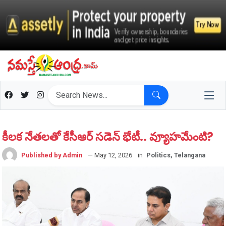
కీల‌క నేత‌ల‌తో కేసీఆర్ స‌డెన్ భేటీ.. వ్యూహ‌మేంటి?
Published by Admin
— May 12, 2026
in
Politics, Telangana