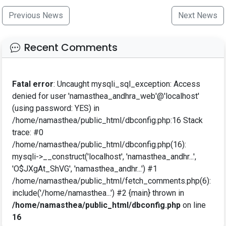
Previous News
Next News
Recent Comments
Fatal error
: Uncaught mysqli_sql_exception: Access
denied for user 'namasthea_andhra_web'@'localhost'
(using password: YES) in
/home/namasthea/public_html/dbconfig.php:16 Stack
trace: #0
/home/namasthea/public_html/dbconfig.php(16):
mysqli->__construct('localhost', 'namasthea_andhr...',
'O$JXgAt_ShVG', 'namasthea_andhr...') #1
/home/namasthea/public_html/fetch_comments.php(6):
include('/home/namasthea...') #2 {main} thrown in
/home/namasthea/public_html/dbconfig.php
on line
16