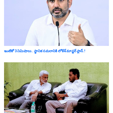
ఇంటికో 3 నిమిషాలు.. స్థానిక స‌మ‌రానికి లోకేశ్ మాస్ట‌ర్ ప్లాన్‌.!