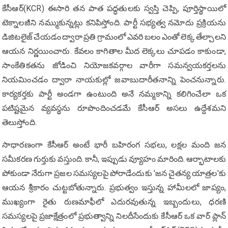
కేసీఆర్(KCR) ఈసారి తన పాత పద్ధతులకు స్వస్తి చెప్పి, పూర్తిస్థాయిలో
టెక్నాలజీని నమ్ముకున్నట్లు కనిపిస్తోంది. పార్టీ సభ్యత్వ నమోదు ప్రక్రియను
డిజిటలైజ్ చేయడం ద్వారా ప్రతి గ్రామంలో ఎవరి బలం ఎంతో లెక్క తేల్చాలని
ఆయన నిర్ణయించారు. కేవలం కాగితాల మీద లెక్కలు చూపడం కాకుండా,
సాంకేతికతను జోడించి నియోజకవర్గాల వారీగా సమన్వయకర్తలను
నియమించడం ద్వారా నాయకుల్లో జవాబుదారీతనాన్ని పెంచనున్నారు.
కార్యకర్తకు పార్టీ అండగా ఉంటుంది అనే నమ్మకాన్ని కలిగించేలా ఒక
పటిష్టమైన వ్యవస్థను రూపొందించడమే కేసీఆర్ అసలు ఉద్దేశమని
తెలుస్తోంది.
సాధారణంగా కేసీఆర్ అంటే భారీ బహిరంగ సభలు, లక్షల మంది జన
సమీకరణ గుర్తుకు వస్తుంది. కానీ, ఇప్పుడు వ్యూహం మారింది. ఆర్భాటాలకు
పోకుండా నేరుగా ప్రజల సమస్యలపై పోరాడేందుకు 'జన చైతన్య యాత్రల'కు
ఆయన శ్రీకారం చుట్టబోతున్నారు. ప్రభుత్వం ఇస్తున్న హామీలలో జాప్యం,
ముఖ్యంగా రైతు రుణమాఫీలో ఎదురవుతున్న ఇబ్బందులు, ధరణి
సమస్యలపై ప్రజాక్షేత్రంలో ప్రభుత్వాన్ని నిలదీసేందుకు కేసీఆర్ ఒక వార్ ప్లాన్