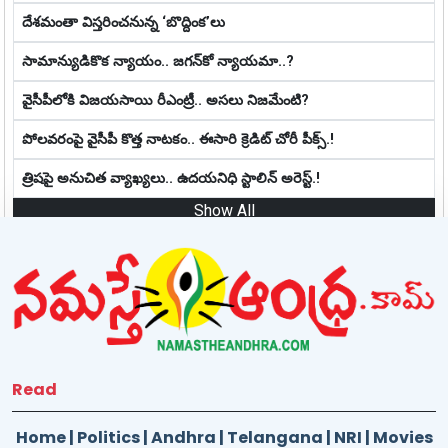
దేశమంతా విస్తరించనున్న ‘బొద్దింక’లు
సామాన్యుడికొక న్యాయం.. జ‌గ‌న్‌కో న్యాయ‌మా..?
వైసీపీలోకి విజయసాయి రీఎంట్రీ.. అసలు నిజమేంటి?
పోలవరంపై వైసీపీ కొత్త నాట‌కం.. ఈసారి క్రెడిట్ చోరీ పీక్స్.!
త్రిషపై అనుచిత వ్యాఖ్య‌లు.. ఉదయనిధి స్టాలిన్ అరెస్ట్‌.!
Show All
Read
Home
|
Politics
|
Andhra
|
Telangana
|
NRI
|
Movies