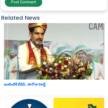
Post Comment
Related News
ఇంటింటికీ టీడీపీ..ఈ రోజు రికార్డ్