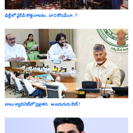
ఢిల్లీలో వైసీపీ కొత్త నాట‌కం.. దాని కోస‌మేనా..?
బాబు క్యాబినెట్‌లో ప్ర‌క్షాళ‌న‌.. ఆ ఐదుగురు ఔట్‌.!