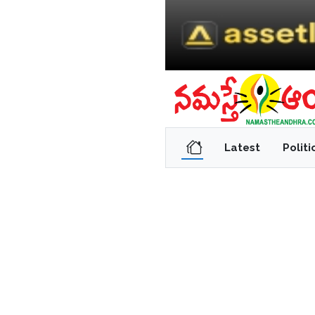
Latest
Politi