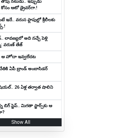
 తోపు న‌టుడు.. ఇప్పుడు
కోసం ఆటో డ్రైవ‌ర్‌గా.!
 ఇదే.. వ‌రుస ఫ్లాపుల్లో శ్రీ‌లీల‌కు
స్‌.!
్‌.. లావ‌ణ్య‌లో అది న‌చ్చే పెళ్లి
: వ‌రుణ్ తేజ్‌
కి ఆ హోదా ఇవ్వలేదట
చేతికి ఏపీ బ్రాండ్ అంబాసిడర్
షియ‌ల్‌.. 26 ఏళ్ల తర్వాత షాలిని
 బిగ్ స్టెప్‌.. మిగ‌తా స్టార్స్‌కు ఆ
దా?
Show All