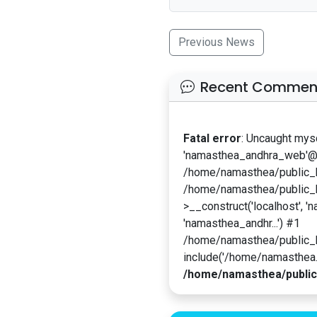
Previous News
Recent Commen
Fatal error
: Uncaught mys
'namasthea_andhra_web'@'l
/home/namasthea/public_ht
/home/namasthea/public_h
>__construct('localhost', '
'namasthea_andhr...') #1
/home/namasthea/public_
include('/home/namasthea...
/home/namasthea/public