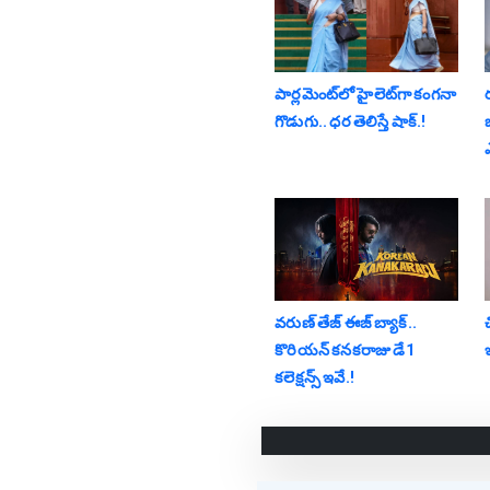
పార్లమెంట్‌లో హైలెట్‌గా కంగనా
ర
గొడుగు.. ధ‌ర తెలిస్తే షాక్‌.!
వరుణ్ తేజ్ ఈజ్ బ్యాక్‌..
కొరియన్ కనకరాజు డే1
క‌లెక్ష‌న్స్ ఇవే.!