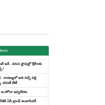
News
 ఇదే.. వ‌రుస ఫ్లాపుల్లో శ్రీ‌లీల‌కు
స్‌.!
్‌.. లావ‌ణ్య‌లో అది న‌చ్చే పెళ్లి
: వ‌రుణ్ తేజ్‌
కి ఆ హోదా ఇవ్వలేదట
చేతికి ఏపీ బ్రాండ్ అంబాసిడర్