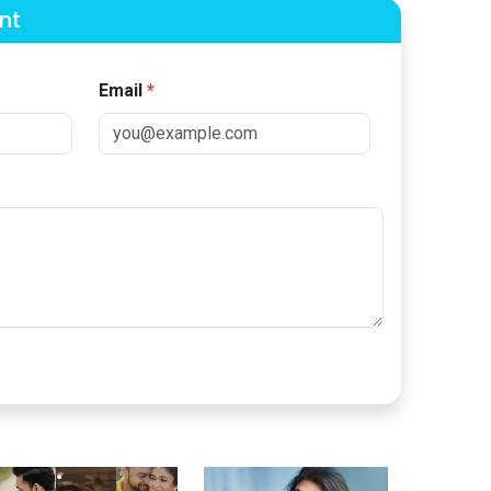
nt
Email
*