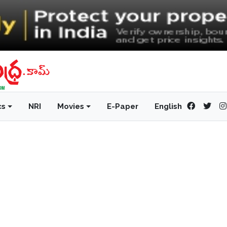
cs
NRI
Movies
E-Paper
English