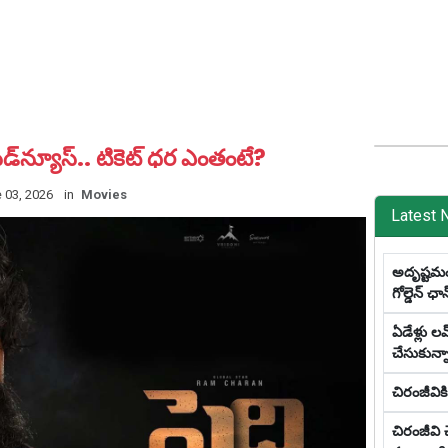
 గుడ్‌న్యూస్‌.. టికెట్ ధ‌ర ఎంతంటే?
 03, 2026
in
Movies
Latest 
అదృష్టమంటే
గోల్డెన్ ఛాన్
ఏడేళ్లు ల‌వ
చేసుకున్నా
చిరంజీవి
చిరంజీవి 