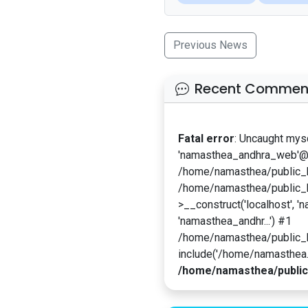
Previous News
Recent Commen
Fatal error
: Uncaught mys
'namasthea_andhra_web'@'l
/home/namasthea/public_ht
/home/namasthea/public_h
>__construct('localhost', '
'namasthea_andhr...') #1
/home/namasthea/public_
include('/home/namasthea...
/home/namasthea/public