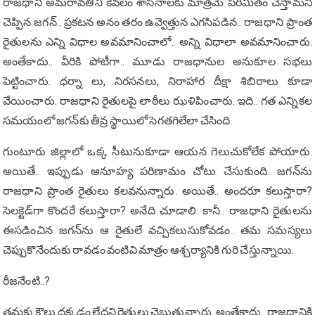
రాజ‌ధాని అమ‌రావ‌తిని కేవలం శాస‌నాల‌కు మాత్ర‌మే ప‌రిమితం చేస్తామ‌ని
చెప్పిన జ‌గ‌న్‌.. ప్ర‌క‌ట‌న అనం త‌రం ఉవ్వెత్తున ఎగ‌సిప‌డిన‌.. రాజ‌ధాని ప్రాంత
రైతుల‌ను ఎన్ని విధాల అవ‌మానించాలో.. అన్ని విధాలా అవ‌మానించారు.
అంతేకాదు.. వీరికి పోటీగా.. మూడు రాజ‌ధానుల అనుకూల స‌భ‌లు
పెట్టించారు. ధ‌ర్నా లు, నిర‌స‌న‌లు, నిరాహార దీక్షా శిబిరాలు కూడా
వేయించారు. రాజ‌ధాని రైతుల‌పై లాఠీలు ఝ‌ళిపించారు. ఇది.. గ‌త ఎన్నిక‌ల
స‌మ‌యంలో జ‌గ‌న్‌కు తీవ్ర స్థాయిలో సెగ‌త‌గిలేలా చేసింది.
గుంటూరు జిల్లాలో ఒక్క సీటునుకూడా ఆయ‌న గెలుచుకోలేక పోయారు.
అయితే.. ఇప్పుడు అనూహ్య ప‌రిణామం చోటు చేసుకుంది. జ‌గ‌న్‌ను
రాజ‌ధాని ప్రాంత రైతులు క‌ల‌వ‌నున్నారు. అయితే.. అంద‌రూ క‌లుస్తారా?
సెల‌క్టెడ్‌గా కొంద‌రే క‌లుస్తారా? అనేది చూడాలి. కానీ.. రాజ‌ధాని రైతుల‌ను
ఈస‌డించిన జ‌గ‌న్‌ను ఆ రైతులే వ‌చ్చిక‌లుసుకోవ‌డం.. తమ స‌మ‌స్య‌లు
చెప్పుకొనేందుకు రావ‌డం వంటివి మాత్రం ఆశ్చ‌ర్యానికి గురి చేస్తున్నాయి.
రీజ‌నేంటి..?
త‌మ‌కు కౌలు ద‌క్క‌డం లేద‌ని రైతులు చెబుతున్నారు. అంతేకాదు.. రాజ‌ధానికి