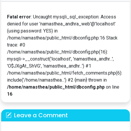
Fatal error
: Uncaught mysqli_sql_exception: Access
denied for user 'namasthea_andhra_web'@'localhost'
(using password: YES) in
/home/namasthea/public_html/dbconfig.php:16 Stack
trace: #0
/home/namasthea/public_html/dbconfig.php(16):
mysqli->__construct('localhost', 'namasthea_andhr...',
'O$JXgAt_ShVG', 'namasthea_andhr...') #1
/home/namasthea/public_html/fetch_comments.php(6):
include('/home/namasthea...') #2 {main} thrown in
/home/namasthea/public_html/dbconfig.php
on line
16
Leave a Comment