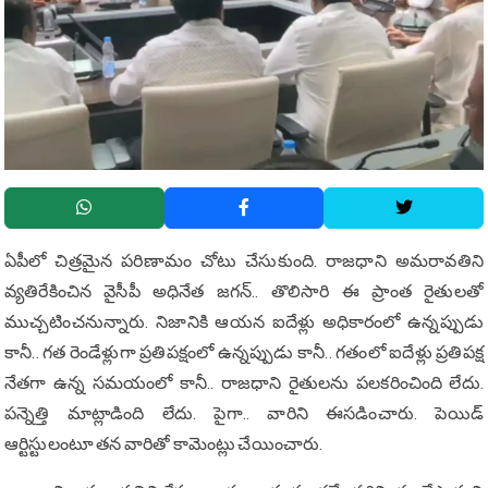
ఏపీలో చిత్ర‌మైన ప‌రిణామం చోటు చేసుకుంది. రాజ‌ధాని అమ‌రావ‌తిని
వ్య‌తిరేకించిన వైసీపీ అధినేత జ‌గ‌న్‌.. తొలిసారి ఈ ప్రాంత రైతుల‌తో
ముచ్చ‌టించ‌నున్నారు. నిజానికి ఆయ‌న ఐదేళ్లు అధికారంలో ఉన్న‌ప్పుడు
కానీ.. గ‌త రెండేళ్లుగా ప్ర‌తిప‌క్షంలో ఉన్న‌ప్పుడు కానీ.. గ‌తంలో ఐదేళ్లు ప్ర‌తిప‌క్ష
నేత‌గా ఉన్న స‌మ‌యంలో కానీ.. రాజ‌ధాని రైతుల‌ను ప‌ల‌క‌రించింది లేదు.
ప‌న్నెత్తి మాట్లాడింది లేదు. పైగా.. వారిని ఈస‌డించారు. పెయిడ్
ఆర్టిస్టులంటూ త‌న వారితో కామెంట్లు చేయించారు.