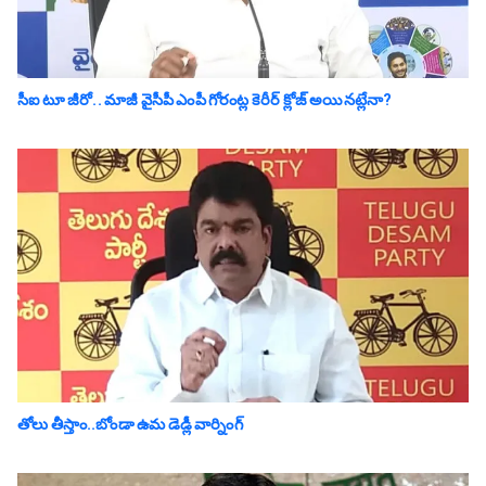
సీఐ టూ జీరో.. మాజీ వైసీపీ ఎంపీ గోరంట్ల కెరీర్ క్లోజ్ అయిన‌ట్లేనా?
తోలు తీస్తాం..బోండా ఉమ డెడ్లీ వార్నింగ్