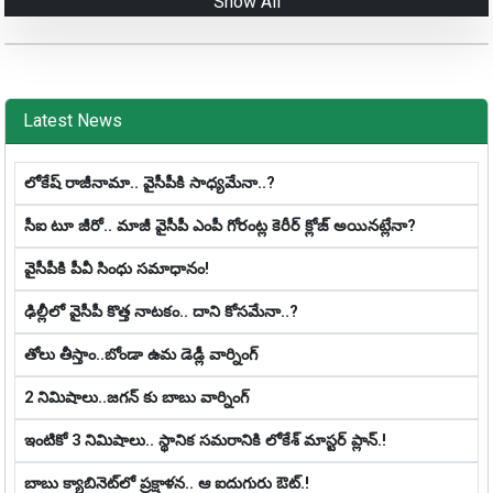
Show All
Latest News
లోకేష్ రాజీనామా.. వైసీపీకి సాధ్య‌మేనా..?
సీఐ టూ జీరో.. మాజీ వైసీపీ ఎంపీ గోరంట్ల కెరీర్ క్లోజ్ అయిన‌ట్లేనా?
వైసీపీకి పీవీ సింధు సమాధానం!
ఢిల్లీలో వైసీపీ కొత్త నాట‌కం.. దాని కోస‌మేనా..?
తోలు తీస్తాం..బోండా ఉమ డెడ్లీ వార్నింగ్
2 నిమిషాలు..జగన్ కు బాబు వార్నింగ్
ఇంటికో 3 నిమిషాలు.. స్థానిక స‌మ‌రానికి లోకేశ్ మాస్ట‌ర్ ప్లాన్‌.!
బాబు క్యాబినెట్‌లో ప్ర‌క్షాళ‌న‌.. ఆ ఐదుగురు ఔట్‌.!