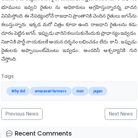
భూములు ఇవ్వ‌ని రైతుల ను అధికారులు ఆగ్ర‌హిస్తున్నార‌న్న వాద‌న
వినిపిస్తోంది. ఈ నేప‌థ్యంలోనే రాజ‌ధాని ప్రాంతానికి చెందిన రైతులు జ‌గ‌న్‌ను
క‌లుస్తున్నారు. ఇక్క‌డ మ‌రో చిత్రం కూడా ఉంది. రాజ‌ధాని రైతుల‌ను క‌డు
దూరం పెట్టిన జ‌గ‌న్‌.. ఇప్పుడు వారిని క‌లుసుకునేందుకు ప్రాధాన్యం ఇవ్వ‌డం.
నిజానికి పార్టీ నాయ‌కుల‌కే ఆయ‌న ద‌ర్శనం ల‌భించ‌డం లేదు. కానీ.. ఇప్పుడు
రైతుల‌కు అప్పాయింట్‌మెంటు ఇవ్వ‌డం.. అంద‌రినీ ఆశ్చ‌ర్యానికి గురి
చేస్తోంది.
Tags
Why did
amaravati farmers
met
jagan
Previous News
Next News
Recent Comments