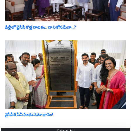
ఢిల్లీలో వైసీపీ కొత్త నాట‌కం.. దాని కోస‌మేనా..?
వైసీపీకి పీవీ సింధు సమాధానం!