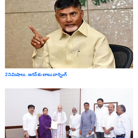
2 నిమిషాలు..జగన్ కు బాబు వార్నింగ్