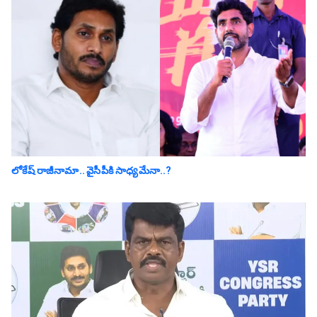
లోకేష్ రాజీనామా.. వైసీపీకి సాధ్య‌మేనా..?