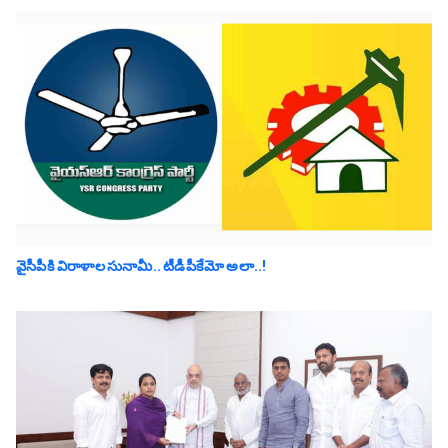
వైసీపీకి విరాళాల సునామీ.. టీడీపీకేమో అలా..!