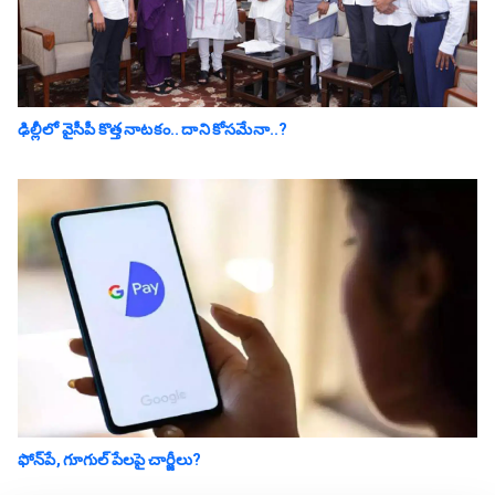
ఢిల్లీలో వైసీపీ కొత్త నాట‌కం.. దాని కోస‌మేనా..?
ఫోన్‌పే, గూగుల్ పేల‌పై చార్జీలు?