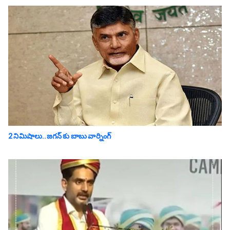
2 నిమిషాలు..జగన్ కు బాబు వార్నింగ్