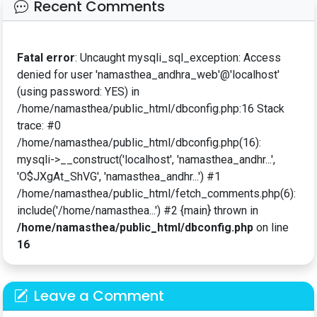
Recent Comments
Fatal error
: Uncaught mysqli_sql_exception: Access
denied for user 'namasthea_andhra_web'@'localhost'
(using password: YES) in
/home/namasthea/public_html/dbconfig.php:16 Stack
trace: #0
/home/namasthea/public_html/dbconfig.php(16):
mysqli->__construct('localhost', 'namasthea_andhr...',
'O$JXgAt_ShVG', 'namasthea_andhr...') #1
/home/namasthea/public_html/fetch_comments.php(6):
include('/home/namasthea...') #2 {main} thrown in
/home/namasthea/public_html/dbconfig.php
on line
16
Leave a Comment