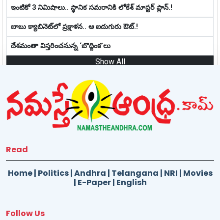
ఇంటికో 3 నిమిషాలు.. స్థానిక స‌మ‌రానికి లోకేశ్ మాస్ట‌ర్ ప్లాన్‌.!
బాబు క్యాబినెట్‌లో ప్ర‌క్షాళ‌న‌.. ఆ ఐదుగురు ఔట్‌.!
దేశమంతా విస్తరించనున్న ‘బొద్దింక’లు
Show All
Read
Home
|
Politics
|
Andhra
|
Telangana
|
NRI
|
Movies
|
E-Paper
|
English
Follow Us