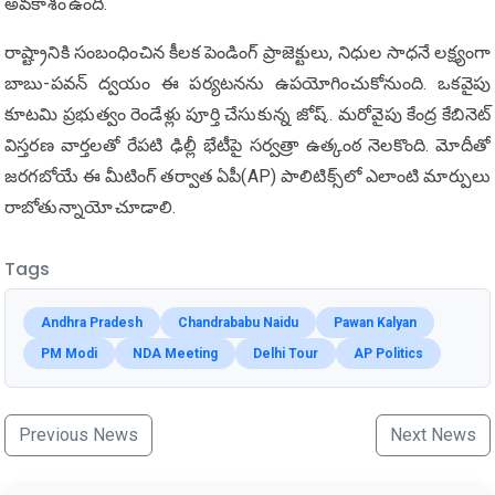
అవకాశం ఉంది.
రాష్ట్రానికి సంబంధించిన కీలక పెండింగ్ ప్రాజెక్టులు, నిధుల సాధనే లక్ష్యంగా
బాబు-పవన్ ద్వయం ఈ పర్యటనను ఉపయోగించుకోనుంది. ఒకవైపు
కూటమి ప్రభుత్వం రెండేళ్లు పూర్తి చేసుకున్న జోష్.. మరోవైపు కేంద్ర కేబినెట్
విస్తరణ వార్తలతో రేపటి ఢిల్లీ భేటీపై సర్వత్రా ఉత్కంఠ నెలకొంది. మోదీతో
జరగబోయే ఈ మీటింగ్ తర్వాత ఏపీ(AP) పాలిటిక్స్‌లో ఎలాంటి మార్పులు
రాబోతున్నాయో చూడాలి.
Tags
Andhra Pradesh
Chandrababu Naidu
Pawan Kalyan
PM Modi
NDA Meeting
Delhi Tour
AP Politics
Previous News
Next News