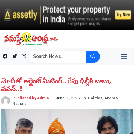
మోదీతో అర్జెంట్ మీటింగ్.. రేపు ఢిల్లీకి బాబు,
ప‌వ‌న్‌..!
Published by Admin
— June 08, 2026
in
Politics, Andhra,
National