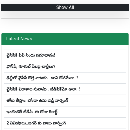
Show All
Latest News
వైసీపీకి పీవీ సింధు సమాధానం!
ఫోన్‌పే, గూగుల్ పేల‌పై చార్జీలు?
ఢిల్లీలో వైసీపీ కొత్త నాట‌కం.. దాని కోస‌మేనా..?
వైసీపీకి విరాళాల సునామీ.. టీడీపీకేమో అలా..!
తోలు తీస్తాం..బోండా ఉమ డెడ్లీ వార్నింగ్
ఇంటింటికీ టీడీపీ..ఈ రోజు రికార్డ్
2 నిమిషాలు..జగన్ కు బాబు వార్నింగ్