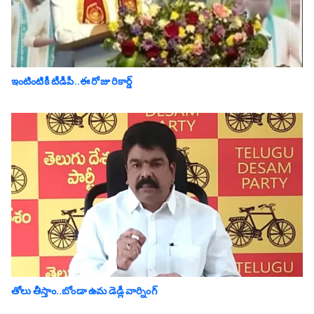
ఇంటింటికీ టీడీపీ..ఈ రోజు రికార్డ్
తోలు తీస్తాం..బోండా ఉమ డెడ్లీ వార్నింగ్