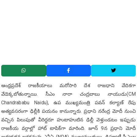
ఆంధ్రప్రదేశ్ రాజకీయాలు మరోసారి దేశ రాజధాని వేదికగా
వేడెక్కబోతున్నాయి. సీఎం నారా చంద్రబాబు నాయుడు(CM
Chandrababu Naidu), ఉప ముఖ్యమంత్రి పవన్ కల్యాణ్ రేపు
అత్యవసరంగా ఢిల్లీకి పయనం కానున్నారు. ప్రధాని నరేంద్ర మోదీ నుంచి
వచ్చిన పిలుపుతో వీరిద్దరూ హుటాహుటిన ఢిల్లీ వెళ్తుండటం ఇప్పుడు
రాజకీయ వర్గాల్లో హాట్ టాపిక్‌గా మారింది. జూన్ 9న ప్రధాని మోదీ
అధ్యక్షతన జరగనున్న ఎన్డీఏ (NDA) ముఖ్యమంత్రులు, డిప్యూటీ సీఎంల