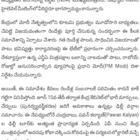
హైలెవెల్ మీటింగ్‌లో వీరిద్దరూ భాగస్వామ్యం కానున్నారు.
కేంద్రంలో మోదీ నేతృత్వంలోని కూటమి ప్రభుత్వం మూడోసారి బాధ్యతలు
చేపట్టి విజయవంతంగా రెండేళ్లు పూర్తి చేసుకున్న సందర్భంగా ఈ కీలక
సమావేశాన్ని ఏర్పాటు చేశారు. గత రెండేళ్ల పాలన, సాధించిన విజయాలతో
పాటు భవిష్యత్తు కార్యాచరణపై ఈ భేటీలో ప్రధానంగా చర్చించనున్నారు.
దేశవ్యాప్తంగా ఉన్న ఎన్డీఏ మిత్రపక్షాల బలాన్ని చాటడంతో పాటు, రాబోయే
రోజుల్లో అనుసరించాల్సిన వ్యూహాలపై ప్రధాని మోదీ(PM Modi) దిశా
నిర్దేశం చేయనున్నారు.
అయితే, ఈ సమావేశం కేవలం రెండేళ్ల సంబరాలకే పరిమితం కాదనే టాక్
గట్టిగా వినిపిస్తోంది. జూన్ 15వ తేదీ తర్వాత కేంద్ర కేబినెట్‌లో భారీ మార్పులు,
చేర్పులు (పునర్వ్యవస్థీకరణ) జరిగే అవకాశాలు ఉన్నట్లు ఢిల్లీ వర్గాల
సమాచారం. ఈ నేపథ్యంలోనే చంద్రబాబు, పవన్ కల్యాణ్(Pawan Kalyan)
ల ఢిల్లీ టూర్‌కు అత్యంత ప్రాధాన్యత ఏర్పడింది. ఏపీ నుంచి కేంద్ర
మంత్రివర్గంలో అదనపు కోటా దక్కించుకోవడంపై ఈ పర్యటనలో క్లారిటీ వచ్చే