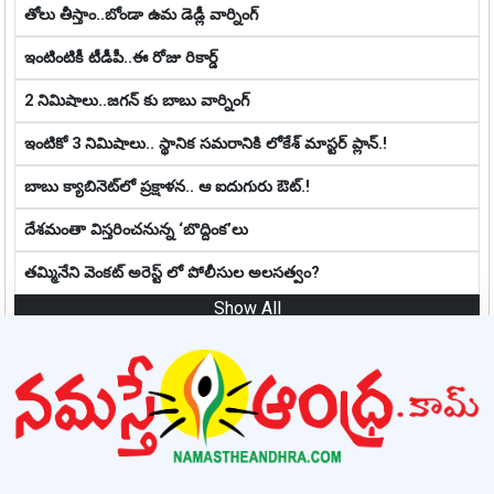
తోలు తీస్తాం..బోండా ఉమ డెడ్లీ వార్నింగ్
ఇంటింటికీ టీడీపీ..ఈ రోజు రికార్డ్
2 నిమిషాలు..జగన్ కు బాబు వార్నింగ్
ఇంటికో 3 నిమిషాలు.. స్థానిక స‌మ‌రానికి లోకేశ్ మాస్ట‌ర్ ప్లాన్‌.!
బాబు క్యాబినెట్‌లో ప్ర‌క్షాళ‌న‌.. ఆ ఐదుగురు ఔట్‌.!
దేశమంతా విస్తరించనున్న ‘బొద్దింక’లు
తమ్మినేని వెంకట్ అరెస్ట్ లో పోలీసుల అలసత్వం?
Show All