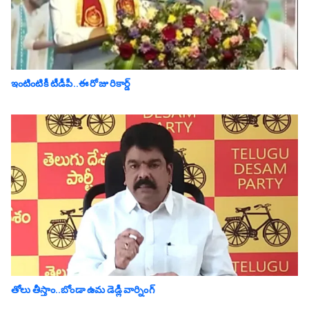
ఇంటింటికీ టీడీపీ..ఈ రోజు రికార్డ్
తోలు తీస్తాం..బోండా ఉమ డెడ్లీ వార్నింగ్