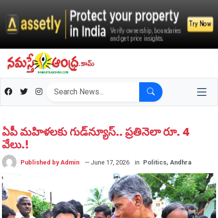
ఏపీ మ‌హిళ‌ల‌కు గుడ్‌న్యూస్‌.. ప్ర‌తినెలా రూ. 4
వేలు.!
Published by Admin
— June 17, 2026
in
Politics, Andhra