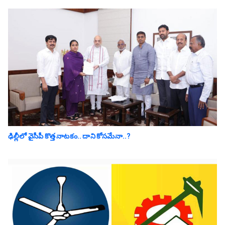
ఢిల్లీలో వైసీపీ కొత్త నాట‌కం.. దాని కోస‌మేనా..?