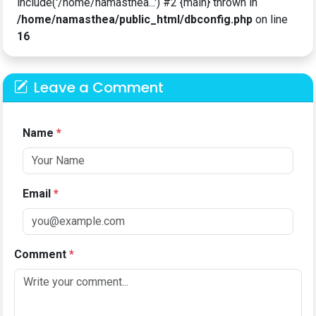
include('/home/namasthea...') #2 {main} thrown in
/home/namasthea/public_html/dbconfig.php
on line
16
Leave a Comment
Name
*
Email
*
Comment
*