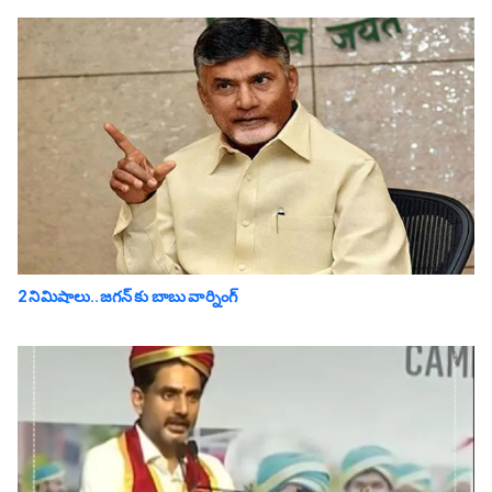
2 నిమిషాలు..జగన్ కు బాబు వార్నింగ్