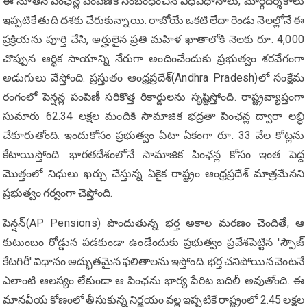
ఈ నూతన పింఛన్ల పంపిణీకి సంబంధించిన విధివిధానాలు, మార్గదర్శకాలు
ఇప్పటికే తుది దశకు చేరుకున్నాయి. రాబోయే ఒకటి లేదా రెండు నెలల్లోనే ఈ
ప్రక్రియను పూర్తి చేసి, అర్హులైన ప్రతి మహిళ ఖాతాలోకి నెలకు రూ. 4,000
చొప్పున ఆర్థిక సాయాన్ని నేరుగా అందించేందుకు ప్రభుత్వం శరవేగంగా
అడుగులు వేస్తోంది. ప్రస్తుతం ఆంధ్రప్రదేశ్‌(Andhra Pradesh)లో సంక్షేమ
రంగంలో పెన్షన్ల పంపిణీ సరికొత్త రికార్డులను సృష్టిస్తోంది. రాష్ట్రవ్యాప్తంగా
సుమారు 62.34 లక్షల మందికి సామాజిక భద్రతా పింఛన్ల ద్వారా లబ్ధి
చేకూరుతోంది. ఇందుకోసం ప్రభుత్వం ఏటా ఏకంగా రూ. 33 వేల కోట్లను
కేటాయిస్తోంది. భారతదేశంలోనే సామాజిక పింఛన్ల కోసం ఇంత పెద్ద
మొత్తంలో నిధులు ఖర్చు చేస్తున్న ఏకైక రాష్ట్రం ఆంధ్రప్రదేశ్‌ మాత్రమేనని
ప్రభుత్వం గర్వంగా చెప్తోంది.
పెన్షన్(AP Pensions) పొందుతున్న భర్త అకాల మరణం చెందితే, ఆ
కుటుంబం రోడ్డున పడకుండా ఉండేందుకు ప్రభుత్వం ప్రవేశపెట్టిన 'స్పౌజ్
కేటగిరీ' విధానం అద్భుతమైన ఫలితాలను ఇస్తోంది. భర్త చనిపోయిన వెంటనే
ఎలాంటి ఆలస్యం లేకుండా ఆ పింఛను భార్య పేరిట బదిలీ అవుతోంది. ఈ
మానవీయ కోణంలో తీసుకున్న నిర్ణయం వల్ల ఇప్పటికే రాష్ట్రంలో 2.45 లక్షల