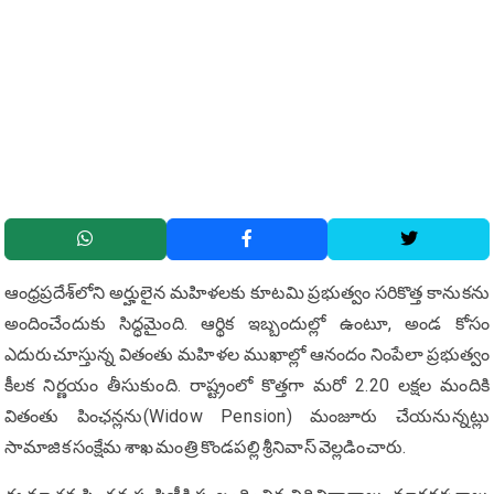
ఆంధ్రప్రదేశ్‌లోని అర్హులైన మహిళలకు కూటమి ప్రభుత్వం సరికొత్త కానుకను
అందించేందుకు సిద్ధమైంది. ఆర్థిక ఇబ్బందుల్లో ఉంటూ, అండ కోసం
ఎదురుచూస్తున్న వితంతు మహిళల ముఖాల్లో ఆనందం నింపేలా ప్రభుత్వం
కీలక నిర్ణయం తీసుకుంది. రాష్ట్రంలో కొత్తగా మరో 2.20 లక్షల మందికి
వితంతు పింఛన్లను(Widow Pension) మంజూరు చేయనున్నట్లు
సామాజిక సంక్షేమ శాఖ మంత్రి కొండపల్లి శ్రీనివాస్ వెల్లడించారు.