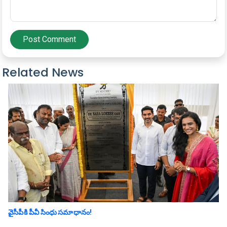
Post Comment
Related News
వైసీపీకి పీవీ సింధు సమాధానం!