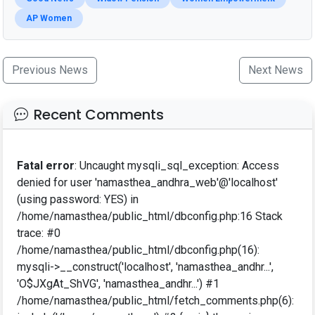
AP Women
Previous News
Next News
Recent Comments
Fatal error
: Uncaught mysqli_sql_exception: Access
denied for user 'namasthea_andhra_web'@'localhost'
(using password: YES) in
/home/namasthea/public_html/dbconfig.php:16 Stack
trace: #0
/home/namasthea/public_html/dbconfig.php(16):
mysqli->__construct('localhost', 'namasthea_andhr...',
'O$JXgAt_ShVG', 'namasthea_andhr...') #1
/home/namasthea/public_html/fetch_comments.php(6):