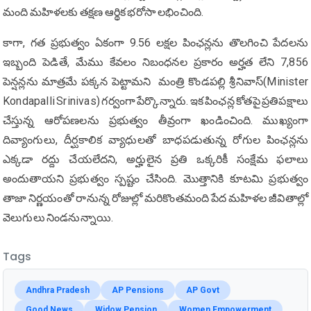
మంది మహిళలకు తక్షణ ఆర్థిక భరోసా లభించింది.
కాగా, గత ప్రభుత్వం ఏకంగా 9.56 లక్షల పింఛన్లను తొలగించి పేదలను
ఇబ్బంది పెడితే, మేము కేవలం నిబంధనల ప్రకారం అర్హత లేని 7,856
పెన్షన్లను మాత్రమే పక్కన పెట్టామ‌ని మంత్రి కొండపల్లి శ్రీనివాస్(Minister
Kondapalli Srinivas) గ‌ర్వంగా పేర్కొన్నారు. ఇక పింఛన్ల కోతపై ప్రతిపక్షాలు
చేస్తున్న ఆరోపణలను ప్రభుత్వం తీవ్రంగా ఖండించింది. ముఖ్యంగా
దివ్యాంగులు, దీర్ఘకాలిక వ్యాధులతో బాధపడుతున్న రోగుల పింఛన్లను
ఎక్కడా రద్దు చేయలేదని, అర్హులైన ప్రతి ఒక్కరికీ సంక్షేమ ఫలాలు
అందుతాయని ప్రభుత్వం స్పష్టం చేసింది. మొత్తానికి కూట‌మి ప్ర‌భుత్వం
తాజా నిర్ణయంతో రానున్న రోజుల్లో మరికొంతమంది పేద మహిళల జీవితాల్లో
వెలుగులు నిండనున్నాయి.
Tags
Andhra Pradesh
AP Pensions
AP Govt
Good News
Widow Pension
Women Empowerment