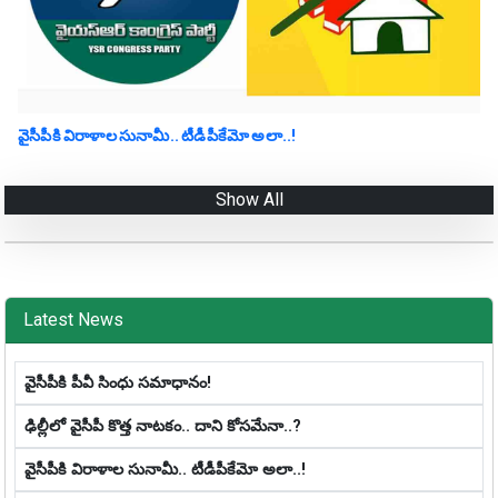
వైసీపీకి విరాళాల సునామీ.. టీడీపీకేమో అలా..!
Show All
Latest News
వైసీపీకి పీవీ సింధు సమాధానం!
ఢిల్లీలో వైసీపీ కొత్త నాట‌కం.. దాని కోస‌మేనా..?
వైసీపీకి విరాళాల సునామీ.. టీడీపీకేమో అలా..!