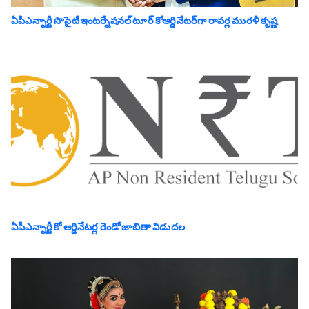
ఏపీఎన్నార్టీ సొసైటీ ఇంటర్నేషనల్ టూర్ కోఆర్డినేటర్‌గా రాపర్ల మురళీ కృష్ణ
ఏపీఎన్నార్టీ కో ఆర్డినేటర్ల రెండో జాబితా విడుదల