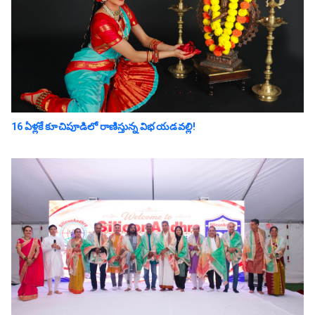
16 ఏళ్లకే కూచిపూడిలో రాణిస్తున్న విభ యడవల్లి!