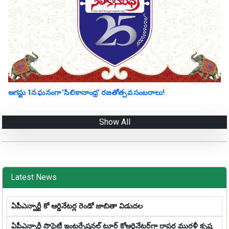
ఆగస్టు 1న ఘనంగా 'సిలికానాంధ్ర' రజతోత్సవ సంబరాలు!
Show All
Latest News
ఏపీఎన్నార్టీ కో ఆర్డినేటర్ల రెండో జాబితా విడుదల
ఏపీఎన్నార్టీ సొసైటీ ఇంటర్నేషనల్ టూర్ కోఆర్డినేటర్‌గా రాపర్ల మురళీ కృష్ణ