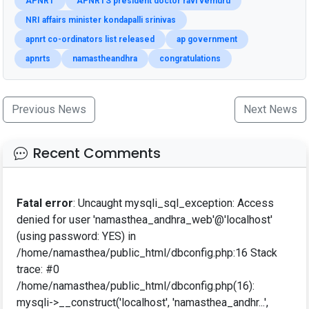
APNRT
APNRTS president doctor ravi vemuru
NRI affairs minister kondapalli srinivas
apnrt co-ordinators list released
ap government
apnrts
namastheandhra
congratulations
Previous News
Next News
Recent Comments
Fatal error
: Uncaught mysqli_sql_exception: Access
denied for user 'namasthea_andhra_web'@'localhost'
(using password: YES) in
/home/namasthea/public_html/dbconfig.php:16 Stack
trace: #0
/home/namasthea/public_html/dbconfig.php(16):
mysqli->__construct('localhost', 'namasthea_andhr...',