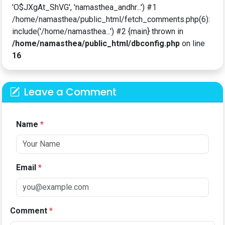
'O$JXgAt_ShVG', 'namasthea_andhr...') #1
/home/namasthea/public_html/fetch_comments.php(6):
include('/home/namasthea...') #2 {main} thrown in
/home/namasthea/public_html/dbconfig.php
on line
16
Leave a Comment
Name
*
Email
*
Comment
*