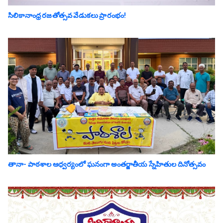
సిలికానాంధ్ర రజతోత్సవ వేడుకలు ప్రారంభం!
తానా- పాఠశాల ఆధ్వర్యంలో ఘనంగా అంతర్జాతీయ స్నేహితుల దినోత్సవం