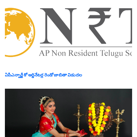
ఏపీఎన్నార్టీ కో ఆర్డినేటర్ల రెండో జాబితా విడుదల