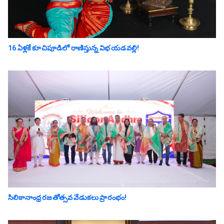
16 ఏళ్లకే కూచిపూడిలో రాణిస్తున్న విభ యడవల్లి!
సిలికానాంధ్ర రజతోత్సవ వేడుకలు ప్రారంభం!