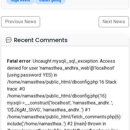
huge event
thanks giving
Previous News
Next News
Recent Comments
Fatal error
: Uncaught mysqli_sql_exception: Access
denied for user 'namasthea_andhra_web'@'localhost'
(using password: YES) in
/home/namasthea/public_html/dbconfig.php:16 Stack
trace: #0
/home/namasthea/public_html/dbconfig.php(16):
mysqli->__construct('localhost', 'namasthea_andhr...',
'O$JXgAt_ShVG', 'namasthea_andhr...') #1
/home/namasthea/public_html/fetch_comments.php(6):
include('/home/namasthea...') #2 {main} thrown in