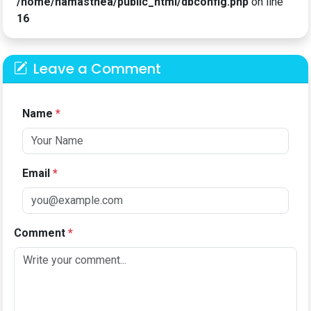
/home/namasthea/public_html/dbconfig.php
on line
16
Leave a Comment
Name
*
Email
*
Comment
*