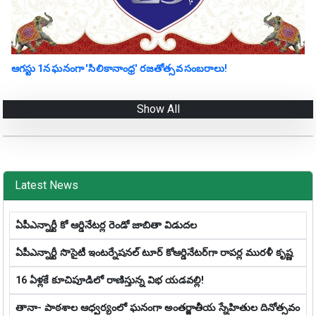
ఆగస్టు 1న ఘనంగా 'సిలికానాంధ్ర' రజతోత్సవ సంబరాలు!
Show All
Latest News
ఏపీఎన్నార్టీ కో ఆర్డినేటర్ల రెండో జాబితా విడుదల
ఏపీఎన్నార్టీ సొసైటీ ఇంటర్నేషనల్ టూర్ కోఆర్డినేటర్‌గా రాపర్ల మురళీ కృష్ణ
16 ఏళ్లకే కూచిపూడిలో రాణిస్తున్న విభ యడవల్లి!
తానా- పాఠశాల ఆధ్వర్యంలో ఘనంగా అంతర్జాతీయ స్నేహితుల దినోత్సవం