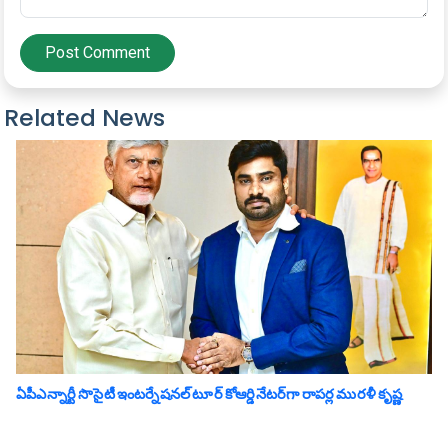
Post Comment
Related News
ఏపీఎన్నార్టీ సొసైటీ ఇంటర్నేషనల్ టూర్ కోఆర్డినేటర్‌గా రాపర్ల మురళీ కృష్ణ