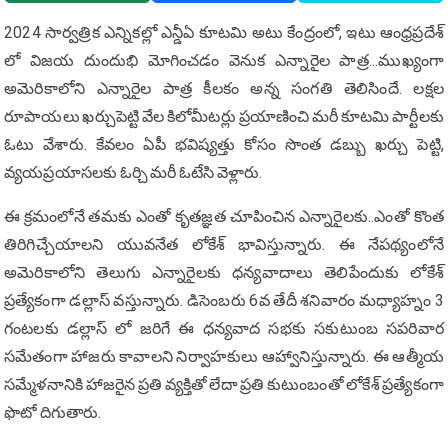
2024 సార్వత్రిక ఎన్నికల్లో ఎన్డీఏ కూటమి అటు కేంద్రంలో, ఇటు ఆంధ్రప్రదేశ్
లో విజయ దుందుభి మోగించడం వెనుక ఎన్నారైల పాత్ర...ముఖ్యంగా
అమెరికాలోని ఎన్నారైల పాత్ర కీలకం అన్న సంగతి తెలిసిందే. లక్షల
రూపాయలు ఖర్చుపెట్టి వేల కిలోమీటర్లు ప్రయాణించి మరీ కూటమి పార్టీలకు
ఓటు వేశారు. కేవలం ఏపీ భవిష్యత్తు కోసం సొంత డబ్బు ఖర్చు పెట్టి,
వ్యయప్రయాసలకు ఓర్చి మరీ ఓటేసి వెళ్లారు.
ఈ క్రమంలోనే తమకు ఎంతో కృతజ్ఞత చూపించిన ఎన్నారైలకు..ఎంతో కొంత
తిరిగిచ్చేయాలని యువనేత లోకేశ్ భావిస్తున్నారు. ఈ నేపథ్యంలోనే
అమెరికాలోని తెలుగు ఎన్నారైలకు ధన్యవాదాలు తెలిపేందుకు లోకేశ్
ప్రత్యేకంగా డల్లాస్ వస్తున్నారు. డిసెంబరు 6వ తేదీ శనివారం మధ్యాహ్నం 3
గంటలకు డల్లాస్ లో జరిగే ఈ ధన్యవాద సభకు సకుటుంబ సపరివార
సమేతంగా హాజరు కావాలని నిర్వాహకులు ఆహ్వానిస్తున్నారు. ఈ ఆత్మీయ
సమ్మేళనానికి హాజరైన ప్రతి వ్యక్తితో లేదా ప్రతి కుటుంబంతో లోకేశ్ ప్రత్యేకంగా
ఫొటో దిగుతారు.