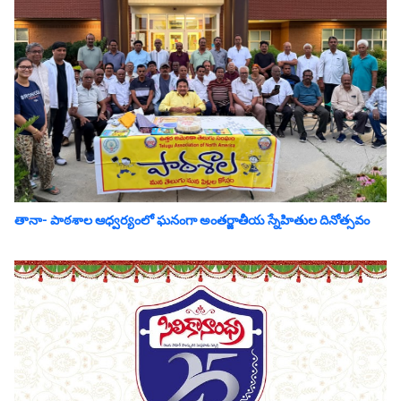
తానా- పాఠశాల ఆధ్వర్యంలో ఘనంగా అంతర్జాతీయ స్నేహితుల దినోత్సవం