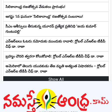
సిలికానాంధ్ర రజతోత్సవ వేడుకలు ప్రారంభం!
ఆగస్టు 1న ఘనంగా 'సిలికానాంధ్ర' రజతోత్సవ సంబరాలు!
సీఎం ఆశీస్సులు తీసుకున్న యూరప్ ప్రత్యేక ప్రతినిధి 'జయ కుమార్
గుంటుపల్లి'
ఎన్ఆర్ఐలు ఓటరు నమోదుకు ముందుకు రావాలి: గ్లోబల్ ఎన్ఆర్ఐ టీడీపీ
చీఫ్ డా. రాజా
బ్రహ్మం చౌదరి త్వరగా కోలుకోవాలి: గ్లోబల్ ఎన్ఆర్ఐ టీడీపీ చీఫ్ డా. రాజా
అమెరికాలో తెలుగు యువకుడు తేజ మృతి అత్యంత విషాదకరం – గ్లోబల్
ఎన్ఆర్ఐ టీడీపీ చీఫ్ డా. రాజా
Show All