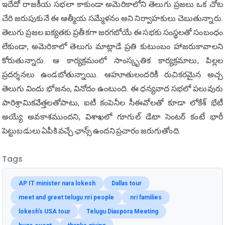
ఇదేదో రాజకీయ సభలా కాకుండా అమెరికాలోని తెలుగు ప్రజలు ఒక చోట
చేరి జరుపుకునే ఈ ఆత్మీయ సమ్మేళనం అని నిర్వాహకులు చెబుతున్నారు.
తెలుగు ప్రజల ఐక్యతకు ప్రతీకగా జరగబోయే ఈ సభకు సంస్థలతో సంబంధం
లేకుండా, అమెరికాలో తెలుగు మాట్లాడే ప్రతి కుటుంబం హాజరుకావాలని
కోరుతున్నారు. ఆ కార్యక్రమంలో సాంస్కృతిక కార్యక్రమాలు, పిల్లల
ప్రదర్శనలు ఉండబోతున్నాయి. ఆహూతులందరికీ రుచికరమైన అచ్చ
తెలుగు విందు భోజనం, వినోదం ఉంటుంది. ఈ ధన్యవాద సభలో పలువురు
పారిశ్రామికవేత్తలతోపాటు, ఐటీ కంపెనీల సీఈవోలతో కూడా లోకేశ్ భేటీ
అయ్యే అవకాశముందని, విశాఖలో గూగుల్ డేటా సెంటర్ కంటే భారీ
పెట్టుబడులు ఏపీకి వచ్చే ఛాన్స్ ఉందని ప్రచారం జరుగుతోంది.
Tags
AP IT minister nara lokesh
Dallas tour
meet and greet telugu nri people
nri families
lokesh's USA tour
Telugu Diaspora Meeting