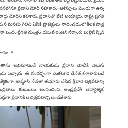
” అంటారు నారా లోకేష్‌. ఏపీకి అతి పెద్ద పెట్టుబ‌డులు క్లియ‌ర్
థాప‌న‌లోనూ ప్రధాని మోదీ స‌హ‌కారం-ఆశీస్సులు మెండుగా ఉన్న
ని సార్లు మోదీని క‌లిశారు. ప్రధానితో భేటీ అయ్యారు. రాష్ట్ర ప్రగతి
య‌న మ‌న‌సు గెలిచి ఏపీకి ప్రాజెక్టులు సాధించ‌డంలో కీల‌క పాత్ర
ారా బంధం ప్రగతి మంత్రం. డ‌బుల్ ఇంజ‌న్ స‌ర్కారు బుల్లెట్ స్పీడ్
ానం...*
థి-తాను అభిమానించే నాయ‌కుడు ప్రధాని మోదీకి తెలుగు
దు ఇచ్చారు. ఈ సంద‌ర్బంగా వెంక‌ట‌గిరి చేనేత క‌ళాకారుల‌చే
 ప్రత్యేకంగా జామ్దానీ నేత‌తో త‌యారు చేసిన శ్రీవారి చిత్రపటాన్ని
ంద్రబాబు కుటుంబం అందించింది. ఆంధ్రప్రదేశ్ ఆధ్యాత్మిక‌,
ర్తుగా ప్రధానికి ఆ చిత్రపటాన్ని అంద‌జేశారు.