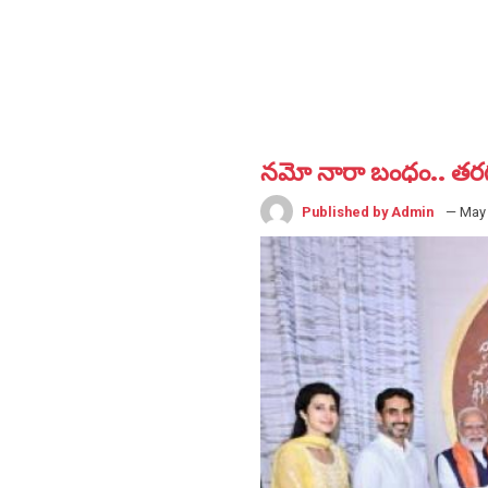
న‌మో నారా బంధం.. త‌ర
Published by Admin
— May 