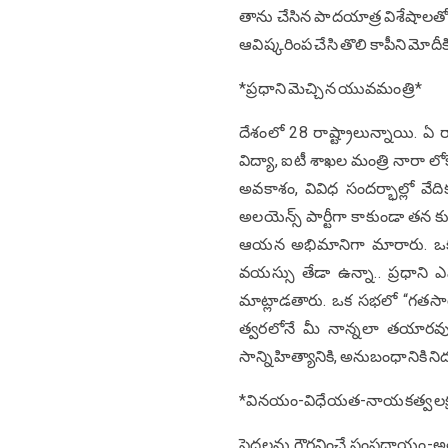
తాను చేసిన పాద‌యాత్ర విశేషాల‌త
ఆవిష్కరింప చేసి తొలి కాపీని మోదీ
*ప్రధాని మెచ్చిన యువ‌మంత్రి*
దేశంలో 28 రాష్ట్రాలున్నాయి. ఏ ర
విద్యా, ఐటీ శాఖ‌ల మంత్రి నారా లోకే
అవ‌కాశం, వివిధ సంద‌ర్భాల్లో వేది
అల‌యెన్స్ పార్టీగా కాకుండా త‌న క
ఆయ‌న అభిమానిగా మారారు. ఒక దేశ
వ‌య‌స్సు తేడా ఉన్నా.. ప్రధాని 
మాట్లాడతారు. ఒక స‌భ‌లో “గతసార
త్వరలోనే మీ నాన్నలా తయారవు
సాన్నిహిత్యానికి, అనుబంధానికి ని
*విన‌యం-విధేయ‌త‌-నాయ‌క‌త్వ లక
పెద్దలను గౌర‌వించే సంప్రదాయం-