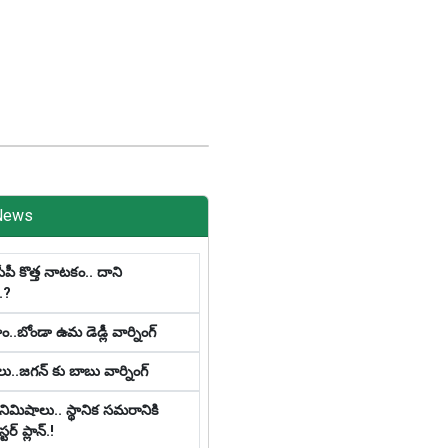
News
సీపీ కొత్త నాట‌కం.. దాని
.?
ాం..బోండా ఉమ డెడ్లీ వార్నింగ్
ు..జగన్ కు బాబు వార్నింగ్
నిమిషాలు.. స్థానిక స‌మ‌రానికి
‌ర్ ప్లాన్‌.!