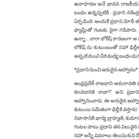
ఉదాహ‌ర‌ణ‌ అనే భావన రాజకీయ వర్
బంధం ఉన్నప్పటికీ... ప్రధాని నర
ఏర్పడింది. అందుకే ప్రధాని మోద
ఫ్యామ్లీతో గంటకు పైగా గడిపారు
ఉన్నా... నారా లోకేష్ కారణంగా 
లోకేష్ ను కుటుంబంతో సహా ఢిల్లీ
అప్పటి నుంచి వీరి మధ్య బంధం మ
*ప్రధాని నుంచి అరుదైన ఆహ్వానం*
ఆంధ్రప్రదేశ్ రాజధాని అమరావతి పునః
కలవడానికి రావా?' అని ప్రధాని
ఆహ్వానించారు. ఈ అరుదైన ఆహ్వానాన
కుటుంబ సమేతంగా ఢిల్లీకి వస్తాను' 
నివాసానికి భార్య బ్రాహ్మణి, కుమారు
గంట‌ల పాటు ప్రధాని తన విలువైన
సహా అన్నీ వివరాలు తెలుసుకుని దేవా