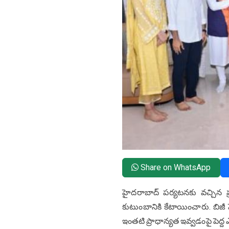
Share on WhatsApp
హైదరాబాద్ పర్యటనకు వచ్చిన ప
కుటుంబానికి కేటాయించారు. బిజీ 
ఇంతటి ప్రాధాన్యత ఇవ్వడంపై పెద్ద