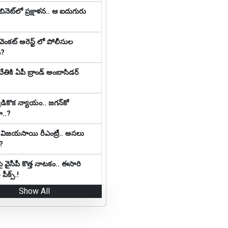
ినెట్‌లో ప్ర‌క్షాళ‌న‌.. ఆ ఐదుగురు
 వెంకట్ అరెస్ట్ లో పోలీసుల
ం?
చేతికి ఏపీ బ్రాండ్ అంబాసిడర్
ికొక న్యాయం.. జ‌గ‌న్‌కో
..?
కి విజయసాయి రీఎంట్రీ.. అసలు
?
వైసీపీ కొత్త నాట‌కం.. ఈసారి
 పీక్స్.!
Show All