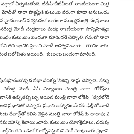
గాల్లో ఏర్పడుతోంది. టీడీపీ-బీజేపీలతో రాజకీయంగా మిత్ర
ేంద్ర మోదీతో నారా ఫ్యామ్లీకి కుటుంబ పరంగా కూడా అనుబంధం
ీ తన హైదరాబాద్ పర్యటనలో భాగంగా ముఖ్యమంత్రి చంద్రబాబు
. నరేంద్ర మోదీ-చంద్రబాబు మధ్య రాజకీయంగా సాన్నిహిత్యం
ఆ బంధం కుటుంబం బంధంగా మారిందనే చెప్పాలి. గతంలో నారా
లోని తన ఇంటికి ప్రధాని మోదీ ఆహ్వానించారు... గౌరవించారు.
రింత బలోపేతం అయింది... కుటుంబ బంధంగా మారింది.
ప్రారంభోత్సవ సభా వేదికపై 'నీకెన్ని సార్లు చెప్పాలి.. నన్ను
 నరేంద్ర మోదీ, ఏపీ విద్యాశాఖ మంత్రి నారా లోకేష్‌ను
ికి ఉబ్బిత‌బ్బిబ్బు అయిన‌ మంత్రి నారా లోకేష్.. 'త్వరలోనే
అని ప్రధానితో చెప్పారు. ప్రధాని ఆహ్వానం మేర‌కు ఢిల్లీలో మోదీ
డు దేవాన్ష్‌తో క‌లిసి వెళ్లిన మంత్రి నారా లోకేష్‌ కు దాదాపు 2
 సమయాన్ని కేటాయించారు. కుటుంబం యోగ‌క్షేమాలు, చ‌దువు
న్ష్‌ను త‌న ఒడిలో కూర్చోపెట్టుకుని మ‌రీ మాట్లాడారు ప్రధాని.