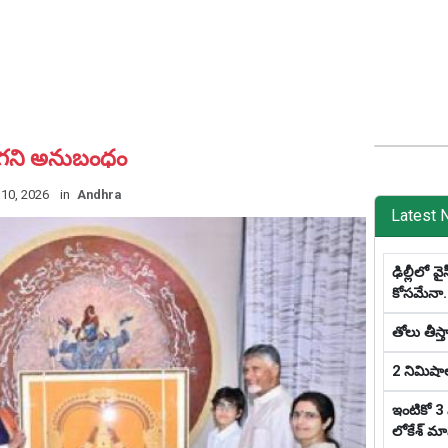
‌గ‌ని అనుబంధం
10, 2026
in
Andhra
Latest 
ఢిల్లీలో వై
కోస‌మేనా.
తోలు తీస్త
2 నిమిషాల
ఇంటికో 3 
లోకేశ్ మాస్ట