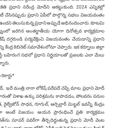
ితి ప్రధాని న‌రేంద్ర మోదీని ఆక‌ట్టుకుంది. 2024 ఎన్నిక‌ల్లో
ోటీ చేసిన‌ప్పుడు ప్రధాని ఏపీలో పాల్గొన్న స‌భ‌లు విజ‌య‌వంతం
ిక ఉంద‌ని తెలుసుకున్న ప్రధాని అప్పుడే అభినందించారు. కూట‌మి
ట్నంలో జరిగిన అంతర్జాతీయ యోగా దినోత్సవ కార్యక్రమాల
్ దగ్గరుండి పర్యవేక్షించి విజ‌య‌వంతం చేయ‌డాన్ని ప్రధాని
 కేంద్ర కెబినెట్ సమావేశంలోనూ చెప్పారు. ఇక కర్నూలు జిల్లా
ఎస్టీ బహిరంగ సభలో ప్రధాని నిర్ణయాలతో ప్రజలకు ఎలా మేలు
న్నారు.
 రికార్డు*
ీడ్.. ఇదే మంత్రి నారా లోకేష్ ప‌దేప‌దే చెప్పే మాట‌. ప్రధాని మోదీ
‌హ‌కారంతో విశాఖ ఉక్కు పరిశ్రమను కాపాడడం, పోలవరం ప‌నుల
ల్వేజోన్ సాధ‌న, గూగుల్, ఆర్సెల్లార్ మిట్టల్ ఇవ‌న్నీ కేంద్రం
నమో అంటే విజయం. ఆయన ప్రారంభించే ప్రతి కార్యక్రమం
ు సూపర్ పవర్‌గా తీర్చిదిద్దుతున్న ప్రధాని మోదీ వెంట‌