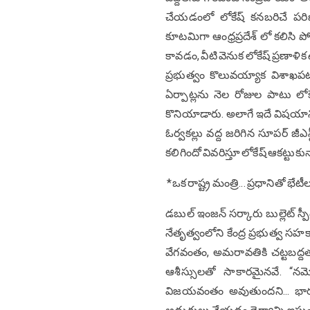
చేయ‌డంలో లోకేష్ క‌న‌బ‌రిచే ప‌రిణ
కూట‌మిగా ఆంధ్రప్రదేశ్ లో క‌లిసి ప
కావ‌డం, వీటి వెనుక లోకేష్ ప్రణాళ
ప్రభుత్వం కొలువ‌య్యాక విశాఖప
ఏర్పాట్లను నెల రోజుల పాటు లోకేష
కొనియాడారు. అలాగే ఇదే విషయాన్ని
ఓర్వకల్లు వద్ద జరిగిన సూపర్ జీ
క‌లిగిందో వివ‌రిస్తూ లోకేష్ ఆక‌ట్టుకు
*ఒక రాష్ట్ర మంత్రి... ప్రధానితో భేటీల
డ‌బుల్ ఇంజ‌న్ స‌ర్కారు బుల్లెట్ స్ప
నేతృత్వంలోని కేంద్ర ప్రభుత్వ స
వేగ‌వంతం, అమరావతికి చట్టబద్దత, రై
ఆశీస్సుల‌తో సాకార‌మైన‌వే. “
విజయవంతం అవుతుందని... భారత్‌న