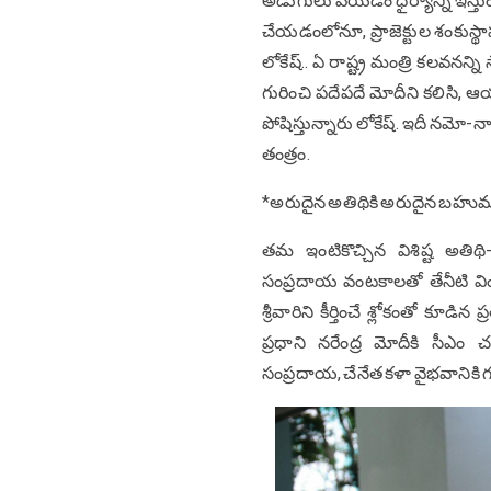
అడుగులు వేయడం ధైర్యాన్ని ఇస్తుంది.
చేయ‌డంలోనూ, ప్రాజెక్టుల శంకుస్
లోకేష్‌.. ఏ రాష్ట్ర మంత్రి క‌ల‌వ‌న‌న్
గురించి ప‌దేప‌దే మోదీని క‌లిసి, ఆ
పోషిస్తున్నారు లోకేష్‌. ఇదీ న‌మో-న
తంత్రం.
*అరుదైన అతిథికి అరుదైన బహుమ
త‌మ ఇంటికొచ్చిన విశిష్ట అతి
సంప్రదాయ వంట‌కాల‌తో తేనీటి విం
శ్రీవారిని కీర్తించే శ్లోకంతో కూడిన
ప్రధాని న‌రేంద్ర మోదీకి సీఎం చ
సంప్రదాయ, చేనేత‌ క‌ళా వైభ‌వానికి గు