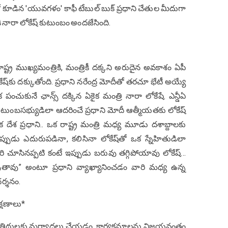
ో కూడిన‌ 'యువగళం' కాఫీ టేబుల్ బుక్ ప్రధాని చేతుల మీదుగా
కి నారా లోకేష్ కుటుంబం అంద‌జేసింది.
ాష్ట్ర ముఖ్యమంత్రికి, మంత్రికీ దక్కని అరుదైన అవ‌కాశం ఏపీ
ష్‌కు ద‌క్కుతోంది. ప్రధాని న‌రేంద్ర మోదీతో త‌ర‌చూ భేటీ అయ్యే
క పంచుకునే ఛాన్స్ ద‌క్కిన ఏకైక మంత్రి నారా లోకేషే. ఎన్డీఏ
ుటుంబ‌స‌భ్యుడిలా ఆద‌రించే ప్రధాని మోదీ ఆత్మీయ‌త‌కు లోకేష్
 ప్రధాని.. ఒక రాష్ట్ర మంత్రి మ‌ధ్య మూడు ద‌శాబ్దాలకు
ఎప్పుడు ఎదురుప‌డినా, క‌లిసినా లోకేష్‌తో ఒక స్నేహితుడిలా
ి చూసినప్పటి కంటే ఇప్పుడు బరువు తగ్గిపోయావు లోకేష్‌…
తావు” అంటూ ప్రధాని వ్యాఖ్యానించడం వారి మధ్య ఉన్న
దర్శనం.
్షణాలు*
అతిథులకు మ‌ర్యాద‌లు చేయ‌డం, కార్యక్రమాలను విజ‌య‌వంతం