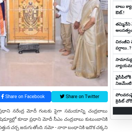
బాబు క్యాబ
ఔట్‌.!
తమ్మినేని
అలసత్వ
చిరంజీవి 
పగ్గాలు..?
సామాన్యుడ
న్యాయ‌మా
వైసీపీలో
నిజమేంటి
పోలవరంపై 
Share on Facebook
Share on Twitter
క్రెడిట్ చోరీ
్రధాని నరేంద్ర మోదీ గంటకు పైగా సమయాన్ని చంద్రబాబు
షెడ్యూల్లో కూడా ప్రధాని మోదీ సీఎం చంద్రబాబు కుటుంబానికి
 ఎత్తున చర్చ జరుగుతోంది. నమో - నారా బంధానికి ఇదొక చక్కని