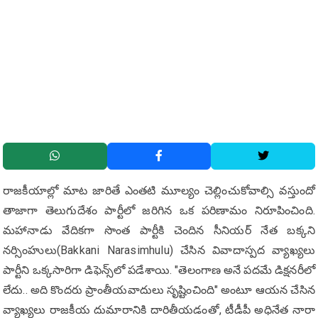
రాజకీయాల్లో మాట జారితే ఎంతటి మూల్యం చెల్లించుకోవాల్సి వస్తుందో
తాజాగా తెలుగుదేశం పార్టీలో జరిగిన ఒక పరిణామం నిరూపించింది.
మహానాడు వేదికగా సొంత పార్టీకి చెందిన సీనియర్ నేత బక్కని
నర్సింహులు(Bakkani Narasimhulu) చేసిన వివాదాస్పద వ్యాఖ్యలు
పార్టీని ఒక్కసారిగా డిఫెన్స్‌లో పడేశాయి. "తెలంగాణ అనే పదమే డిక్షనరీలో
లేదు.. అది కొందరు ప్రాంతీయవాదులు సృష్టించింది" అంటూ ఆయన చేసిన
వ్యాఖ్యలు రాజకీయ దుమారానికి దారితీయడంతో, టీడీపీ అధినేత నారా