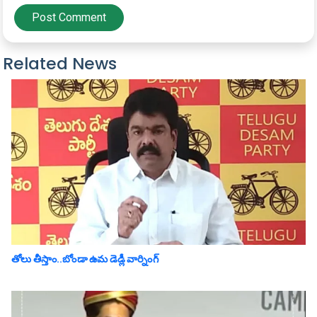
Post Comment
Related News
తోలు తీస్తాం..బోండా ఉమ డెడ్లీ వార్నింగ్