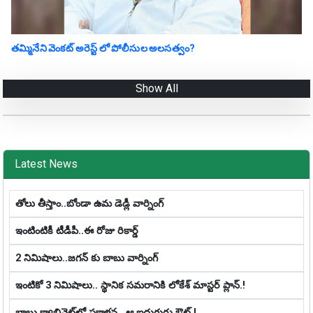
తమ్మినేని వెంకట్ అరెస్ట్ లో పోలీసుల అలసత్వం?
Show All
Latest News
తోలు తీస్తాం..బోండా ఉమ డెడ్లీ వార్నింగ్
ఇంటింటికీ టీడీపీ..ఈ రోజు రికార్డ్
2 నిమిషాలు..జగన్ కు బాబు వార్నింగ్
ఇంటికో 3 నిమిషాలు.. స్థానిక స‌మ‌రానికి లోకేశ్ మాస్ట‌ర్ ప్లాన్‌.!
బాబు క్యాబినెట్‌లో ప్ర‌క్షాళ‌న‌.. ఆ ఐదుగురు ఔట్‌.!