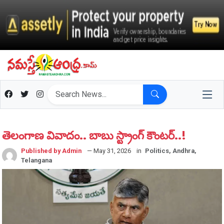
తెలంగాణ వివాదం.. బాబు స్ట్రాంగ్ కౌంట‌ర్‌..!
Published by Admin
— May 31, 2026
in
Politics, Andhra,
Telangana